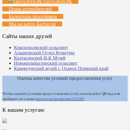
Госуслуги РБ
Права потребителей
Календарь праздников
Мы на карте Калтасов
Сайты наших друзей
Краснохолмский сельсовет
Альшеевский Отдел Культуры
Калтасинский И-К Музей
Новокильбахтинский сельсовет
Краеведческий музей г. Оханск Пермский край
Оценка качества условий предоставления услуг
Чтобы оценить условия предо-ставления услуг, используйте QR-код или
пройдите по ссылке
bus.gov.ru/qrcode/rate/225397
К вашим услугам: