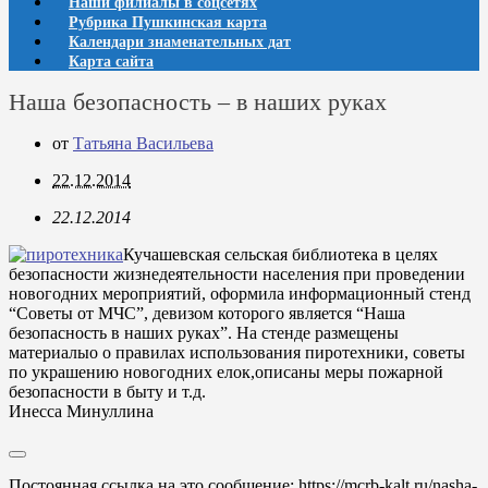
Наши филиалы в соцсетях
Рубрика Пушкинская карта
Календари знаменательных дат
Карта сайта
Наша безопасность – в наших руках
от
Татьяна Васильева
22.12.2014
22.12.2014
Кучашевская сельская библиотека в целях
безопасности жизнедеятельности населения при проведении
новогодних мероприятий, оформила информационный стенд
“Советы от МЧС”, девизом которого является “Наша
безопасность в наших руках”. На стенде размещены
материалыо о правилах использования пиротехники, советы
по украшению новогодних елок,описаны меры пожарной
безопасности в быту и т.д.
Инесса Минуллина
Постоянная ссылка на это сообщение:
https://mcrb-kalt.ru/nasha-