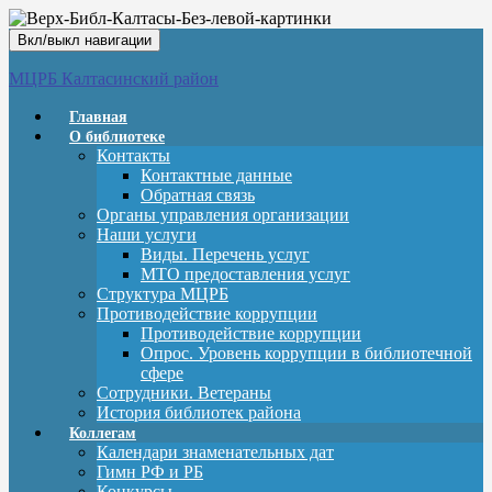
Вкл/выкл навигации
МЦРБ Калтасинский район
Главная
О библиотеке
Контакты
Контактные данные
Обратная связь
Органы управления организации
Наши услуги
Виды. Перечень услуг
МТО предоставления услуг
Структура МЦРБ
Противодействие коррупции
Противодействие коррупции
Опрос. Уровень коррупции в библиотечной
сфере
Сотрудники. Ветераны
История библиотек района
Коллегам
Календари знаменательных дат
Гимн РФ и РБ
Конкурсы