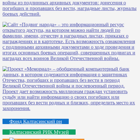
Фонд Калтасинский рн
Калтасинский РИК Музей