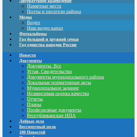
Литературное краеведение
Памятные места
Поэты и писатели района
Медиа
Видео
Наш видео канал
Фотоальбомы
Год большой и дружной семьи
Год единства народов России
Новости
Документы
Документы. Все
Устав, Свидетельства
Документы муниципального района
Локальные нормативные акты
Муниципальное задание
Независимая оценка качества
Отчеты
Планы
Профсоюзные документы
Республиканские НПА
Добрые дела
Бессмертный полк
100 Новостей