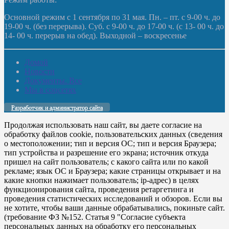
Основной режим с 1 сентября по 31 мая. Пн. – пт. с 9-00 ч. до
19-00 ч. (без перерыва). Суб. с 9-00 ч. до 17-00 ч. (с 13- 00 ч. до
14- 00 ч. перерыв на обед). Выходной – воскресенье
Домой
Новости
Документы. Все
Мы в соцсетях
Разработчик и администратор сайта
Продолжая использовать наш сайт, вы даете согласие на
обработку файлов cookie, пользовательских данных (сведения
о местоположении; тип и версия ОС; тип и версия Браузера;
тип устройства и разрешение его экрана; источник откуда
пришел на сайт пользователь; с какого сайта или по какой
рекламе; язык ОС и Браузера; какие страницы открывает и на
какие кнопки нажимает пользователь; ip-адрес) в целях
функционирования сайта, проведения ретаргетинга и
проведения статистических исследований и обзоров. Если вы
не хотите, чтобы ваши данные обрабатывались, покиньте сайт.
(требование ФЗ №152. Статья 9 "Согласие субъекта
персональных данных на обработку его персональных