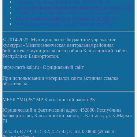
Сазовская сельская библиотека-филиал № 20
Староорьебашевская сельская библиотека-филиал № 16
Старояшевская сельская библиотека-филиал № 17
Тюльдинская сельская библиотека-филиал № 18
Чилибеевская сельская библиотека-филиал № 10
© 2014-2025. Муниципальное бюджетное учреждение
культуры «Межпоселенческая центральная районная
библиотека» муниципального района Калтасинский район
Республики Башкортостан.
https://mcrb-kalt.ru - Официальный сайт
При использовании материалов сайта активная ссылка
обязательна.
МБУК “МЦРБ” МР Калтасинский район РБ
Юридический и фактический адрес: 452860, Республика
Башкортостан, Калтасинский район, с. Калтасы, ул. К.Маркса,
74
Тел.: 8 (34779) 4-15-42; 4-25-42; E–mail: kltbibl@mail.ru
Режим работы: