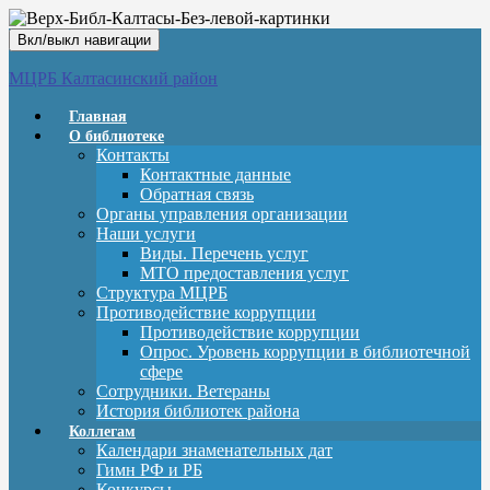
Вкл/выкл навигации
МЦРБ Калтасинский район
Главная
О библиотеке
Контакты
Контактные данные
Обратная связь
Органы управления организации
Наши услуги
Виды. Перечень услуг
МТО предоставления услуг
Структура МЦРБ
Противодействие коррупции
Противодействие коррупции
Опрос. Уровень коррупции в библиотечной
сфере
Сотрудники. Ветераны
История библиотек района
Коллегам
Календари знаменательных дат
Гимн РФ и РБ
Конкурсы