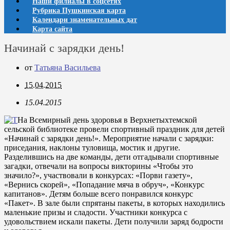
Наши филиалы в соцсетях
Рубрика Пушкинская карта
Календари знаменательных дат
Карта сайта
Начинай с зарядки день!
от
Татьяна Васильева
15.04.2015
15.04.2015
На Всемирный день здоровья в Верхнетыхтемской
сельской библиотеке провели спортивный праздник для детей
«Начинай с зарядки день!». Мероприятие начали с зарядки:
приседания, наклоны туловища, мостик и другие.
Разделившись на две команды, дети отгадывали спортивные
загадки, отвечали на вопросы викторины «Чтобы это
значило?», участвовали в конкурсах: «Порви газету»,
«Вернись скорей», «Попадание мяча в обруч», «Конкурс
капитанов». Детям больше всего понравился конкурс
«Пакет». В зале были спрятаны пакеты, в которых находились
маленькие призы и сладости. Участники конкурса с
удовольствием искали пакеты. Дети получили заряд бодрости