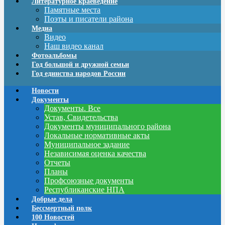
Литературное краеведение
Памятные места
Поэты и писатели района
Медиа
Видео
Наш видео канал
Фотоальбомы
Год большой и дружной семьи
Год единства народов России
Новости
Документы
Документы. Все
Устав, Свидетельства
Документы муниципального района
Локальные нормативные акты
Муниципальное задание
Независимая оценка качества
Отчеты
Планы
Профсоюзные документы
Республиканские НПА
Добрые дела
Бессмертный полк
100 Новостей