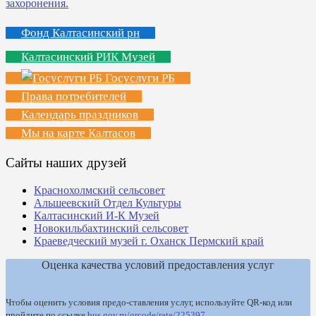
Фонд Калтасинский рн
Калтасинский РИК Музей
Госуслуги РБ
Права потребителей
Календарь праздников
Мы на карте Калтасов
Сайты наших друзей
Краснохолмский сельсовет
Альшеевский Отдел Культуры
Калтасинский И-К Музей
Новокильбахтинский сельсовет
Краеведческий музей г. Оханск Пермский край
Оценка качества условий предоставления услуг
Чтобы оценить условия предо-ставления услуг, используйте QR-код или
пройдите по ссылке
bus.gov.ru/qrcode/rate/225397