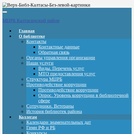
Вкл/
выкл
МЦРБ Калтасинский район
навигации
Главная
О библиотеке
Контакты
Контактные данные
Обратная связь
Органы управления организации
Наши услуги
Виды. Перечень услуг
МТО предоставления услуг
Структура МЦРБ
Противодействие коррупции
Противодействие коррупции
Опрос. Уровень коррупции в библиотечной
сфере
Сотрудники. Ветераны
История библиотек района
Коллегам
Календари знаменательных дат
Гимн РФ и РБ
Конкурсы