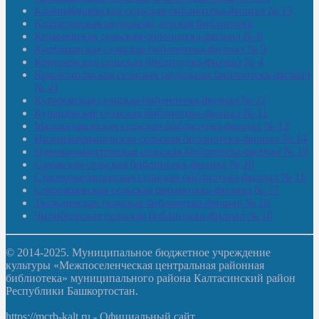
Калмиябашевская сельская библиотека-филиал № 13
Калтасинская модельная детская библиотека
Кельтеевская сельская библиотека-филиал № 8
Киебаковская сельская библиотека-филиал № 9
Кокушевская сельская библиотека-филиал № 4
Краснохолмская сельская модельная библиотека-филиал
№ 21
Кутеремская сельская библиотека-филиал № 22
Кучашевская сельская библиотека-филиал № 11
Малокачаковская сельская библиотека-филиал № 12
Нижнекачмашевская сельская библиотека-филиал № 14
Новокильбахтинская сельская библиотека-филиал № 19
Сазовская сельская библиотека-филиал № 20
Староорьебашевская сельская библиотека-филиал № 16
Старояшевская сельская библиотека-филиал № 17
Тюльдинская сельская библиотека-филиал № 18
Чилибеевская сельская библиотека-филиал № 10
© 2014-2025. Муниципальное бюджетное учреждение
культуры «Межпоселенческая центральная районная
библиотека» муниципального района Калтасинский район
Республики Башкортостан.
https://mcrb-kalt.ru - Официальный сайт