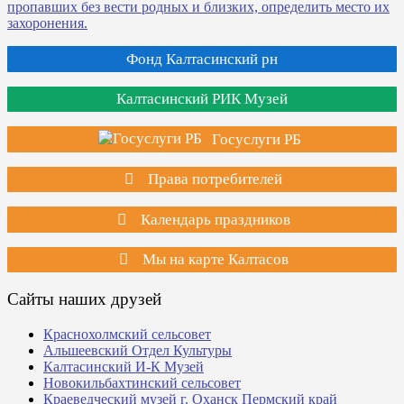
Фонд Калтасинский рн
Калтасинский РИК Музей
Госуслуги РБ
Права потребителей
Календарь праздников
Мы на карте Калтасов
Сайты наших друзей
Краснохолмский сельсовет
Альшеевский Отдел Культуры
Калтасинский И-К Музей
Новокильбахтинский сельсовет
Краеведческий музей г. Оханск Пермский край