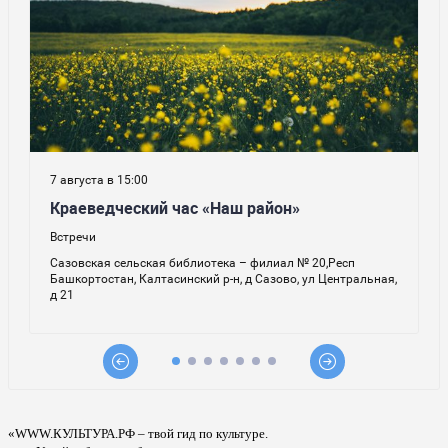
«WWW.КУЛЬТУРА.РФ – твой гид по культуре.