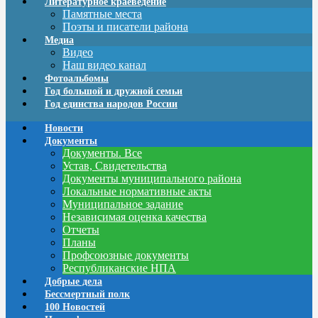
Литературное краеведение
Памятные места
Поэты и писатели района
Медиа
Видео
Наш видео канал
Фотоальбомы
Год большой и дружной семьи
Год единства народов России
Новости
Документы
Документы. Все
Устав, Свидетельства
Документы муниципального района
Локальные нормативные акты
Муниципальное задание
Независимая оценка качества
Отчеты
Планы
Профсоюзные документы
Республиканские НПА
Добрые дела
Бессмертный полк
100 Новостей