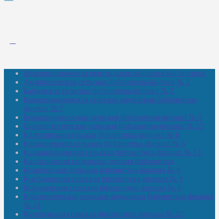
Межпоселенческая центральная районная библиотека
Амзибашевская сельская библиотека-филиал № 1
Бабаевская сельская библиотека-филиал № 2
Большекачаковская сельская модельная библиотека-
филиал № 7
Большекуразовская сельская библиотека-филиал № 3
Верхнетыхтемская сельская библиотека-филиал № 15
Калегинская сельская библиотека-филиал № 6
Калмашевская сельская библиотека-филиал № 5
Калмиябашевская сельская библиотека-филиал № 13
Калтасинская модельная детская библиотека
Кельтеевская сельская библиотека-филиал № 8
Киебаковская сельская библиотека-филиал № 9
Кокушевская сельская библиотека-филиал № 4
Краснохолмская сельская модельная библиотека-филиал
№ 21
Кутеремская сельская библиотека-филиал № 22