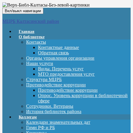
Вкл/выкл навигации
МЦРБ Калтасинский район
Главная
О библиотеке
Контакты
Контактные данные
Обратная связь
Органы управления организации
Наши услуги
Виды. Перечень услуг
МТО предоставления услуг
Структура МЦРБ
Противодействие коррупции
Противодействие коррупции
Опрос. Уровень коррупции в библиотечной
сфере
Сотрудники. Ветераны
История библиотек района
Коллегам
Календари знаменательных дат
Гимн РФ и РБ
Конкурсы