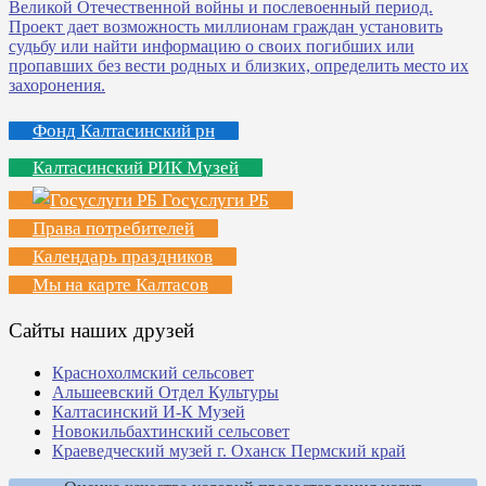
Фонд Калтасинский рн
Калтасинский РИК Музей
Госуслуги РБ
Права потребителей
Календарь праздников
Мы на карте Калтасов
Сайты наших друзей
Краснохолмский сельсовет
Альшеевский Отдел Культуры
Калтасинский И-К Музей
Новокильбахтинский сельсовет
Краеведческий музей г. Оханск Пермский край