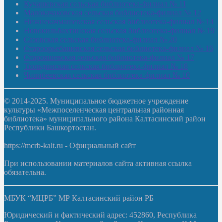
Кучашевская сельская библиотека-филиал № 11
Малокачаковская сельская библиотека-филиал № 12
Нижнекачмашевская сельская библиотека-филиал № 14
Новокильбахтинская сельская библиотека-филиал № 19
Сазовская сельская библиотека-филиал № 20
Староорьебашевская сельская библиотека-филиал № 16
Старояшевская сельская библиотека-филиал № 17
Тюльдинская сельская библиотека-филиал № 18
Чилибеевская сельская библиотека-филиал № 10
© 2014-2025. Муниципальное бюджетное учреждение
культуры «Межпоселенческая центральная районная
библиотека» муниципального района Калтасинский район
Республики Башкортостан.
https://mcrb-kalt.ru - Официальный сайт
При использовании материалов сайта активная ссылка
обязательна.
МБУК “МЦРБ” МР Калтасинский район РБ
Юридический и фактический адрес: 452860, Республика