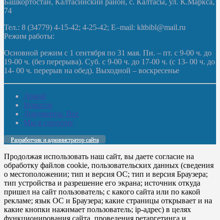
Башкортостан, Калтасинский район, с. Калтасы, ул. К.Маркса,
74
Тел.: 8 (34779) 4-15-42; 4-25-42; E–mail: kltbibl@mail.ru
Режим работы:
Основной режим с 1 сентября по 31 мая. Пн. – пт. с 9-00 ч. до
19-00 ч. (без перерыва). Суб. с 9-00 ч. до 17-00 ч. (с 13- 00 ч. до
14- 00 ч. перерыв на обед). Выходной – воскресенье
Домой
Новости
Документы. Все
Мы в соцсетях
Разработчик и администратор сайта
Продолжая использовать наш сайт, вы даете согласие на
обработку файлов cookie, пользовательских данных (сведения
о местоположении; тип и версия ОС; тип и версия Браузера;
тип устройства и разрешение его экрана; источник откуда
пришел на сайт пользователь; с какого сайта или по какой
рекламе; язык ОС и Браузера; какие страницы открывает и на
какие кнопки нажимает пользователь; ip-адрес) в целях
функционирования сайта, проведения ретаргетинга и