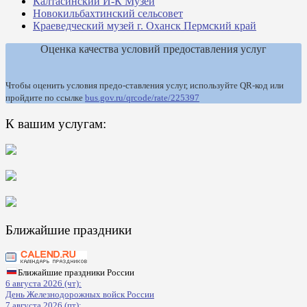
Калтасинский И-К Музей
Новокильбахтинский сельсовет
Краеведческий музей г. Оханск Пермский край
Оценка качества условий предоставления услуг
Чтобы оценить условия предо-ставления услуг, используйте QR-код или
пройдите по ссылке
bus.gov.ru/qrcode/rate/225397
К вашим услугам:
Ближайшие праздники
Ближайшие праздники России
6 августа 2026 (чт):
День Железнодорожных войск России
7 августа 2026 (пт):