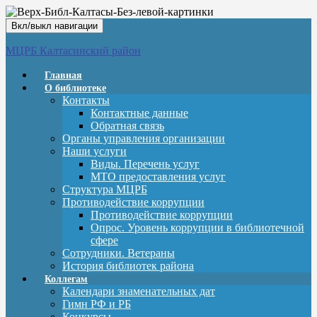
Вкл/выкл навигации
МЦРБ Калтасинский район
Главная
О библиотеке
Контакты
Контактные данные
Обратная связь
Органы управления организации
Наши услуги
Виды. Перечень услуг
МТО предоставления услуг
Структура МЦРБ
Противодействие коррупции
Противодействие коррупции
Опрос. Уровень коррупции в библиотечной
сфере
Сотрудники. Ветераны
История библиотек района
Коллегам
Календари знаменательных дат
Гимн РФ и РБ
Конкурсы