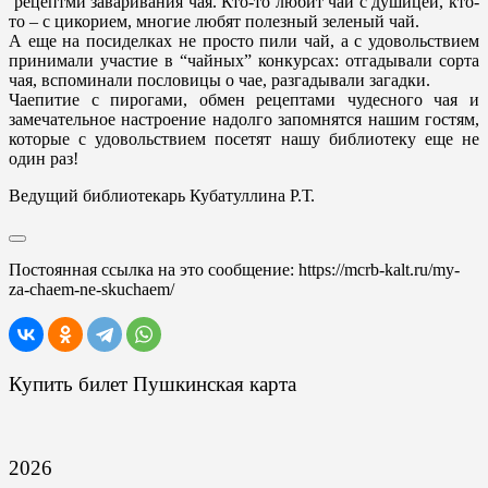
рецептми заваривания чая. Кто-то любит чай с душицей, кто-
то – с цикорием, многие любят полезный зеленый чай.
А еще на посиделках не просто пили чай, а с удовольствием
принимали участие в “чайных” конкурсах: отгадывали сорта
чая, вспоминали пословицы о чае, разгадывали загадки.
Чаепитие с пирогами, обмен рецептами чудесного чая и
замечательное настроение надолго запомнятся нашим гостям,
которые с удовольствием посетят нашу библиотеку еще не
один раз!
Ведущий библиотекарь Кубатуллина Р.Т.
Постоянная ссылка на это сообщение:
https://mcrb-kalt.ru/my-
za-chaem-ne-skuchaem/
Купить билет Пушкинская карта
2026