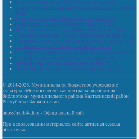
Кокушевская сельская библиотека-филиал № 4
Краснохолмская сельская модельная библиотека-филиал
№ 21
Кутеремская сельская библиотека-филиал № 22
Кучашевская сельская библиотека-филиал № 11
Малокачаковская сельская библиотека-филиал № 12
Нижнекачмашевская сельская библиотека-филиал № 14
Новокильбахтинская сельская библиотека-филиал № 19
Сазовская сельская библиотека-филиал № 20
Староорьебашевская сельская библиотека-филиал № 16
Старояшевская сельская библиотека-филиал № 17
Тюльдинская сельская библиотека-филиал № 18
Чилибеевская сельская библиотека-филиал № 10
© 2014-2025. Муниципальное бюджетное учреждение
культуры «Межпоселенческая центральная районная
библиотека» муниципального района Калтасинский район
Республики Башкортостан.
https://mcrb-kalt.ru - Официальный сайт
При использовании материалов сайта активная ссылка
обязательна.