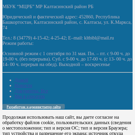
МБУК “МЦРБ” МР Калтасинский район РБ
Юридический и фактический адрес: 452860, Республика
Башкортостан, Калтасинский район, с. Калтасы, ул. К.Маркса,
74
Тел.: 8 (34779) 4-15-42; 4-25-42; E–mail: kltbibl@mail.ru
Режим работы:
Основной режим с 1 сентября по 31 мая. Пн. – пт. с 9-00 ч. до
19-00 ч. (без перерыва). Суб. с 9-00 ч. до 17-00 ч. (с 13- 00 ч. до
14- 00 ч. перерыв на обед). Выходной – воскресенье
Домой
Новости
Документы. Все
Мы в соцсетях
Разработчик и администратор сайта
Продолжая использовать наш сайт, вы даете согласие на
обработку файлов cookie, пользовательских данных (сведения
о местоположении; тип и версия ОС; тип и версия Браузера;
тип устройства и разрешение его экрана; источник откуда