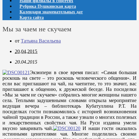
Наши филиалы в соцсетях
Рубрика Пушкинская карта
Календари знаменательных дат
Карта сайта
Мы за чаем не скучаем
от
Татьяна Васильева
20.04.2015
20.04.2015
Экзюпери в свое время писал: «Самая большая
роскошь на свете – это роскошь человеческого общения». И
если вас приглашают на чай, на чаепитие, то это значит, вас
приглашают к общению, к дружеской беседе. На посиделки
«Мы за чаем не скучаем» собрались многие женщины нашего
села. Теплыми задушевными словами открыла мероприятие
ведущая вечера – библиотекарь Кубатуллина Р.Т. На
посиделках гости познакомились с историей возникновения
чайной традиции в России, а также узнали о многих полезных
и лекарственных свойствах чая. На Руси издавна умели
вкусно заваривать чай.
И наши гости оказались
истинными ценителями чая. Многие поделились своими