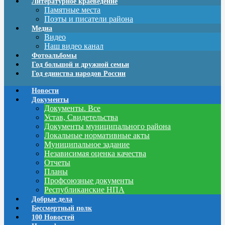
Литературное краеведение
Памятные места
Поэты и писатели района
Медиа
Видео
Наш видео канал
Фотоальбомы
Год большой и дружной семьи
Год единства народов России
Новости
Документы
Документы. Все
Устав, Свидетельства
Документы муниципального района
Локальные нормативные акты
Муниципальное задание
Независимая оценка качества
Отчеты
Планы
Профсоюзные документы
Республиканские НПА
Добрые дела
Бессмертный полк
100 Новостей