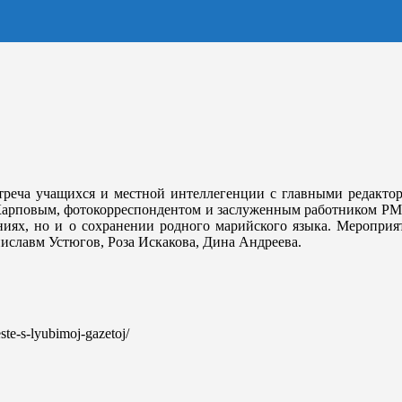
треча учащихся и местной интеллегенции с главными редакт
 Карповым, фотокорреспондентом и заслуженным работником Р
иях, но и о сохранении родного марийского языка. Мероприят
иславм Устюгов, Роза Искакова, Дина Андреева.
ste-s-lyubimoj-gazetoj/