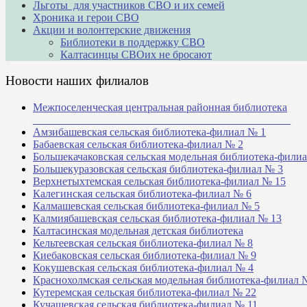
Льготы для участников СВО и их семей
Хроника и герои СВО
Акции и волонтерские движения
Библиотеки в поддержку СВО
Калтасинцы СВОих не бросают
Новости наших филиалов
Межпоселенческая центральная районная библиотека
_______________________________________________
Амзибашевская сельская библиотека-филиал № 1
Бабаевская сельская библиотека-филиал № 2
Большекачаковская сельская модельная библиотека-фили
Большекуразовская сельская библиотека-филиал № 3
Верхнетыхтемская сельская библиотека-филиал № 15
Калегинская сельская библиотека-филиал № 6
Калмашевская сельская библиотека-филиал № 5
Калмиябашевская сельская библиотека-филиал № 13
Калтасинская модельная детская библиотека
Кельтеевская сельская библиотека-филиал № 8
Киебаковская сельская библиотека-филиал № 9
Кокушевская сельская библиотека-филиал № 4
Краснохолмская сельская модельная библиотека-филиал 
Кутеремская сельская библиотека-филиал № 22
Кучашевская сельская библиотека-филиал № 11