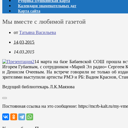
Рубрика Пушкинская карта
Календари знаменательных дат
Карта сайта
Мы вместе с любимой газетой
от
Татьяна Васильева
14.03.2015
14.03.2015
14 марта на базе Бабаевской СОШ прошла вс
Игорем Губаевым, с сотрудником «Марий Эл радио» Сергеем
и Денисом Очеевым. На встрече говорили не только об издан
зрителями выступили артисты РМЭ и РБ: Вадим Краснов, Стан
Ведущий библиотекарь Л.К.Маязова
Постоянная ссылка на это сообщение:
https://mcrb-kalt.ru/my-vme