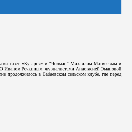
орами газет «Кугарня» и “Чолман” Михаилом Матвеевым и
МЭ Иваном Речкиным, журналистами Анастасией Эмановой
ие продолжилось в Бабаевском сельском клубе, где перед