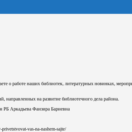
наете о работе наших библиотек, литературных новинках, меропр
й, направленных на развитие библиотечного дела района.
 РБ Аркадьева Фанзира Бариевна
y-privetstvovat-vas-na-nashem-sajte/