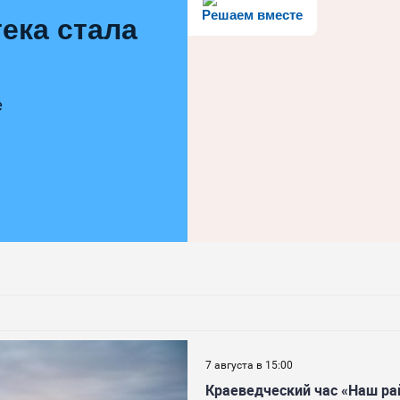
Решаем вместе
ека стала
е