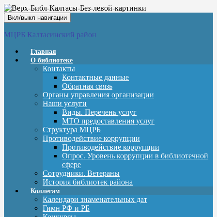
Вкл/выкл навигации
МЦРБ Калтасинский район
Главная
О библиотеке
Контакты
Контактные данные
Обратная связь
Органы управления организации
Наши услуги
Виды. Перечень услуг
МТО предоставления услуг
Структура МЦРБ
Противодействие коррупции
Противодействие коррупции
Опрос. Уровень коррупции в библиотечной
сфере
Сотрудники. Ветераны
История библиотек района
Коллегам
Календари знаменательных дат
Гимн РФ и РБ
Конкурсы