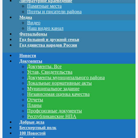
Литературное краеведение
Памятные места
Поэты и писатели района
Медиа
Видео
Наш видео канал
Фотоальбомы
Год большой и дружной семьи
Год единства народов России
Новости
Документы
Документы. Все
Устав, Свидетельства
Документы муниципального района
Локальные нормативные акты
Муниципальное задание
Независимая оценка качества
Отчеты
Планы
Профсоюзные документы
Республиканские НПА
Добрые дела
Бессмертный полк
100 Новостей