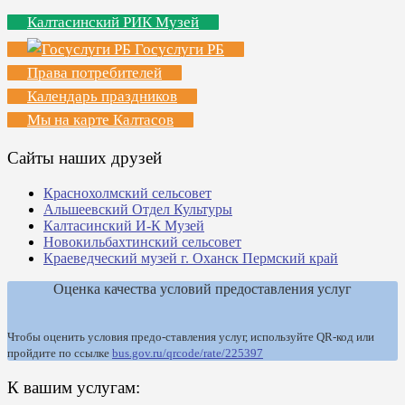
Калтасинский РИК Музей
Госуслуги РБ
Права потребителей
Календарь праздников
Мы на карте Калтасов
Сайты наших друзей
Краснохолмский сельсовет
Альшеевский Отдел Культуры
Калтасинский И-К Музей
Новокильбахтинский сельсовет
Краеведческий музей г. Оханск Пермский край
Оценка качества условий предоставления услуг
Чтобы оценить условия предо-ставления услуг, используйте QR-код или
пройдите по ссылке
bus.gov.ru/qrcode/rate/225397
К вашим услугам: