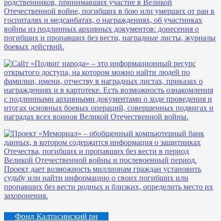
Фонд Калтасинский рн