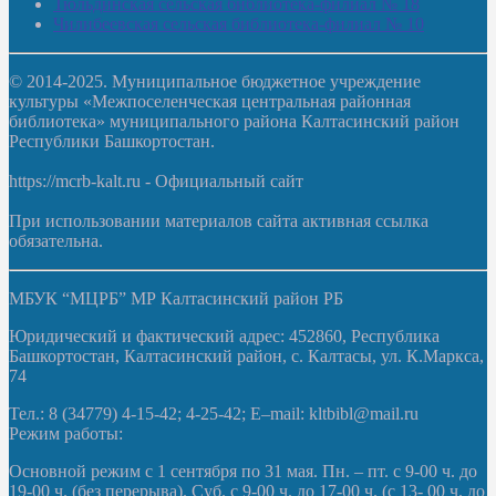
Тюльдинская сельская библиотека-филиал № 18
Чилибеевская сельская библиотека-филиал № 10
© 2014-2025. Муниципальное бюджетное учреждение
культуры «Межпоселенческая центральная районная
библиотека» муниципального района Калтасинский район
Республики Башкортостан.
https://mcrb-kalt.ru - Официальный сайт
При использовании материалов сайта активная ссылка
обязательна.
МБУК “МЦРБ” МР Калтасинский район РБ
Юридический и фактический адрес: 452860, Республика
Башкортостан, Калтасинский район, с. Калтасы, ул. К.Маркса,
74
Тел.: 8 (34779) 4-15-42; 4-25-42; E–mail: kltbibl@mail.ru
Режим работы:
Основной режим с 1 сентября по 31 мая. Пн. – пт. с 9-00 ч. до
19-00 ч. (без перерыва). Суб. с 9-00 ч. до 17-00 ч. (с 13- 00 ч. до