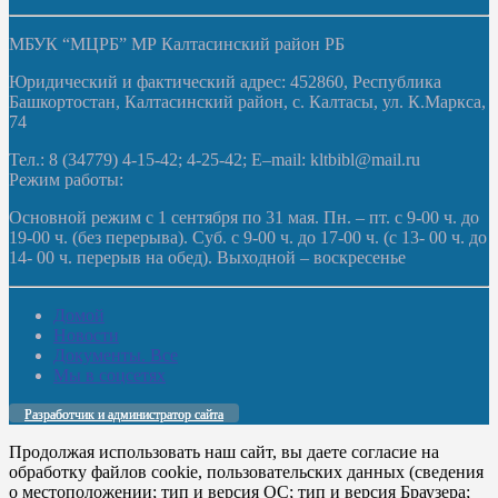
МБУК “МЦРБ” МР Калтасинский район РБ
Юридический и фактический адрес: 452860, Республика
Башкортостан, Калтасинский район, с. Калтасы, ул. К.Маркса,
74
Тел.: 8 (34779) 4-15-42; 4-25-42; E–mail: kltbibl@mail.ru
Режим работы:
Основной режим с 1 сентября по 31 мая. Пн. – пт. с 9-00 ч. до
19-00 ч. (без перерыва). Суб. с 9-00 ч. до 17-00 ч. (с 13- 00 ч. до
14- 00 ч. перерыв на обед). Выходной – воскресенье
Домой
Новости
Документы. Все
Мы в соцсетях
Разработчик и администратор сайта
Продолжая использовать наш сайт, вы даете согласие на
обработку файлов cookie, пользовательских данных (сведения
о местоположении; тип и версия ОС; тип и версия Браузера;