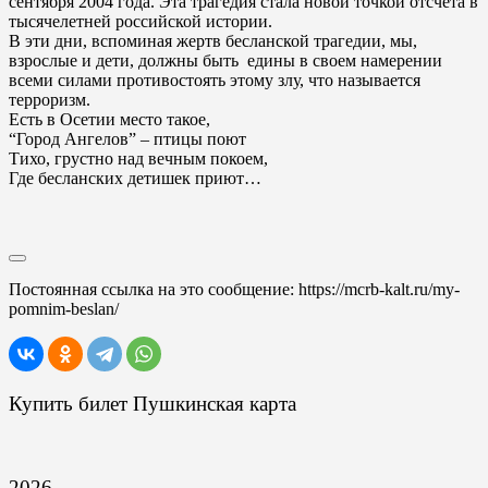
сентября 2004 года. Эта трагедия стала новой точкой отсчета в
тысячелетней российской истории.
В эти дни, вспоминая жертв бесланской трагедии, мы,
взрослые и дети, должны быть едины в своем намерении
всеми силами противостоять этому злу, что называется
терроризм.
Есть в Осетии место такое,
“Город Ангелов” – птицы поют
Тихо, грустно над вечным покоем,
Где бесланских детишек приют…
Постоянная ссылка на это сообщение:
https://mcrb-kalt.ru/my-
pomnim-beslan/
Купить билет Пушкинская карта
2026