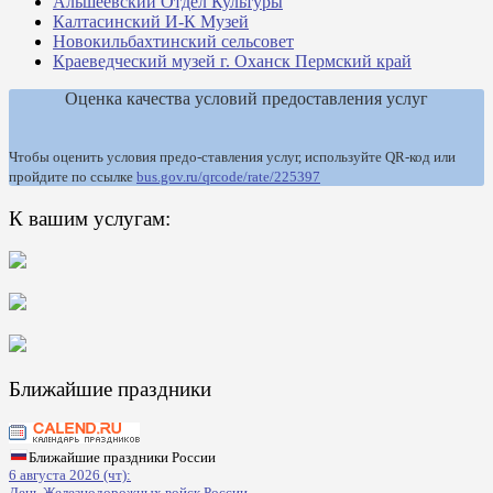
Альшеевский Отдел Культуры
Калтасинский И-К Музей
Новокильбахтинский сельсовет
Краеведческий музей г. Оханск Пермский край
Оценка качества условий предоставления услуг
Чтобы оценить условия предо-ставления услуг, используйте QR-код или
пройдите по ссылке
bus.gov.ru/qrcode/rate/225397
К вашим услугам:
Ближайшие праздники
Ближайшие праздники России
6 августа 2026 (чт):
День Железнодорожных войск России