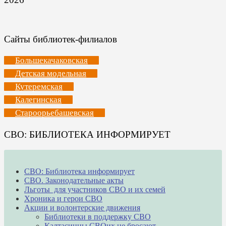
Сайты библиотек-филиалов
Большекачаковская
Детская модельная
Кутеремская
Калегинская
Староорьебашевская
СВО: БИБЛИОТЕКА ИНФОРМИРУЕТ
СВО: Библиотека информирует
СВО. Законодательные акты
Льготы для участников СВО и их семей
Хроника и герои СВО
Акции и волонтерские движения
Библиотеки в поддержку СВО
Калтасинцы СВОих не бросают