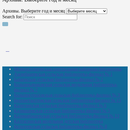
Архивы. Выберите год и месяц
Search for:
Межпоселенческая центральная районная библиотека
Амзибашевская сельская библиотека-филиал № 1
Бабаевская сельская библиотека-филиал № 2
Большекачаковская сельская модельная библиотека-
филиал № 7
Большекуразовская сельская библиотека-филиал № 3
Верхнетыхтемская сельская библиотека-филиал № 15
Калегинская сельская библиотека-филиал № 6
Калмашевская сельская библиотека-филиал № 5
Калмиябашевская сельская библиотека-филиал № 13
Калтасинская модельная детская библиотека
Кельтеевская сельская библиотека-филиал № 8