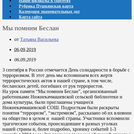
Наши филиалы в соцсетях
Рубрика Пушкинская карта
Календари знаменательных дат
Карта сайта
Мы помним Беслан
от
Татьяна Васильева
06.09.2019
06.09.2019
3 сентября в России отмечается День солидарности в борьбе с
терроризмом. В этот день мы вспоминаем всех жертв
террористических актов в нашей стране, в том числе,
бесланских детей, погибших от рук террористов.
На урок памяти “Мы помним Беслан”, организованный
работниками Нижнекачмашевской сельской библиотеки и
дома культуры, были приглашены учащиеся
Нижнекачмашевской СОШ. Подросткам были раскрыты
понятия “терроризм”, “экстремизм”, рассказано об их влиянии
на общество в целом и нашей страны. Участники вспомнили
трагические события, происходившие в разных уголках
нашей страны и, более подробно, хронику событий 1-3