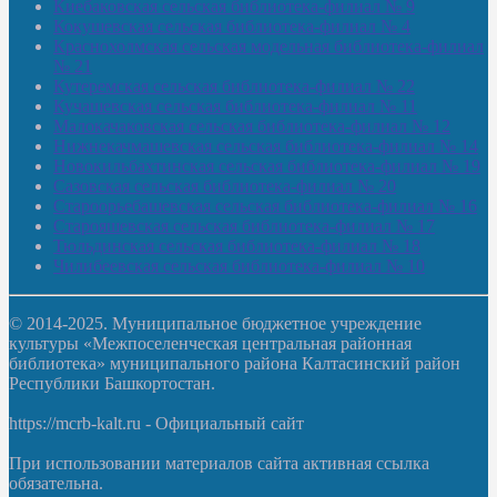
Киебаковская сельская библиотека-филиал № 9
Кокушевская сельская библиотека-филиал № 4
Краснохолмская сельская модельная библиотека-филиал
№ 21
Кутеремская сельская библиотека-филиал № 22
Кучашевская сельская библиотека-филиал № 11
Малокачаковская сельская библиотека-филиал № 12
Нижнекачмашевская сельская библиотека-филиал № 14
Новокильбахтинская сельская библиотека-филиал № 19
Сазовская сельская библиотека-филиал № 20
Староорьебашевская сельская библиотека-филиал № 16
Старояшевская сельская библиотека-филиал № 17
Тюльдинская сельская библиотека-филиал № 18
Чилибеевская сельская библиотека-филиал № 10
© 2014-2025. Муниципальное бюджетное учреждение
культуры «Межпоселенческая центральная районная
библиотека» муниципального района Калтасинский район
Республики Башкортостан.
https://mcrb-kalt.ru - Официальный сайт
При использовании материалов сайта активная ссылка
обязательна.