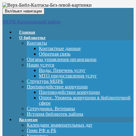
Вкл/выкл навигации
МЦРБ Калтасинский район
Главная
О библиотеке
Контакты
Контактные данные
Обратная связь
Органы управления организации
Наши услуги
Виды. Перечень услуг
МТО предоставления услуг
Структура МЦРБ
Противодействие коррупции
Противодействие коррупции
Опрос. Уровень коррупции в библиотечной
сфере
Сотрудники. Ветераны
История библиотек района
Коллегам
Календари знаменательных дат
Гимн РФ и РБ
Конкурсы