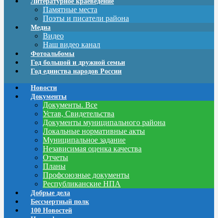
Литературное краеведение
Памятные места
Поэты и писатели района
Медиа
Видео
Наш видео канал
Фотоальбомы
Год большой и дружной семьи
Год единства народов России
Новости
Документы
Документы. Все
Устав, Свидетельства
Документы муниципального района
Локальные нормативные акты
Муниципальное задание
Независимая оценка качества
Отчеты
Планы
Профсоюзные документы
Республиканские НПА
Добрые дела
Бессмертный полк
100 Новостей