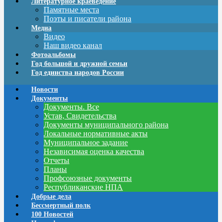
Литературное краеведение
Памятные места
Поэты и писатели района
Медиа
Видео
Наш видео канал
Фотоальбомы
Год большой и дружной семьи
Год единства народов России
Новости
Документы
Документы. Все
Устав, Свидетельства
Документы муниципального района
Локальные нормативные акты
Муниципальное задание
Независимая оценка качества
Отчеты
Планы
Профсоюзные документы
Республиканские НПА
Добрые дела
Бессмертный полк
100 Новостей