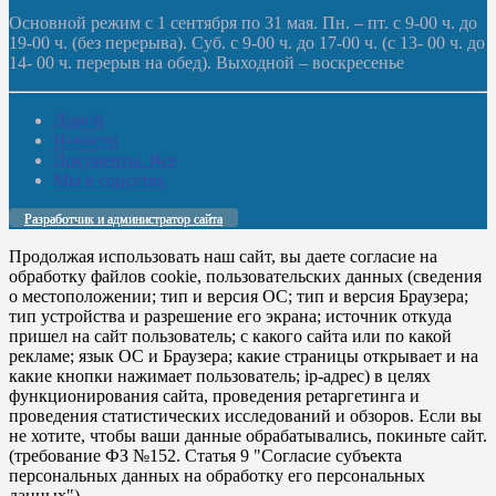
Основной режим с 1 сентября по 31 мая. Пн. – пт. с 9-00 ч. до
19-00 ч. (без перерыва). Суб. с 9-00 ч. до 17-00 ч. (с 13- 00 ч. до
14- 00 ч. перерыв на обед). Выходной – воскресенье
Домой
Новости
Документы. Все
Мы в соцсетях
Разработчик и администратор сайта
Продолжая использовать наш сайт, вы даете согласие на
обработку файлов cookie, пользовательских данных (сведения
о местоположении; тип и версия ОС; тип и версия Браузера;
тип устройства и разрешение его экрана; источник откуда
пришел на сайт пользователь; с какого сайта или по какой
рекламе; язык ОС и Браузера; какие страницы открывает и на
какие кнопки нажимает пользователь; ip-адрес) в целях
функционирования сайта, проведения ретаргетинга и
проведения статистических исследований и обзоров. Если вы
не хотите, чтобы ваши данные обрабатывались, покиньте сайт.
(требование ФЗ №152. Статья 9 "Согласие субъекта
персональных данных на обработку его персональных
данных")