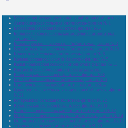
Межпоселенческая центральная районная библиотека
Амзибашевская сельская библиотека-филиал № 1
Бабаевская сельская библиотека-филиал № 2
Большекачаковская сельская модельная библиотека-
филиал № 7
Большекуразовская сельская библиотека-филиал № 3
Верхнетыхтемская сельская библиотека-филиал № 15
Калегинская сельская библиотека-филиал № 6
Калмашевская сельская библиотека-филиал № 5
Калмиябашевская сельская библиотека-филиал № 13
Калтасинская модельная детская библиотека
Кельтеевская сельская библиотека-филиал № 8
Киебаковская сельская библиотека-филиал № 9
Кокушевская сельская библиотека-филиал № 4
Краснохолмская сельская модельная библиотека-филиал
№ 21
Кутеремская сельская библиотека-филиал № 22
Кучашевская сельская библиотека-филиал № 11
Малокачаковская сельская библиотека-филиал № 12
Нижнекачмашевская сельская библиотека-филиал № 14
Новокильбахтинская сельская библиотека-филиал № 19
Сазовская сельская библиотека-филиал № 20