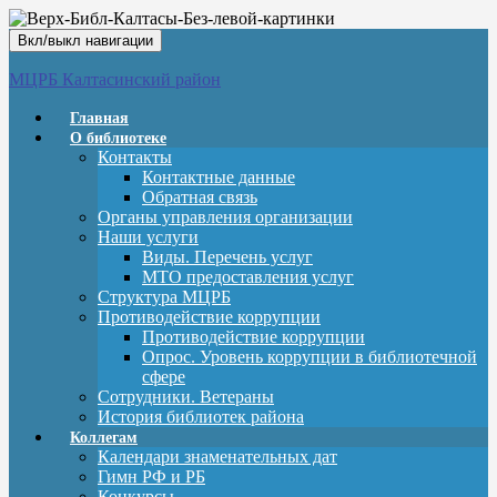
Вкл/выкл навигации
МЦРБ Калтасинский район
Главная
О библиотеке
Контакты
Контактные данные
Обратная связь
Органы управления организации
Наши услуги
Виды. Перечень услуг
МТО предоставления услуг
Структура МЦРБ
Противодействие коррупции
Противодействие коррупции
Опрос. Уровень коррупции в библиотечной
сфере
Сотрудники. Ветераны
История библиотек района
Коллегам
Календари знаменательных дат
Гимн РФ и РБ
Конкурсы