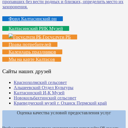
Фонд Калтасинский рн
Калтасинский РИК Музей
Госуслуги РБ
Права потребителей
Календарь праздников
Мы на карте Калтасов
Сайты наших друзей
Краснохолмский сельсовет
Альшеевский Отдел Культуры
Калтасинский И-К Музей
Новокильбахтинский сельсовет
Краеведческий музей г. Оханск Пермский край
Оценка качества условий предоставления услуг
Чтобы оценить условия предо-ставления услуг, используйте QR-код или