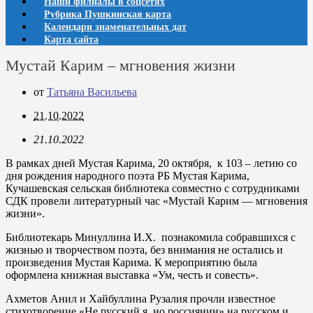
Наши филиалы в соцсетях
Рубрика Пушкинская карта
Календари знаменательных дат
Карта сайта
Мустай Карим – мгновения жизни
от
Татьяна Васильева
21.10.2022
21.10.2022
В рамках дней Мустая Карима, 20 октября, к 103 – летию со
дня рождения народного поэта РБ Мустая Карима,
Кучашевская сельская библиотека совместно с сотрудниками
СДК провели литературный час «Мустай Карим — мгновения
жизни».
Библиотекарь Минуллина И.Х. познакомила собравшихся с
жизнью и творчеством поэта, без внимания не остались и
произведения Мустая Карима. К мероприятию была
оформлена книжная выставка «Ум, честь и совесть».
Ахметов Анил и Хайбуллина Рузалия прочли известное
стихотворение «Не русский я, но россиянин» на русском и