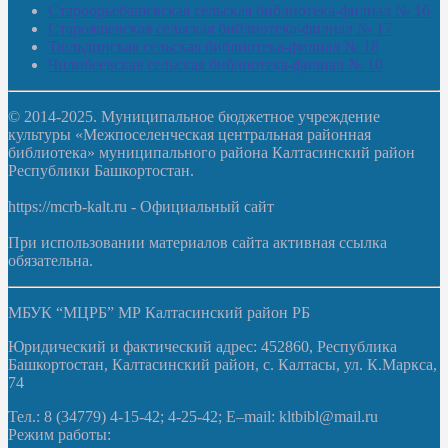
Староорьебашевская сельская библиотека-филиал № 16
Старояшевская сельская библиотека-филиал № 17
Тюльдинская сельская библиотека-филиал № 18
Чилибеевская сельская библиотека-филиал № 10
© 2014-2025. Муниципальное бюджетное учреждение
культуры «Межпоселенческая центральная районная
библиотека» муниципального района Калтасинский район
Республики Башкортостан.
https://mcrb-kalt.ru - Официальный сайт
При использовании материалов сайта активная ссылка
обязательна.
МБУК “МЦРБ” МР Калтасинский район РБ
Юридический и фактический адрес: 452860, Республика
Башкортостан, Калтасинский район, с. Калтасы, ул. К.Маркса,
74
Тел.: 8 (34779) 4-15-42; 4-25-42; E–mail: kltbibl@mail.ru
Режим работы: