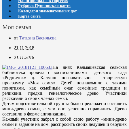
Наши филиалы в соцсетях
Рубрика Пушкинская карта
Календари знаменательных дат
Карта сайта
Моя семья
от
Татьяна Васильева
21.11.2018
21.11.2018
На днях Калмашевская сельская
библиотека провела с воспитанниками детского сада
«Родничок» д. Калмаш познавательно – творческую
программу «Моя семья». Детей познакомили с такими
понятиями, как семейный очаг, семейные традиции и
реликвии, предки, генеалогическое древо. Участники
рассказали о своих членах семьи.
Детям подготовительной группы было предложено составить
мини-древо семьи, с чем они успешно справились. Древо
составили в форме аппликации.
Каждый участник забрал с собой свою работу –мини-древо
семьи и задание на дом: расспросить своих дедушек и бабушек