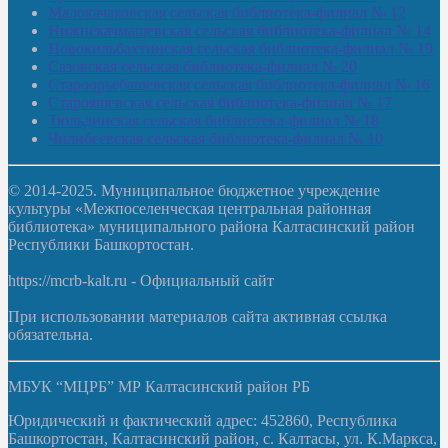
Малокачаковская сельская библиотека-филиал № 12
Нижнекачмашевская сельская библиотека-филиал № 14
Новокильбахтинская сельская библиотека-филиал № 19
Сазовская сельская библиотека-филиал № 20
Староорьебашевская сельская библиотека-филиал № 16
Старояшевская сельская библиотека-филиал № 17
Тюльдинская сельская библиотека-филиал № 18
Чилибеевская сельская библиотека-филиал № 10
© 2014-2025. Муниципальное бюджетное учреждение
культуры «Межпоселенческая центральная районная
библиотека» муниципального района Калтасинский район
Республики Башкортостан.
https://mcrb-kalt.ru - Официальный сайт
При использовании материалов сайта активная ссылка
обязательна.
МБУК “МЦРБ” МР Калтасинский район РБ
Юридический и фактический адрес: 452860, Республика
Башкортостан, Калтасинский район, с. Калтасы, ул. К.Маркса,