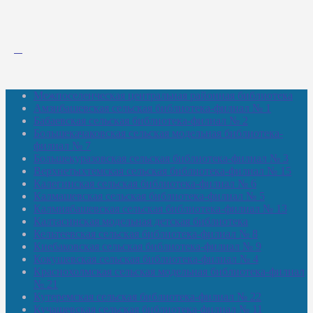
Межпоселенческая центральная районная библиотека
Амзибашевская сельская библиотека-филиал № 1
Бабаевская сельская библиотека-филиал № 2
Большекачаковская сельская модельная библиотека-
филиал № 7
Большекуразовская сельская библиотека-филиал № 3
Верхнетыхтемская сельская библиотека-филиал № 15
Калегинская сельская библиотека-филиал № 6
Калмашевская сельская библиотека-филиал № 5
Калмиябашевская сельская библиотека-филиал № 13
Калтасинская модельная детская библиотека
Кельтеевская сельская библиотека-филиал № 8
Киебаковская сельская библиотека-филиал № 9
Кокушевская сельская библиотека-филиал № 4
Краснохолмская сельская модельная библиотека-филиал
№ 21
Кутеремская сельская библиотека-филиал № 22
Кучашевская сельская библиотека-филиал № 11