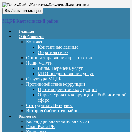
Вкл/выкл навигации
МЦРБ Калтасинский район
Главная
О библиотеке
Контакты
Контактные данные
Обратная связь
Органы управления организации
Наши услуги
Виды. Перечень услуг
МТО предоставления услуг
Структура МЦРБ
Противодействие коррупции
Противодействие коррупции
Опрос. Уровень коррупции в библиотечной
сфере
Сотрудники. Ветераны
История библиотек района
Коллегам
Календари знаменательных дат
Гимн РФ и РБ
Конкурсы