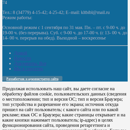
74
Тел.: 8 (34779) 4-15-42; 4-25-42; E–mail: kltbibl@mail.ru
Режим работы:
Основной режим с 1 сентября по 31 мая. Пн. – пт. с 9-00 ч. до
19-00 ч. (без перерыва). Суб. с 9-00 ч. до 17-00 ч. (с 13- 00 ч. до
14- 00 ч. перерыв на обед). Выходной – воскресенье
Домой
Новости
Документы. Все
Мы в соцсетях
Разработчик и администратор сайта
Продолжая использовать наш сайт, вы даете согласие на
обработку файлов cookie, пользовательских данных (сведения
о местоположении; тип и версия ОС; тип и версия Браузера;
тип устройства и разрешение его экрана; источник откуда
пришел на сайт пользователь; с какого сайта или по какой
рекламе; язык ОС и Браузера; какие страницы открывает и на
какие кнопки нажимает пользователь; ip-адрес) в целях
функционирования сайта, проведения ретаргетинга и