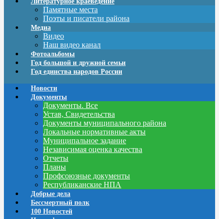
Литературное краеведение
Памятные места
Поэты и писатели района
Медиа
Видео
Наш видео канал
Фотоальбомы
Год большой и дружной семьи
Год единства народов России
Новости
Документы
Документы. Все
Устав, Свидетельства
Документы муниципального района
Локальные нормативные акты
Муниципальное задание
Независимая оценка качества
Отчеты
Планы
Профсоюзные документы
Республиканские НПА
Добрые дела
Бессмертный полк
100 Новостей