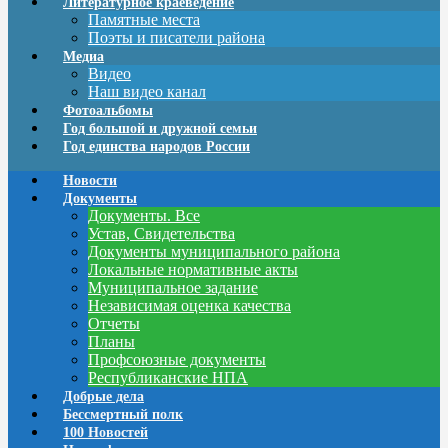
Литературное краеведение
Памятные места
Поэты и писатели района
Медиа
Видео
Наш видео канал
Фотоальбомы
Год большой и дружной семьи
Год единства народов России
Новости
Документы
Документы. Все
Устав, Свидетельства
Документы муниципального района
Локальные нормативные акты
Муниципальное задание
Независимая оценка качества
Отчеты
Планы
Профсоюзные документы
Республиканские НПА
Добрые дела
Бессмертный полк
100 Новостей