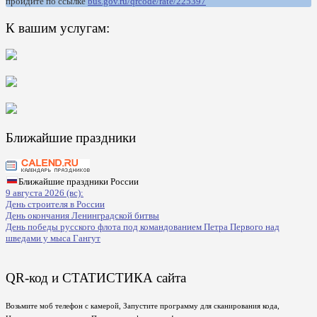
пройдите по ссылке
bus.gov.ru/qrcode/rate/225397
К вашим услугам:
Ближайшие праздники
Ближайшие праздники России
9 августа 2026 (вс):
День строителя в России
День окончания Ленинградской битвы
День победы русского флота под командованием Петра Первого над
шведами у мыса Гангут
QR-код и СТАТИСТИКА сайта
Возьмите моб телефон с камерой, Запустите программу для сканирования кода,