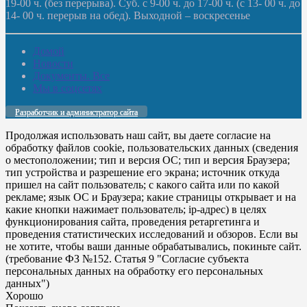
19-00 ч. (без перерыва). Суб. с 9-00 ч. до 17-00 ч. (с 13- 00 ч. до
14- 00 ч. перерыв на обед). Выходной – воскресенье
Домой
Новости
Документы. Все
Мы в соцсетях
Разработчик и администратор сайта
Продолжая использовать наш сайт, вы даете согласие на
обработку файлов cookie, пользовательских данных (сведения
о местоположении; тип и версия ОС; тип и версия Браузера;
тип устройства и разрешение его экрана; источник откуда
пришел на сайт пользователь; с какого сайта или по какой
рекламе; язык ОС и Браузера; какие страницы открывает и на
какие кнопки нажимает пользователь; ip-адрес) в целях
функционирования сайта, проведения ретаргетинга и
проведения статистических исследований и обзоров. Если вы
не хотите, чтобы ваши данные обрабатывались, покиньте сайт.
(требование ФЗ №152. Статья 9 "Согласие субъекта
персональных данных на обработку его персональных
данных")
Хорошо