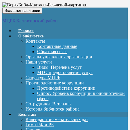
Вкл/выкл навигации
МЦРБ Калтасинский район
Главная
О библиотеке
Контакты
Контактные данные
Обратная связь
Органы управления организации
Наши услуги
Виды. Перечень услуг
МТО предоставления услуг
Структура МЦРБ
Противодействие коррупции
Противодействие коррупции
Опрос. Уровень коррупции в библиотечной
сфере
Сотрудники. Ветераны
История библиотек района
Коллегам
Календари знаменательных дат
Гимн РФ и РБ
Конкурсы