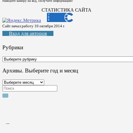
Наведите камеру на код, Получите информацию!
СТАТИСТИКА САЙТА
Сайт начал работу 10 октября 2014 г.
Вход для авторов
Рубрики
Рубрики
Архивы. Выберите год и месяц
Архивы.
Выберите
Search
год
for:
и
месяц