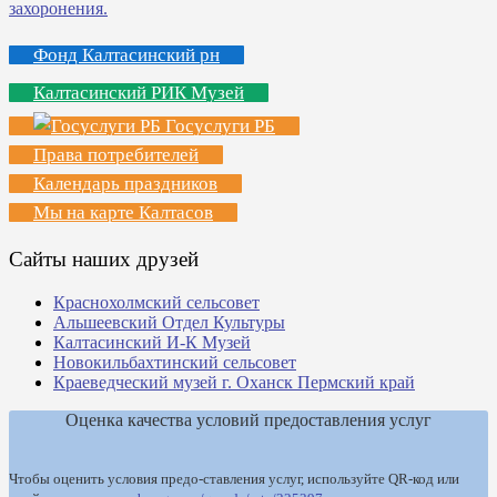
Фонд Калтасинский рн
Калтасинский РИК Музей
Госуслуги РБ
Права потребителей
Календарь праздников
Мы на карте Калтасов
Сайты наших друзей
Краснохолмский сельсовет
Альшеевский Отдел Культуры
Калтасинский И-К Музей
Новокильбахтинский сельсовет
Краеведческий музей г. Оханск Пермский край
Оценка качества условий предоставления услуг
Чтобы оценить условия предо-ставления услуг, используйте QR-код или