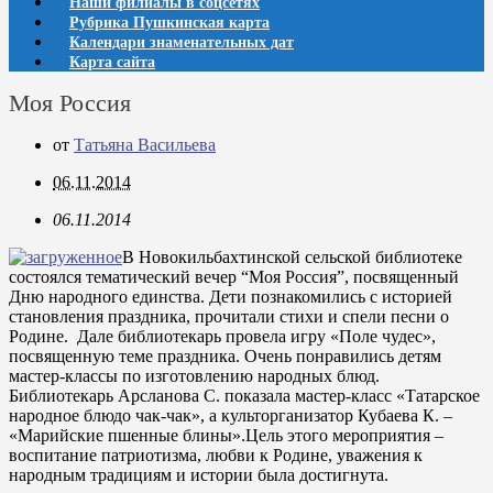
Наши филиалы в соцсетях
Рубрика Пушкинская карта
Календари знаменательных дат
Карта сайта
Моя Россия
от
Татьяна Васильева
06.11.2014
06.11.2014
В Новокильбахтинской сельской библиотеке
состоялся тематический вечер “Моя Россия”, посвященный
Дню народного единства. Дети познакомились с историей
становления праздника, прочитали стихи и спели песни о
Родине. Дале библиотекарь провела игру «Поле чудес»,
посвященную теме праздника. Очень понравились детям
мастер-классы по изготовлению народных блюд.
Библиотекарь Арсланова С. показала мастер-класс «Татарское
народное блюдо чак-чак», а культорганизатор Кубаева К. –
«Марийские пшенные блины».Цель этого мероприятия –
воспитание патриотизма, любви к Родине, уважения к
народным традициям и истории была достигнута.