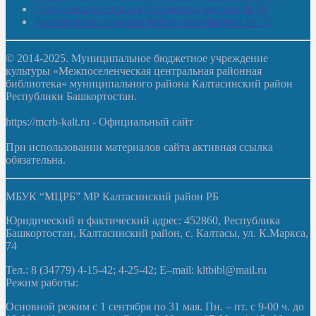
Тюльдинская сельская библиотека-филиал № 18
Чилибеевская сельская библиотека-филиал № 10
© 2014-2025. Муниципальное бюджетное учреждение
культуры «Межпоселенческая центральная районная
библиотека» муниципального района Калтасинский район
Республики Башкортостан.
https://mcrb-kalt.ru - Официальный сайт
При использовании материалов сайта активная ссылка
обязательна.
МБУК “МЦРБ” МР Калтасинский район РБ
Юридический и фактический адрес: 452860, Республика
Башкортостан, Калтасинский район, с. Калтасы, ул. К.Маркса,
74
Тел.: 8 (34779) 4-15-42; 4-25-42; E–mail: kltbibl@mail.ru
Режим работы:
Основной режим с 1 сентября по 31 мая. Пн. – пт. с 9-00 ч. до