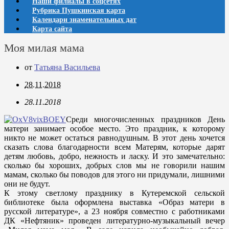
Наши филиалы в соцсетях
Рубрика Пушкинская карта
Календари знаменательных дат
Карта сайта
Моя милая мама
от
Татьяна Васильева
28.11.2018
28.11.2018
Среди многочисленных праздников День
матери занимает особое место. Это праздник, к которому
никто не может остаться равнодушным. В этот день хочется
сказать слова благодарности всем Матерям, которые дарят
детям любовь, добро, нежность и ласку. И это замечательно:
сколько бы хороших, добрых слов мы не говорили нашим
мамам, сколько бы поводов для этого ни придумали, лишними
они не будут.
К этому светлому празднику в Кутеремской сельской
библиотеке была оформлена выставка «Образ матери в
русской литературе», а 23 ноября совместно с работниками
ДК «Нефтяник» проведен литературно-музыкальный вечер