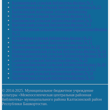
Калмашевская сельская библиотека-филиал № 5
Калмиябашевская сельская библиотека-филиал № 13
Калтасинская модельная детская библиотека
Кельтеевская сельская библиотека-филиал № 8
Киебаковская сельская библиотека-филиал № 9
Кокушевская сельская библиотека-филиал № 4
Краснохолмская сельская модельная библиотека-филиал
№ 21
Кутеремская сельская библиотека-филиал № 22
Кучашевская сельская библиотека-филиал № 11
Малокачаковская сельская библиотека-филиал № 12
Нижнекачмашевская сельская библиотека-филиал № 14
Новокильбахтинская сельская библиотека-филиал № 19
Сазовская сельская библиотека-филиал № 20
Староорьебашевская сельская библиотека-филиал № 16
Старояшевская сельская библиотека-филиал № 17
Тюльдинская сельская библиотека-филиал № 18
Чилибеевская сельская библиотека-филиал № 10
© 2014-2025. Муниципальное бюджетное учреждение
культуры «Межпоселенческая центральная районная
библиотека» муниципального района Калтасинский район
Республики Башкортостан.