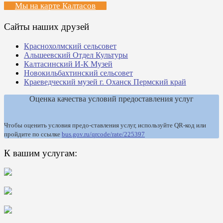
Мы на карте Калтасов
Сайты наших друзей
Краснохолмский сельсовет
Альшеевский Отдел Культуры
Калтасинский И-К Музей
Новокильбахтинский сельсовет
Краеведческий музей г. Оханск Пермский край
Оценка качества условий предоставления услуг
Чтобы оценить условия предо-ставления услуг, используйте QR-код или
пройдите по ссылке
bus.gov.ru/qrcode/rate/225397
К вашим услугам: