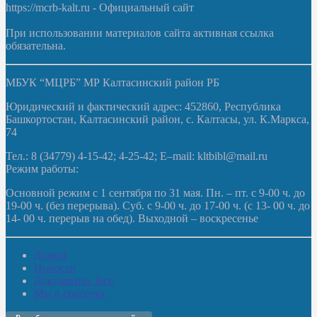
https://mcrb-kalt.ru - Официальный сайт
При использовании материалов сайта активная ссылка
обязательна.
МБУК “МЦРБ” МР Калтасинский район РБ
Юридический и фактический адрес: 452860, Республика
Башкортостан, Калтасинский район, с. Калтасы, ул. К.Маркса,
74
Тел.: 8 (34779) 4-15-42; 4-25-42; E–mail: kltbibl@mail.ru
Режим работы:
Основной режим с 1 сентября по 31 мая. Пн. – пт. с 9-00 ч. до
19-00 ч. (без перерыва). Суб. с 9-00 ч. до 17-00 ч. (с 13- 00 ч. до
14- 00 ч. перерыв на обед). Выходной – воскресенье
Домой
Новости
Документы. Все
Мы в соцсетях