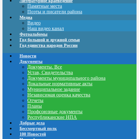
Литературное краеведение
Памятные места
Поэты и писатели района
Медиа
Видео
Наш видео канал
Фотоальбомы
Год большой и дружной семьи
Год единства народов России
Новости
Документы
Документы. Все
Устав, Свидетельства
Документы муниципального района
Локальные нормативные акты
Муниципальное задание
Независимая оценка качества
Отчеты
Планы
Профсоюзные документы
Республиканские НПА
Добрые дела
Бессмертный полк
100 Новостей