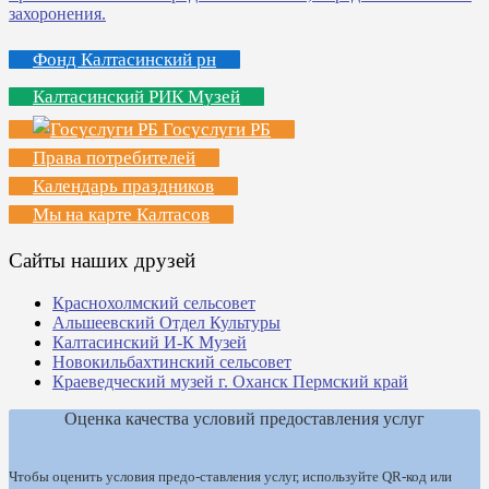
Фонд Калтасинский рн
Калтасинский РИК Музей
Госуслуги РБ
Права потребителей
Календарь праздников
Мы на карте Калтасов
Сайты наших друзей
Краснохолмский сельсовет
Альшеевский Отдел Культуры
Калтасинский И-К Музей
Новокильбахтинский сельсовет
Краеведческий музей г. Оханск Пермский край
Оценка качества условий предоставления услуг
Чтобы оценить условия предо-ставления услуг, используйте QR-код или