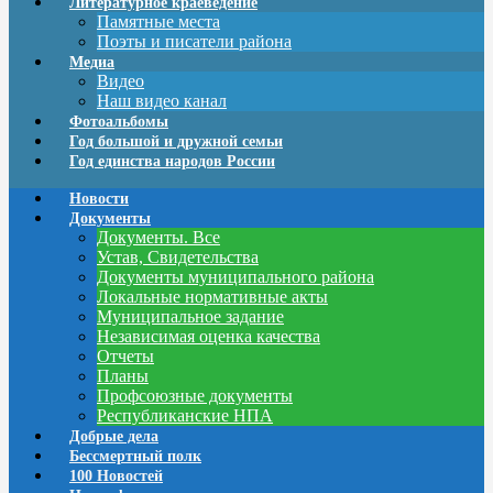
Литературное краеведение
Памятные места
Поэты и писатели района
Медиа
Видео
Наш видео канал
Фотоальбомы
Год большой и дружной семьи
Год единства народов России
Новости
Документы
Документы. Все
Устав, Свидетельства
Документы муниципального района
Локальные нормативные акты
Муниципальное задание
Независимая оценка качества
Отчеты
Планы
Профсоюзные документы
Республиканские НПА
Добрые дела
Бессмертный полк
100 Новостей