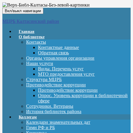
Вкл/выкл навигации
МЦРБ Калтасинский район
Главная
О библиотеке
Контакты
Контактные данные
Обратная связь
Органы управления организации
Наши услуги
Виды. Перечень услуг
МТО предоставления услуг
Структура МЦРБ
Противодействие коррупции
Противодействие коррупции
Опрос. Уровень коррупции в библиотечной
сфере
Сотрудники. Ветераны
История библиотек района
Коллегам
Календари знаменательных дат
Гимн РФ и РБ
Конкурсы