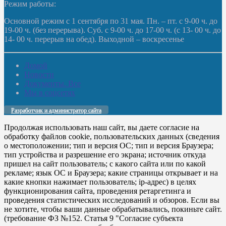
Режим работы:
Основной режим с 1 сентября по 31 мая. Пн. – пт. с 9-00 ч. до
19-00 ч. (без перерыва). Суб. с 9-00 ч. до 17-00 ч. (с 13- 00 ч. до
14- 00 ч. перерыв на обед). Выходной – воскресенье
Домой
Новости
Документы. Все
Мы в соцсетях
Разработчик и администратор сайта
Продолжая использовать наш сайт, вы даете согласие на
обработку файлов cookie, пользовательских данных (сведения
о местоположении; тип и версия ОС; тип и версия Браузера;
тип устройства и разрешение его экрана; источник откуда
пришел на сайт пользователь; с какого сайта или по какой
рекламе; язык ОС и Браузера; какие страницы открывает и на
какие кнопки нажимает пользователь; ip-адрес) в целях
функционирования сайта, проведения ретаргетинга и
проведения статистических исследований и обзоров. Если вы
не хотите, чтобы ваши данные обрабатывались, покиньте сайт.
(требование ФЗ №152. Статья 9 "Согласие субъекта