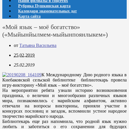
Наши филиалы в соцсетях
Рубрика Пушкинская карта
Календари знаменательных дат
Карта сайта
«Мой язык – моё богатство»
(«Мыйынйылмем-мыйынпоянлыкем»)
от
Татьяна Васильева
25.02.2019
25.02.2019
К Международному Дню родного языка в
Киебаковской сельской библиотеке библиотекарь провела
игру-викторину «Мой язык – моё богатство».
На мероприятии ребята узнали историю возникновения
праздника, о величии и многообразии различных языков
мира, познакомились с марийским алфавитом, активно
отвечали на вопросы викторины, приняли участие в
конкурсах пословиц и загадок, вспомнили устное народное
творчество марийского народа.
Библиотекарь еще раз напомнила, что родной язык нужно
любить и заботиться о его сохранении для будущих