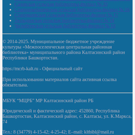
Сазовская сельская библиотека-филиал № 20
Староорьебашевская сельская библиотека-филиал № 16
Старояшевская сельская библиотека-филиал № 17
Тюльдинская сельская библиотека-филиал № 18
Чилибеевская сельская библиотека-филиал № 10
© 2014-2025. Муниципальное бюджетное учреждение
культуры «Межпоселенческая центральная районная
библиотека» муниципального района Калтасинский район
Республики Башкортостан.
https://mcrb-kalt.ru - Официальный сайт
При использовании материалов сайта активная ссылка
обязательна.
МБУК “МЦРБ” МР Калтасинский район РБ
Юридический и фактический адрес: 452860, Республика
Башкортостан, Калтасинский район, с. Калтасы, ул. К.Маркса,
74
Тел.: 8 (34779) 4-15-42; 4-25-42; E–mail: kltbibl@mail.ru