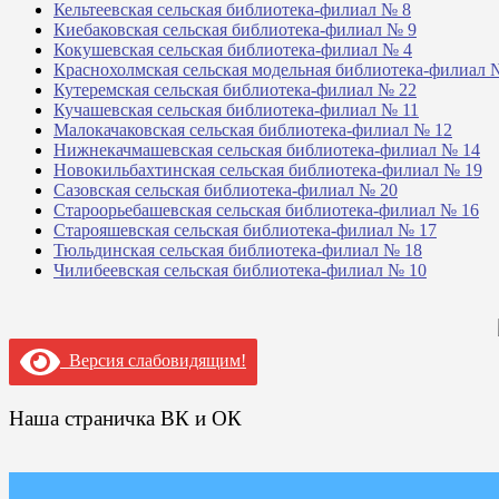
Кельтеевская сельская библиотека-филиал № 8
Киебаковская сельская библиотека-филиал № 9
Кокушевская сельская библиотека-филиал № 4
Краснохолмская сельская модельная библиотека-филиал 
Кутеремская сельская библиотека-филиал № 22
Кучашевская сельская библиотека-филиал № 11
Малокачаковская сельская библиотека-филиал № 12
Нижнекачмашевская сельская библиотека-филиал № 14
Новокильбахтинская сельская библиотека-филиал № 19
Сазовская сельская библиотека-филиал № 20
Староорьебашевская сельская библиотека-филиал № 16
Старояшевская сельская библиотека-филиал № 17
Тюльдинская сельская библиотека-филиал № 18
Чилибеевская сельская библиотека-филиал № 10
Версия слабовидящим!
Наша страничка ВК и ОК