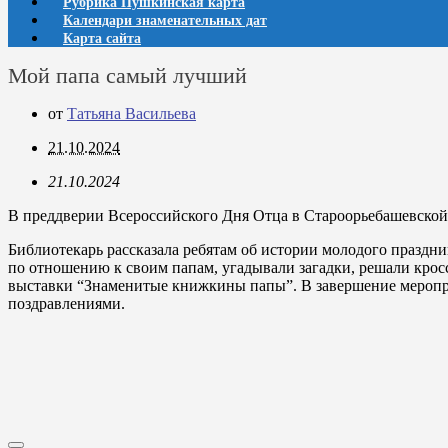
Рубрика Пушкинская карта
Календари знаменательных дат
Карта сайта
Мой папа самый лучший
от
Татьяна Васильева
21.10.2024
21.10.2024
В преддверии Всероссийского Дня Отца в Староорьебашевской
Библиотекарь рассказала ребятам об истории молодого праздни
по отношению к своим папам, угадывали загадки, решали крос
выставки “Знаменитые книжкины папы”. В завершение меропри
поздравлениями.