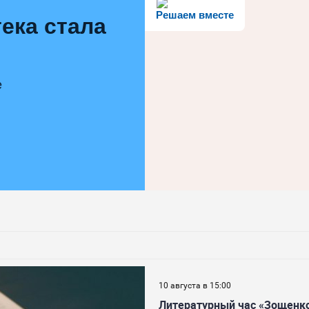
Решаем вместе
ека стала
е