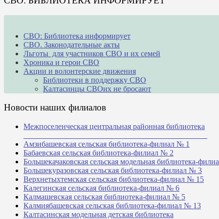
СВО: БИБЛИОТЕКА ИНФОРМИРУЕТ
СВО: Библиотека информирует
СВО. Законодательные акты
Льготы для участников СВО и их семей
Хроника и герои СВО
Акции и волонтерские движения
Библиотеки в поддержку СВО
Калтасинцы СВОих не бросают
Новости наших филиалов
Межпоселенческая центральная районная библиотека
_______________________________________________
Амзибашевская сельская библиотека-филиал № 1
Бабаевская сельская библиотека-филиал № 2
Большекачаковская сельская модельная библиотека-фили
Большекуразовская сельская библиотека-филиал № 3
Верхнетыхтемская сельская библиотека-филиал № 15
Калегинская сельская библиотека-филиал № 6
Калмашевская сельская библиотека-филиал № 5
Калмиябашевская сельская библиотека-филиал № 13
Калтасинская модельная детская библиотека