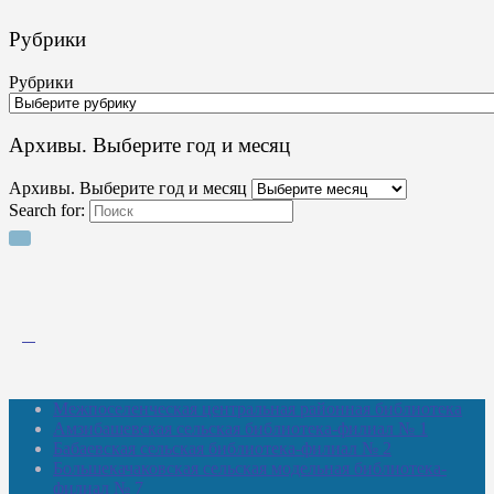
Рубрики
Рубрики
Архивы. Выберите год и месяц
Архивы. Выберите год и месяц
Search for:
Межпоселенческая центральная районная библиотека
Амзибашевская сельская библиотека-филиал № 1
Бабаевская сельская библиотека-филиал № 2
Большекачаковская сельская модельная библиотека-
филиал № 7