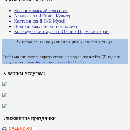
Краснохолмский сельсовет
Альшеевский Отдел Культуры
Калтасинский И-К Музей
Новокильбахтинский сельсовет
Краеведческий музей г. Оханск Пермский край
Оценка качества условий предоставления услуг
Чтобы оценить условия предо-ставления услуг, используйте QR-код или
пройдите по ссылке
bus.gov.ru/qrcode/rate/225397
К вашим услугам:
Ближайшие праздники