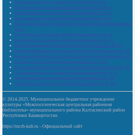
Калтасинская модельная детская библиотека
Кельтеевская сельская библиотека-филиал № 8
Киебаковская сельская библиотека-филиал № 9
Кокушевская сельская библиотека-филиал № 4
Краснохолмская сельская модельная библиотека-филиал
№ 21
Кутеремская сельская библиотека-филиал № 22
Кучашевская сельская библиотека-филиал № 11
Малокачаковская сельская библиотека-филиал № 12
Нижнекачмашевская сельская библиотека-филиал № 14
Новокильбахтинская сельская библиотека-филиал № 19
Сазовская сельская библиотека-филиал № 20
Староорьебашевская сельская библиотека-филиал № 16
Старояшевская сельская библиотека-филиал № 17
Тюльдинская сельская библиотека-филиал № 18
Чилибеевская сельская библиотека-филиал № 10
© 2014-2025. Муниципальное бюджетное учреждение
культуры «Межпоселенческая центральная районная
библиотека» муниципального района Калтасинский район
Республики Башкортостан.
https://mcrb-kalt.ru - Официальный сайт