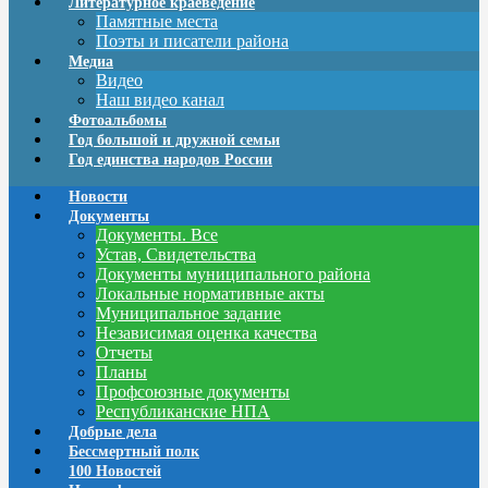
Литературное краеведение
Памятные места
Поэты и писатели района
Медиа
Видео
Наш видео канал
Фотоальбомы
Год большой и дружной семьи
Год единства народов России
Новости
Документы
Документы. Все
Устав, Свидетельства
Документы муниципального района
Локальные нормативные акты
Муниципальное задание
Независимая оценка качества
Отчеты
Планы
Профсоюзные документы
Республиканские НПА
Добрые дела
Бессмертный полк
100 Новостей