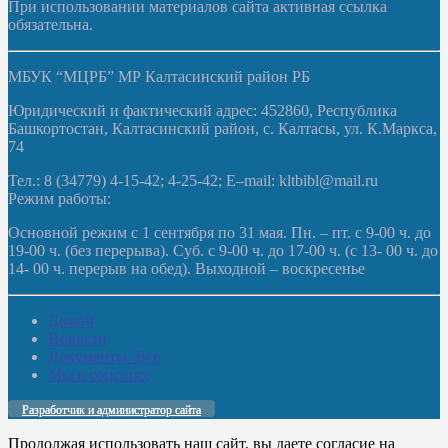
При использовании материалов сайта активная ссылка
обязательна.
МБУК “МЦРБ” МР Калтасинский район РБ
Юридический и фактический адрес: 452860, Республика
Башкортостан, Калтасинский район, с. Калтасы, ул. К.Маркса,
74
Тел.: 8 (34779) 4-15-42; 4-25-42; E–mail: kltbibl@mail.ru
Режим работы:
Основной режим с 1 сентября по 31 мая. Пн. – пт. с 9-00 ч. до
19-00 ч. (без перерыва). Суб. с 9-00 ч. до 17-00 ч. (с 13- 00 ч. до
14- 00 ч. перерыв на обед). Выходной – воскресенье
Домой
Новости
Документы. Все
Мы в соцсетях
Разработчик и администратор сайта
Продолжая использовать наш сайт, вы даете согласие на