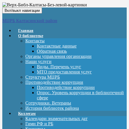
Вкл/выкл навигации
МЦРБ Калтасинский район
Главная
О библиотеке
Контакты
Контактные данные
Обратная связь
Органы управления организации
Наши услуги
Виды. Перечень услуг
МТО предоставления услуг
Структура МЦРБ
Противодействие коррупции
Противодействие коррупции
Опрос. Уровень коррупции в библиотечной
сфере
Сотрудники. Ветераны
История библиотек района
Коллегам
Календари знаменательных дат
Гимн РФ и РБ
Конкурсы