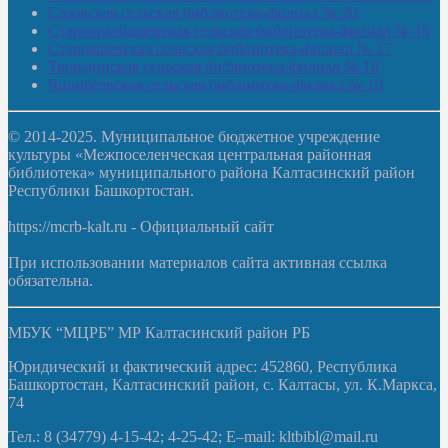
Сазовская сельская библиотека-филиал № 20
Староорьебашевская сельская библиотека-филиал № 16
Старояшевская сельская библиотека-филиал № 17
Тюльдинская сельская библиотека-филиал № 18
Чилибеевская сельская библиотека-филиал № 10
© 2014-2025. Муниципальное бюджетное учреждение
культуры «Межпоселенческая центральная районная
библиотека» муниципального района Калтасинский район
Республики Башкортостан.
https://mcrb-kalt.ru - Официальный сайт
При использовании материалов сайта активная ссылка
обязательна.
МБУК “МЦРБ” МР Калтасинский район РБ
Юридический и фактический адрес: 452860, Республика
Башкортостан, Калтасинский район, с. Калтасы, ул. К.Маркса,
74
Тел.: 8 (34779) 4-15-42; 4-25-42; E–mail: kltbibl@mail.ru