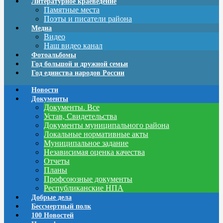
Литературное краеведение
Памятные места
Поэты и писатели района
Медиа
Видео
Наш видео канал
Фотоальбомы
Год большой и дружной семьи
Год единства народов России
Новости
Документы
Документы. Все
Устав, Свидетельства
Документы муниципального района
Локальные нормативные акты
Муниципальное задание
Независимая оценка качества
Отчеты
Планы
Профсоюзные документы
Республиканские НПА
Добрые дела
Бессмертный полк
100 Новостей