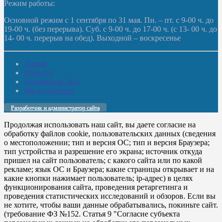
Режим работы:
Основной режим с 1 сентября по 31 мая. Пн. – пт. с 9-00 ч. до
19-00 ч. (без перерыва). Суб. с 9-00 ч. до 17-00 ч. (с 13- 00 ч. до
14- 00 ч. перерыв на обед). Выходной – воскресенье
Домой
Новости
Документы. Все
Мы в соцсетях
Разработчик и администратор сайта
Продолжая использовать наш сайт, вы даете согласие на
обработку файлов cookie, пользовательских данных (сведения
о местоположении; тип и версия ОС; тип и версия Браузера;
тип устройства и разрешение его экрана; источник откуда
пришел на сайт пользователь; с какого сайта или по какой
рекламе; язык ОС и Браузера; какие страницы открывает и на
какие кнопки нажимает пользователь; ip-адрес) в целях
функционирования сайта, проведения ретаргетинга и
проведения статистических исследований и обзоров. Если вы
не хотите, чтобы ваши данные обрабатывались, покиньте сайт.
(требование ФЗ №152. Статья 9 "Согласие субъекта