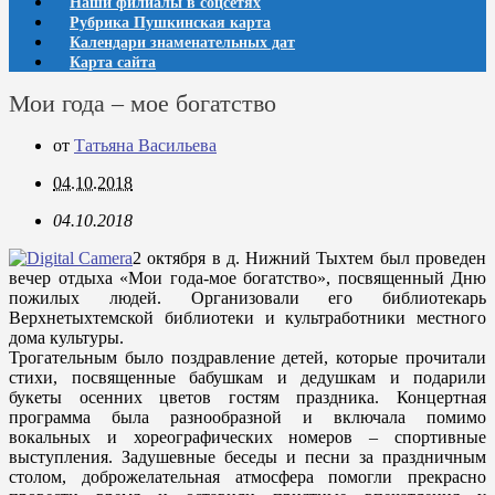
Наши филиалы в соцсетях
Рубрика Пушкинская карта
Календари знаменательных дат
Карта сайта
Мои года – мое богатство
от
Татьяна Васильева
04.10.2018
04.10.2018
2 октября в д. Нижний Тыхтем был проведен
вечер отдыха «Мои года-мое богатство», посвященный Дню
пожилых людей. Организовали его библиотекарь
Верхнетыхтемской библиотеки и культработники местного
дома культуры.
Трогательным было поздравление детей, которые прочитали
стихи, посвященные бабушкам и дедушкам и подарили
букеты осенних цветов гостям праздника. Концертная
программа была разнообразной и включала помимо
вокальных и хореографических номеров – спортивные
выступления. Задушевные беседы и песни за праздничным
столом, доброжелательная атмосфера помогли прекрасно