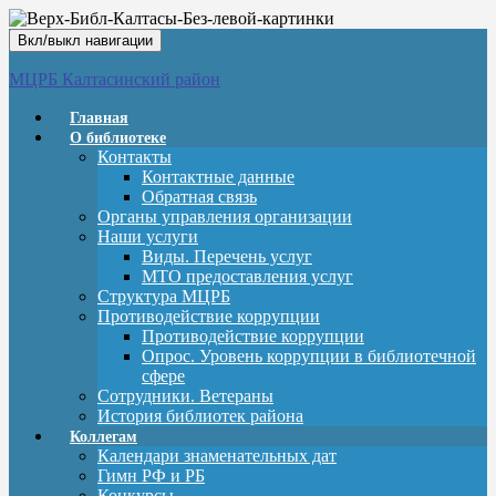
Вкл/выкл навигации
МЦРБ Калтасинский район
Главная
О библиотеке
Контакты
Контактные данные
Обратная связь
Органы управления организации
Наши услуги
Виды. Перечень услуг
МТО предоставления услуг
Структура МЦРБ
Противодействие коррупции
Противодействие коррупции
Опрос. Уровень коррупции в библиотечной
сфере
Сотрудники. Ветераны
История библиотек района
Коллегам
Календари знаменательных дат
Гимн РФ и РБ
Конкурсы