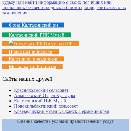
Фонд Калтасинский рн
Калтасинский РИК Музей
Госуслуги РБ
Права потребителей
Календарь праздников
Мы на карте Калтасов
Сайты наших друзей
Краснохолмский сельсовет
Альшеевский Отдел Культуры
Калтасинский И-К Музей
Новокильбахтинский сельсовет
Краеведческий музей г. Оханск Пермский край
Оценка качества условий предоставления услуг