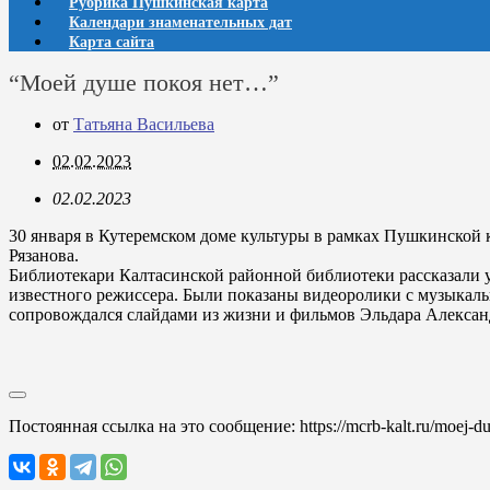
Рубрика Пушкинская карта
Календари знаменательных дат
Карта сайта
“Моей душе покоя нет…”
от
Татьяна Васильева
02.02.2023
02.02.2023
30 января в Кутеремском доме культуры в рамках Пушкинской
Рязанова.
Библиотекари Калтасинской районной библиотеки рассказали 
известного режиссера. Были показаны видеоролики с музыкаль
сопровождался слайдами из жизни и фильмов Эльдара Алексан
Постоянная ссылка на это сообщение:
https://mcrb-kalt.ru/moej-d