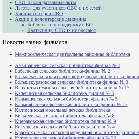
СВО. Законодательные акты
Льготы для участников СВО и их семей
Хроника и герои СВО
Акции и волонтерские движения
Библиотеки в поддержку СВО
Калтасинцы СВОих не бросают
Новости наших филиалов
Межпоселенческая центральная районная библиотека
_______________________________________________
Амзибашевская сельская библиотека-филиал № 1
Бабаевская сельская библиотека-филиал № 2
Большекачаковская сельская модельная библиотека-фили
Большекуразовская сельская библиотека-филиал № 3
Верхнетыхтемская сельская библиотека-филиал № 15
Калегинская сельская библиотека-филиал № 6
Калмашевская сельская библиотека-филиал № 5
Калмиябашевская сельская библиотека-филиал № 13
Калтасинская модельная детская библиотека
Кельтеевская сельская библиотека-филиал № 8
Киебаковская сельская библиотека-филиал № 9
Кокушевская сельская библиотека-филиал № 4
Краснохолмская сельская модельная библиотека-филиал 
Кутеремская сельская библиотека-филиал № 22