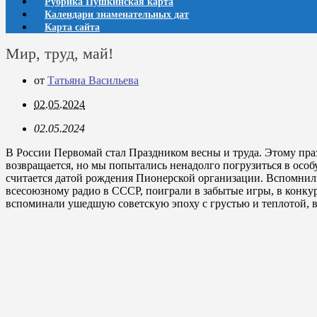
Рубрика Пушкинская карта
Календари знаменательных дат
Карта сайта
Мир, труд, май!
от
Татьяна Васильева
02.05.2024
02.05.2024
В России Первомай стал Праздником весны и труда. Этому пра
возвращается, но мы попытались ненадолго погрузиться в особ
считается датой рождения Пионерской организации. Вспомнили
всесоюзному радио в СССР, поиграли в забытые игры, в конку
вспоминали ушедшую советскую эпоху с грустью и теплотой, ве