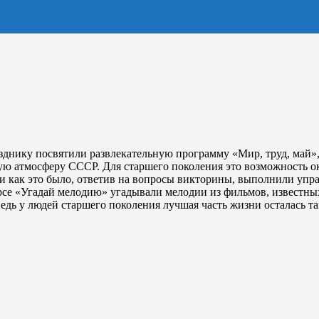
зднику посвятили развлекательную программу «Мир, труд, май», 
ую атмосферу СССР. Для старшего поколения это возможность оку
 как это было, ответив на вопросы викторины, выполнили упра
рсе «Угадай мелодию» угадывали мелодии из фильмов, известных
дь у людей старшего поколения лучшая часть жизни осталась та