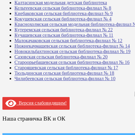
Калтасинская модельная детская библиотека
Кельтеевская сельская библиотека-филиал № 8
Киебаковская сельская библиотека-филиал № 9
Кокушевская сельская библиотека-филиал № 4
Краснохолмская сельская модельная библиотека-филиал 
Кутеремская сельская библиотека-филиал № 22
Кучашевская сельская библиотека-филиал № 11
Малокачаковская сельская библиотека-филиал № 12
Нижнекачмашевская сельская библиотека-филиал № 14
Новокильбахтинская сельская библиотека-филиал № 19
Сазовская сельская библиотека-филиал № 20
Староорьебашевская сельская библиотека-филиал № 16
Старояшевская сельская библиотека-филиал № 17
Тюльдинская сельская библиотека-филиал № 18
Чилибеевская сельская библиотека-филиал № 10
Версия слабовидящим!
Наша страничка ВК и ОК