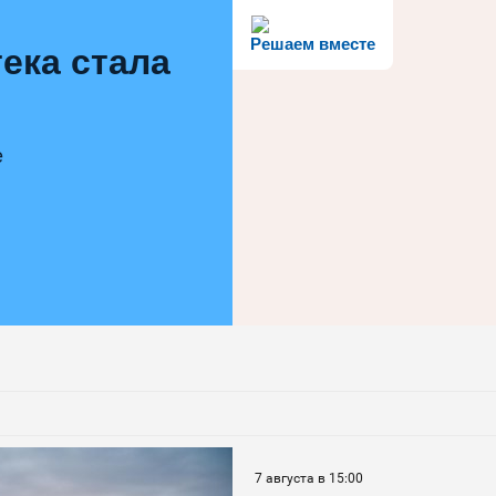
Решаем вместе
ека стала
е