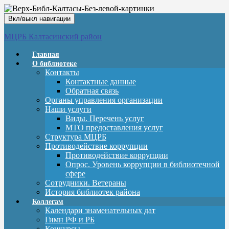
Вкл/выкл навигации
МЦРБ Калтасинский район
Главная
О библиотеке
Контакты
Контактные данные
Обратная связь
Органы управления организации
Наши услуги
Виды. Перечень услуг
МТО предоставления услуг
Структура МЦРБ
Противодействие коррупции
Противодействие коррупции
Опрос. Уровень коррупции в библиотечной
сфере
Сотрудники. Ветераны
История библиотек района
Коллегам
Календари знаменательных дат
Гимн РФ и РБ
Конкурсы