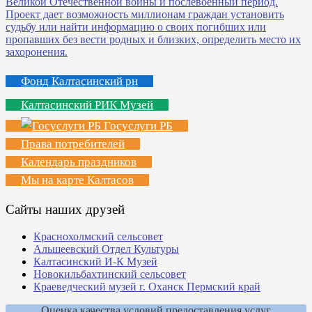
Фонд Калтасинский рн
Калтасинский РИК Музей
Госуслуги РБ
Права потребителей
Календарь праздников
Мы на карте Калтасов
Сайты наших друзей
Краснохолмский сельсовет
Альшеевский Отдел Культуры
Калтасинский И-К Музей
Новокильбахтинский сельсовет
Краеведческий музей г. Оханск Пермский край
Оценка качества условий предоставления услуг