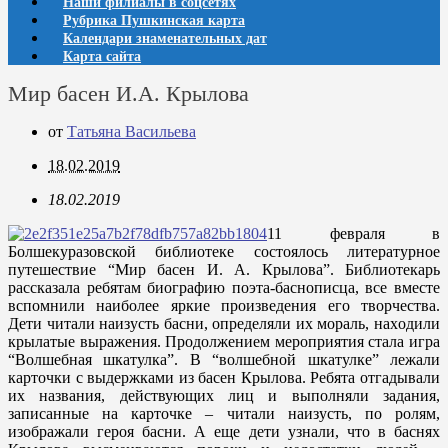
Наши филиалы в соцсетях
Рубрика Пушкинская карта
Календари знаменательных дат
Карта сайта
Мир басен И.А. Крылова
от
Татьяна Васильева
18.02.2019
18.02.2019
11 февраля в
Болшекуразовской библиотеке состоялось литературное
путешествие “Мир басен И. А. Крылова”. Библиотекарь
рассказала ребятам биографию поэта-баснописца, все вместе
вспомнили наиболее яркие произведения его творчества.
Дети читали наизусть басни, определяли их мораль, наxодили
крылатые выражения. Продолжением мероприятия стала игра
“Волшебная шкатулка”. В “волшебной шкатулке” лежали
карточки с выдержками из басен Крылова. Ребята отгадывали
их названия, действующиx лиц и выполняли задания,
записанные на карточке – читали наизусть, по ролям,
изображали героя басни. А еще дети узнали, что в басняx