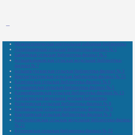
Межпоселенческая центральная районная библиотека
Амзибашевская сельская библиотека-филиал № 1
Бабаевская сельская библиотека-филиал № 2
Большекачаковская сельская модельная библиотека-
филиал № 7
Большекуразовская сельская библиотека-филиал № 3
Верхнетыхтемская сельская библиотека-филиал № 15
Калегинская сельская библиотека-филиал № 6
Калмашевская сельская библиотека-филиал № 5
Калмиябашевская сельская библиотека-филиал № 13
Калтасинская модельная детская библиотека
Кельтеевская сельская библиотека-филиал № 8
Киебаковская сельская библиотека-филиал № 9
Кокушевская сельская библиотека-филиал № 4
Краснохолмская сельская модельная библиотека-филиал
№ 21
Кутеремская сельская библиотека-филиал № 22