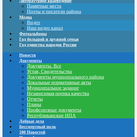
Литературное краеведение
Памятные места
Поэты и писатели района
Медиа
Видео
Наш видео канал
Фотоальбомы
Год большой и дружной семьи
Год единства народов России
Новости
Документы
Документы. Все
Устав, Свидетельства
Документы муниципального района
Локальные нормативные акты
Муниципальное задание
Независимая оценка качества
Отчеты
Планы
Профсоюзные документы
Республиканские НПА
Добрые дела
Бессмертный полк
100 Новостей