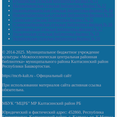
Кучашевская сельская библиотека-филиал № 11
Малокачаковская сельская библиотека-филиал № 12
Нижнекачмашевская сельская библиотека-филиал № 14
Новокильбахтинская сельская библиотека-филиал № 19
Сазовская сельская библиотека-филиал № 20
Староорьебашевская сельская библиотека-филиал № 16
Старояшевская сельская библиотека-филиал № 17
Тюльдинская сельская библиотека-филиал № 18
Чилибеевская сельская библиотека-филиал № 10
© 2014-2025. Муниципальное бюджетное учреждение
культуры «Межпоселенческая центральная районная
библиотека» муниципального района Калтасинский район
Республики Башкортостан.
https://mcrb-kalt.ru - Официальный сайт
При использовании материалов сайта активная ссылка
обязательна.
МБУК “МЦРБ” МР Калтасинский район РБ
Юридический и фактический адрес: 452860, Республика
Башкортостан, Калтасинский район, с. Калтасы, ул. К.Маркса,