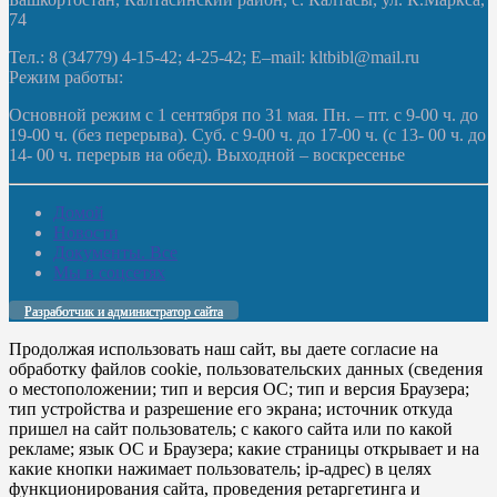
74
Тел.: 8 (34779) 4-15-42; 4-25-42; E–mail: kltbibl@mail.ru
Режим работы:
Основной режим с 1 сентября по 31 мая. Пн. – пт. с 9-00 ч. до
19-00 ч. (без перерыва). Суб. с 9-00 ч. до 17-00 ч. (с 13- 00 ч. до
14- 00 ч. перерыв на обед). Выходной – воскресенье
Домой
Новости
Документы. Все
Мы в соцсетях
Разработчик и администратор сайта
Продолжая использовать наш сайт, вы даете согласие на
обработку файлов cookie, пользовательских данных (сведения
о местоположении; тип и версия ОС; тип и версия Браузера;
тип устройства и разрешение его экрана; источник откуда
пришел на сайт пользователь; с какого сайта или по какой
рекламе; язык ОС и Браузера; какие страницы открывает и на
какие кнопки нажимает пользователь; ip-адрес) в целях
функционирования сайта, проведения ретаргетинга и