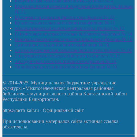
Кокушевская сельская библиотека-филиал № 4
Краснохолмская сельская модельная библиотека-филиал
№ 21
Кутеремская сельская библиотека-филиал № 22
Кучашевская сельская библиотека-филиал № 11
Малокачаковская сельская библиотека-филиал № 12
Нижнекачмашевская сельская библиотека-филиал № 14
Новокильбахтинская сельская библиотека-филиал № 19
Сазовская сельская библиотека-филиал № 20
Староорьебашевская сельская библиотека-филиал № 16
Старояшевская сельская библиотека-филиал № 17
Тюльдинская сельская библиотека-филиал № 18
Чилибеевская сельская библиотека-филиал № 10
© 2014-2025. Муниципальное бюджетное учреждение
культуры «Межпоселенческая центральная районная
библиотека» муниципального района Калтасинский район
Республики Башкортостан.
https://mcrb-kalt.ru - Официальный сайт
При использовании материалов сайта активная ссылка
обязательна.