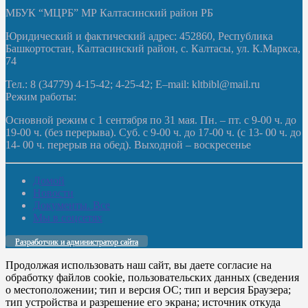
МБУК “МЦРБ” МР Калтасинский район РБ
Юридический и фактический адрес: 452860, Республика
Башкортостан, Калтасинский район, с. Калтасы, ул. К.Маркса,
74
Тел.: 8 (34779) 4-15-42; 4-25-42; E–mail: kltbibl@mail.ru
Режим работы:
Основной режим с 1 сентября по 31 мая. Пн. – пт. с 9-00 ч. до
19-00 ч. (без перерыва). Суб. с 9-00 ч. до 17-00 ч. (с 13- 00 ч. до
14- 00 ч. перерыв на обед). Выходной – воскресенье
Домой
Новости
Документы. Все
Мы в соцсетях
Разработчик и администратор сайта
Продолжая использовать наш сайт, вы даете согласие на
обработку файлов cookie, пользовательских данных (сведения
о местоположении; тип и версия ОС; тип и версия Браузера;
тип устройства и разрешение его экрана; источник откуда