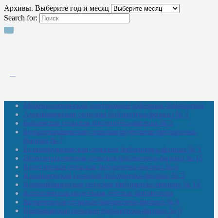
Архивы. Выберите год и месяц
Search for:
Межпоселенческая центральная районная библиотека
Амзибашевская сельская библиотека-филиал № 1
Бабаевская сельская библиотека-филиал № 2
Большекачаковская сельская модельная библиотека-
филиал № 7
Большекуразовская сельская библиотека-филиал № 3
Верхнетыхтемская сельская библиотека-филиал № 15
Калегинская сельская библиотека-филиал № 6
Калмашевская сельская библиотека-филиал № 5
Калмиябашевская сельская библиотека-филиал № 13
Калтасинская модельная детская библиотека
Кельтеевская сельская библиотека-филиал № 8
Киебаковская сельская библиотека-филиал № 9