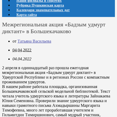
Наши филиалы в соцсетях
Рубрика Пушкинская карта
Календари знаменательных дат
Карта сайта
Межрегиональная акция «Бадзым удмурт
диктант» в Большекачаково
от
Татьяна Васильева
04.04.2022
04.04.2022
2 апреля в одиннадцатый раз прошла ежегодная
межрегиональная акция «Бадзым удмурт диктант» в
Удмуртской Республике и в регионах России с компактным
проживанием удмуртов.
В нашем районе работала площадка, организованная
Большекачаковской сельской модельной библиотекой. Текст
читала учитель удмуртского языка и литературы Зайнакаева
Юлия Семеновна. Проверили знание удмуртского языка и
навыки грамотного письма Ахмадыршины Маргарита
Тимофеевна, много лет проработавшая учителем и
Гильмитдин Тимиршинович, самый мудрый участник,