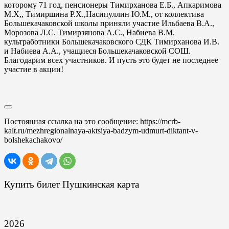
которому 71 год, пенсионеры Тимирханова Е.Б., Апкаримова
М.Х,, Тимиршина Р.Х.,Насипуллин Ю.М., от коллектива
Большекачаковской школы приняли участие Ильбаева В.А.,
Морозова Л.С. Тимирзянова А.С., Набиева В.М.
культработники Большекачаковского СДК Тимирханова И.В.
и Набиева А.А., учащиеся Большекачаковской СОШ.
Благодарим всех участников. И пусть это будет не последнее
участие в акции!
Постоянная ссылка на это сообщение:
https://mcrb-
kalt.ru/mezhregionalnaya-aktsiya-badzym-udmurt-diktant-v-
bolshekachakovo/
Купить билет Пушкинская карта
2026