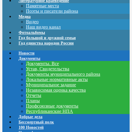
Литературное краеведение
Памятные места
Поэты и писатели района
Медиа
Видео
Наш видео канал
Фотоальбомы
Год большой и дружной семьи
Год единства народов России
Новости
Документы
Документы. Все
Устав, Свидетельства
Документы муниципального района
Локальные нормативные акты
Муниципальное задание
Независимая оценка качества
Отчеты
Планы
Профсоюзные документы
Республиканские НПА
Добрые дела
Бессмертный полк
100 Новостей