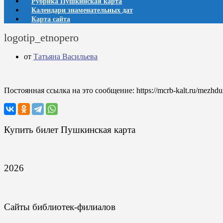
Рубрика Пушкинская карта
Календари знаменательных дат
Карта сайта
logotip_etnopero
от
Татьяна Васильева
Постоянная ссылка на это сообщение:
https://mcrb-kalt.ru/mezhd
Купить билет Пушкинская карта
2026
Сайты библиотек-филиалов