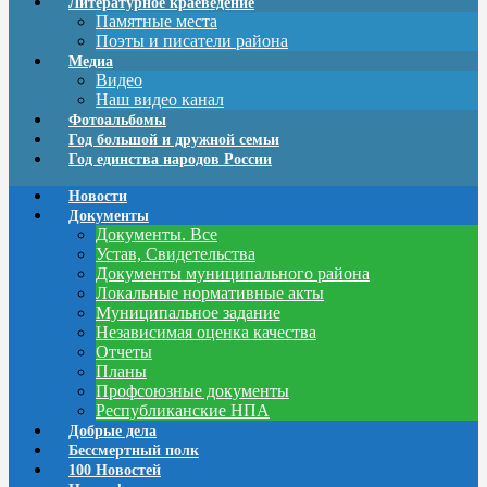
Литературное краеведение
Памятные места
Поэты и писатели района
Медиа
Видео
Наш видео канал
Фотоальбомы
Год большой и дружной семьи
Год единства народов России
Новости
Документы
Документы. Все
Устав, Свидетельства
Документы муниципального района
Локальные нормативные акты
Муниципальное задание
Независимая оценка качества
Отчеты
Планы
Профсоюзные документы
Республиканские НПА
Добрые дела
Бессмертный полк
100 Новостей