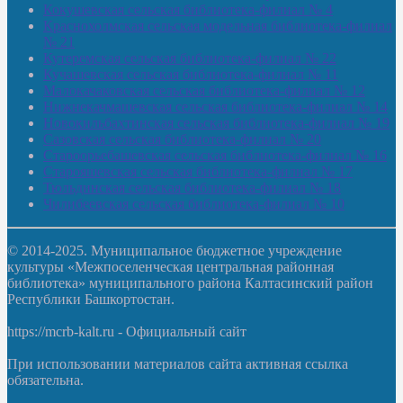
Кокушевская сельская библиотека-филиал № 4
Краснохолмская сельская модельная библиотека-филиал
№ 21
Кутеремская сельская библиотека-филиал № 22
Кучашевская сельская библиотека-филиал № 11
Малокачаковская сельская библиотека-филиал № 12
Нижнекачмашевская сельская библиотека-филиал № 14
Новокильбахтинская сельская библиотека-филиал № 19
Сазовская сельская библиотека-филиал № 20
Староорьебашевская сельская библиотека-филиал № 16
Старояшевская сельская библиотека-филиал № 17
Тюльдинская сельская библиотека-филиал № 18
Чилибеевская сельская библиотека-филиал № 10
© 2014-2025. Муниципальное бюджетное учреждение
культуры «Межпоселенческая центральная районная
библиотека» муниципального района Калтасинский район
Республики Башкортостан.
https://mcrb-kalt.ru - Официальный сайт
При использовании материалов сайта активная ссылка
обязательна.