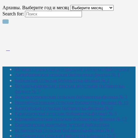
Архивы. Выберите год и месяц
Search for:
Межпоселенческая центральная районная библиотека
Амзибашевская сельская библиотека-филиал № 1
Бабаевская сельская библиотека-филиал № 2
Большекачаковская сельская модельная библиотека-
филиал № 7
Большекуразовская сельская библиотека-филиал № 3
Верхнетыхтемская сельская библиотека-филиал № 15
Калегинская сельская библиотека-филиал № 6
Калмашевская сельская библиотека-филиал № 5
Калмиябашевская сельская библиотека-филиал № 13
Калтасинская модельная детская библиотека
Кельтеевская сельская библиотека-филиал № 8
Киебаковская сельская библиотека-филиал № 9