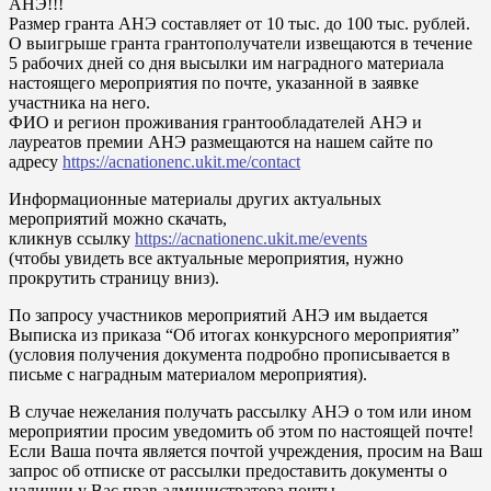
АНЭ!!!
Размер гранта АНЭ составляет от 10 тыс. до 100 тыс. рублей.
О выигрыше гранта грантополучатели извещаются в течение
5 рабочих дней со дня высылки им наградного материала
настоящего мероприятия по почте, указанной в заявке
участника на него.
ФИО и регион проживания грантообладателей АНЭ и
лауреатов премии АНЭ размещаются на нашем сайте по
адресу
https://acnationenc.ukit.me/contact
Информационные материалы других актуальных
мероприятий можно скачать,
кликнув ссылку
https://acnationenc.ukit.me/events
(чтобы увидеть все актуальные мероприятия, нужно
прокрутить страницу вниз).
По запросу участников мероприятий АНЭ им выдается
Выписка из приказа “Об итогах конкурсного мероприятия”
(условия получения документа подробно прописывается в
письме с наградным материалом мероприятия).
В случае нежелания получать рассылку АНЭ о том или ином
мероприятии просим уведомить об этом по настоящей почте!
Если Ваша почта является почтой учреждения, просим на Ваш
запрос об отписке от рассылки предоставить документы о
наличии у Вас прав администратора почты.