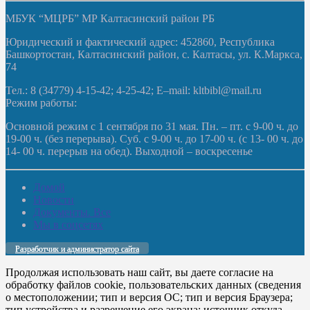
МБУК “МЦРБ” МР Калтасинский район РБ
Юридический и фактический адрес: 452860, Республика
Башкортостан, Калтасинский район, с. Калтасы, ул. К.Маркса,
74
Тел.: 8 (34779) 4-15-42; 4-25-42; E–mail: kltbibl@mail.ru
Режим работы:
Основной режим с 1 сентября по 31 мая. Пн. – пт. с 9-00 ч. до
19-00 ч. (без перерыва). Суб. с 9-00 ч. до 17-00 ч. (с 13- 00 ч. до
14- 00 ч. перерыв на обед). Выходной – воскресенье
Домой
Новости
Документы. Все
Мы в соцсетях
Разработчик и администратор сайта
Продолжая использовать наш сайт, вы даете согласие на
обработку файлов cookie, пользовательских данных (сведения
о местоположении; тип и версия ОС; тип и версия Браузера;
тип устройства и разрешение его экрана; источник откуда