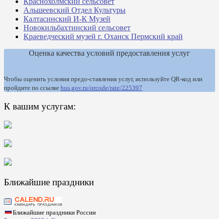
Краснохолмский сельсовет
Альшеевский Отдел Культуры
Калтасинский И-К Музей
Новокильбахтинский сельсовет
Краеведческий музей г. Оханск Пермский край
Оценка качества условий предоставления услуг
Чтобы оценить условия предо-ставления услуг, используйте QR-код или
пройдите по ссылке
bus.gov.ru/qrcode/rate/225397
К вашим услугам:
Ближайшие праздники
Ближайшие праздники России