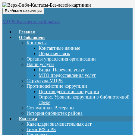
Вкл/выкл навигации
МЦРБ Калтасинский район
Главная
О библиотеке
Контакты
Контактные данные
Обратная связь
Органы управления организации
Наши услуги
Виды. Перечень услуг
МТО предоставления услуг
Структура МЦРБ
Противодействие коррупции
Противодействие коррупции
Опрос. Уровень коррупции в библиотечной
сфере
Сотрудники. Ветераны
История библиотек района
Коллегам
Календари знаменательных дат
Гимн РФ и РБ
Конкурсы