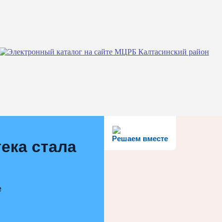
Решаем вместе
ека стала
е