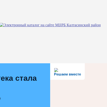
Решаем вместе
ека стала
е