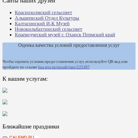
Сайты наших друзей
Краснохолмский сельсовет
Альшеевский Отдел Культуры
Калтасинский И-К Музей
Новокильбахтинский сельсовет
Краеведческий музей г. Оханск Пермский край
Оценка качества условий предоставления услуг
Чтобы оценить условия предо-ставления услуг, используйте QR-код или
пройдите по ссылке
bus.gov.ru/qrcode/rate/225397
К вашим услугам:
Ближайшие праздники