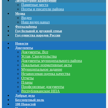
Литературное краеведение
Памятные места
Поэты и писатели района
Медиа
Видео
Наш видео канал
Фотоальбомы
Год большой и дружной семьи
Год единства народов России
Новости
Документы
Документы. Все
Устав, Свидетельства
Документы муниципального района
Локальные нормативные акты
Муниципальное задание
Независимая оценка качества
Отчеты
Планы
Профсоюзные документы
Республиканские НПА
Добрые дела
Бессмертный полк
100 Новостей