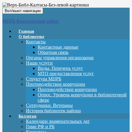
Вкл/выкл навигации
МЦРБ Калтасинский район
Главная
О библиотеке
Контакты
Контактные данные
Обратная связь
Органы управления организации
Наши услуги
Виды. Перечень услуг
МТО предоставления услуг
Структура МЦРБ
Противодействие коррупции
Противодействие коррупции
Опрос. Уровень коррупции в библиотечной
сфере
Сотрудники. Ветераны
История библиотек района
Коллегам
Календари знаменательных дат
Гимн РФ и РБ
Конкурсы