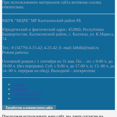
При использовании материалов сайта активная ссылка
обязательна.
МБУК “МЦРБ” МР Калтасинский район РБ
Юридический и фактический адрес: 452860, Республика
Башкортостан, Калтасинский район, с. Калтасы, ул. К.Маркса,
74
Тел.: 8 (34779) 4-15-42; 4-25-42; E–mail: kltbibl@mail.ru
Режим работы:
Основной режим с 1 сентября по 31 мая. Пн. – пт. с 9-00 ч. до
19-00 ч. (без перерыва). Суб. с 9-00 ч. до 17-00 ч. (с 13- 00 ч. до
14- 00 ч. перерыв на обед). Выходной – воскресенье
Домой
Новости
Документы. Все
Мы в соцсетях
Разработчик и администратор сайта
Продолжая использовать наш сайт, вы даете согласие на