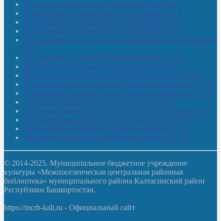
Калтасинская модельная детская библиотека
Кельтеевская сельская библиотека-филиал № 8
Киебаковская сельская библиотека-филиал № 9
Кокушевская сельская библиотека-филиал № 4
Краснохолмская сельская модельная библиотека-филиал
№ 21
Кутеремская сельская библиотека-филиал № 22
Кучашевская сельская библиотека-филиал № 11
Малокачаковская сельская библиотека-филиал № 12
Нижнекачмашевская сельская библиотека-филиал № 14
Новокильбахтинская сельская библиотека-филиал № 19
Сазовская сельская библиотека-филиал № 20
Староорьебашевская сельская библиотека-филиал № 16
Старояшевская сельская библиотека-филиал № 17
Тюльдинская сельская библиотека-филиал № 18
Чилибеевская сельская библиотека-филиал № 10
© 2014-2025. Муниципальное бюджетное учреждение
культуры «Межпоселенческая центральная районная
библиотека» муниципального района Калтасинский район
Республики Башкортостан.
https://mcrb-kalt.ru - Официальный сайт