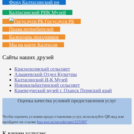
Фонд Калтасинский рн
Калтасинский РИК Музей
Госуслуги РБ
Права потребителей
Календарь праздников
Мы на карте Калтасов
Сайты наших друзей
Краснохолмский сельсовет
Альшеевский Отдел Культуры
Калтасинский И-К Музей
Новокильбахтинский сельсовет
Краеведческий музей г. Оханск Пермский край
Оценка качества условий предоставления услуг
Чтобы оценить условия предо-ставления услуг, используйте QR-код или
пройдите по ссылке
bus.gov.ru/qrcode/rate/225397
К вашим услугам: