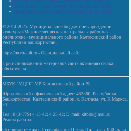
Старояшевская сельская библиотека-филиал № 17
Тюльдинская сельская библиотека-филиал № 18
Чилибеевская сельская библиотека-филиал № 10
© 2014-2025. Муниципальное бюджетное учреждение
культуры «Межпоселенческая центральная районная
библиотека» муниципального района Калтасинский район
Республики Башкортостан.
https://mcrb-kalt.ru - Официальный сайт
При использовании материалов сайта активная ссылка
обязательна.
МБУК “МЦРБ” МР Калтасинский район РБ
Юридический и фактический адрес: 452860, Республика
Башкортостан, Калтасинский район, с. Калтасы, ул. К.Маркса,
74
Тел.: 8 (34779) 4-15-42; 4-25-42; E–mail: kltbibl@mail.ru
Режим работы:
Основной режим с 1 сентября по 31 мая. Пн. – пт. с 9-00 ч. до