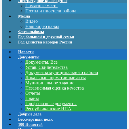
Литературное краеведение
Памятные места
Поэты и писатели района
Медиа
Видео
Наш видео канал
Фотоальбомы
Год большой и дружной семьи
Год единства народов России
Новости
Документы
Документы. Все
Устав, Свидетельства
Документы муниципального района
Локальные нормативные акты
Муниципальное задание
Независимая оценка качества
Отчеты
Планы
Профсоюзные документы
Республиканские НПА
Добрые дела
Бессмертный полк
100 Новостей