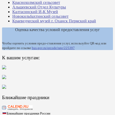
Краснохолмский сельсовет
Альшеевский Отдел Культуры
Калтасинский И-К Музей
Новокильбахтинский сельсовет
Краеведческий музей г. Оханск Пермский край
Оценка качества условий предоставления услуг
Чтобы оценить условия предо-ставления услуг, используйте QR-код или
пройдите по ссылке
bus.gov.ru/qrcode/rate/225397
К вашим услугам:
Ближайшие праздники
Ближайшие праздники России