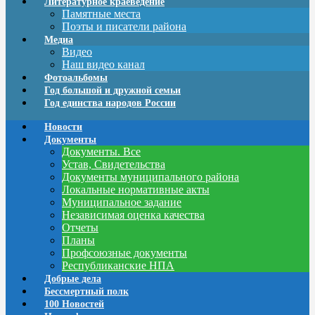
Литературное краеведение
Памятные места
Поэты и писатели района
Медиа
Видео
Наш видео канал
Фотоальбомы
Год большой и дружной семьи
Год единства народов России
Новости
Документы
Документы. Все
Устав, Свидетельства
Документы муниципального района
Локальные нормативные акты
Муниципальное задание
Независимая оценка качества
Отчеты
Планы
Профсоюзные документы
Республиканские НПА
Добрые дела
Бессмертный полк
100 Новостей