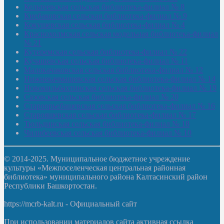
Кельтеевская сельская библиотека-филиал № 8
Киебаковская сельская библиотека-филиал № 9
Кокушевская сельская библиотека-филиал № 4
Краснохолмская сельская модельная библиотека-филиал
№ 21
Кутеремская сельская библиотека-филиал № 22
Кучашевская сельская библиотека-филиал № 11
Малокачаковская сельская библиотека-филиал № 12
Нижнекачмашевская сельская библиотека-филиал № 14
Новокильбахтинская сельская библиотека-филиал № 19
Сазовская сельская библиотека-филиал № 20
Староорьебашевская сельская библиотека-филиал № 16
Старояшевская сельская библиотека-филиал № 17
Тюльдинская сельская библиотека-филиал № 18
Чилибеевская сельская библиотека-филиал № 10
© 2014-2025. Муниципальное бюджетное учреждение
культуры «Межпоселенческая центральная районная
библиотека» муниципального района Калтасинский район
Республики Башкортостан.
https://mcrb-kalt.ru - Официальный сайт
При использовании материалов сайта активная ссылка