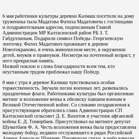
6 мая работники культуры деревни Калмаш посетили на дому
труженика тыла Мадатова Фатиха Мадатовича с гостинцами
и поздравительным адресом, подписанным Главой
Администрации МР Калтасинский район РБ З. Т.
Габдуллиным. Подарили символ Победы- Георгиевскую
ленточку. Фатих Мадатович проживает в деревне
Новотокраново, в очень живописном месте, в окружении
детей, внуков и правнуков. Несмотря на почтенный возраст, у
него прекрасная память.
Низкий поклон и слова благодарности всем тем, кто
неустанным трудом приближал нашу Победу.
8 мая с утра в деревне Калмаш чувствовалась особая
торжественность. Звучали песни военных лет, развевались
праздничные флаги. Работниками культуры был организован
митинг и возложение венка к обелиску павшим воинам в
Великой Отечественной войне. Со словами поздравления к
присутствующим обратились глава Администрации СП
Калтасинский сельсовет Д. Е. Вахитов и участник афганской
войны Е. Д. Тимирбаев. Присутствовал на митинге депутат
Шуматбаев Ф. А. Честь возложения венка была предоставлена
молодому бойцу, недавно отслужившего в рядах Российской
Армии Арнольду Шамаеву. Прозвучали стихи, в небо взмыли