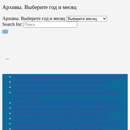
Архивы. Выберите год и месяц
Архивы. Выберите год и месяц
Search for:
Межпоселенческая центральная районная библиотека
Амзибашевская сельская библиотека-филиал № 1
Бабаевская сельская библиотека-филиал № 2
Большекачаковская сельская модельная библиотека-
филиал № 7
Большекуразовская сельская библиотека-филиал № 3
Верхнетыхтемская сельская библиотека-филиал № 15
Калегинская сельская библиотека-филиал № 6
Калмашевская сельская библиотека-филиал № 5
Калмиябашевская сельская библиотека-филиал № 13
Калтасинская модельная детская библиотека