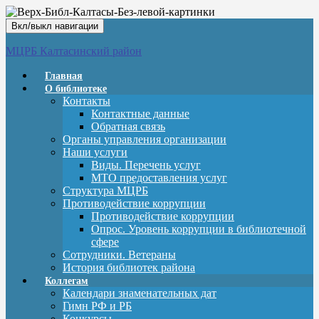
Вкл/выкл навигации
МЦРБ Калтасинский район
Главная
О библиотеке
Контакты
Контактные данные
Обратная связь
Органы управления организации
Наши услуги
Виды. Перечень услуг
МТО предоставления услуг
Структура МЦРБ
Противодействие коррупции
Противодействие коррупции
Опрос. Уровень коррупции в библиотечной
сфере
Сотрудники. Ветераны
История библиотек района
Коллегам
Календари знаменательных дат
Гимн РФ и РБ
Конкурсы