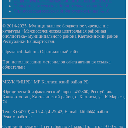
Старояшевская сельская библиотека-филиал № 17
Тюльдинская сельская библиотека-филиал № 18
Чилибеевская сельская библиотека-филиал № 10
© 2014-2025. Муниципальное бюджетное учреждение
культуры «Межпоселенческая центральная районная
библиотека» муниципального района Калтасинский район
Республики Башкортостан.
https://mcrb-kalt.ru - Официальный сайт
При использовании материалов сайта активная ссылка
обязательна.
МБУК “МЦРБ” МР Калтасинский район РБ
Юридический и фактический адрес: 452860, Республика
Башкортостан, Калтасинский район, с. Калтасы, ул. К.Маркса,
74
Тел.: 8 (34779) 4-15-42; 4-25-42; E–mail: kltbibl@mail.ru
Режим работы:
Основной режим с 1 сентября по 31 мая. Пн. – пт. с 9-00 ч. до