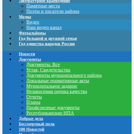
Литературное краеведение
Памятные места
Поэты и писатели района
Медиа
Видео
Наш видео канал
Фотоальбомы
Год большой и дружной семьи
Год единства народов России
Новости
Документы
Документы. Все
Устав, Свидетельства
Документы муниципального района
Локальные нормативные акты
Муниципальное задание
Независимая оценка качества
Отчеты
Планы
Профсоюзные документы
Республиканские НПА
Добрые дела
Бессмертный полк
100 Новостей