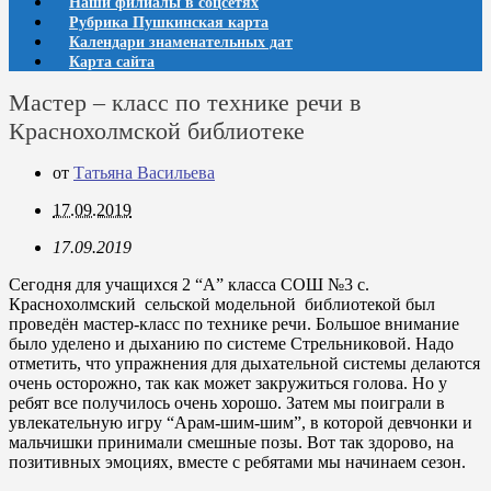
Наши филиалы в соцсетях
Рубрика Пушкинская карта
Календари знаменательных дат
Карта сайта
Мастер – класс по технике речи в
Краснохолмской библиотеке
от
Татьяна Васильева
17.09.2019
17.09.2019
Сегодня для учащихся 2 “А” класса СОШ №3 с.
Краснохолмский сельской модельной библиотекой был
проведён мастер-класс по технике речи. Большое внимание
было уделено и дыханию по системе Стрельниковой. Надо
отметить, что упражнения для дыхательной системы делаются
очень осторожно, так как может закружиться голова. Но у
ребят все получилось очень хорошо. Затем мы поиграли в
увлекательную игру “Арам-шим-шим”, в которой девчонки и
мальчишки принимали смешные позы. Вот так здорово, на
позитивных эмоциях, вместе с ребятами мы начинаем сезон.