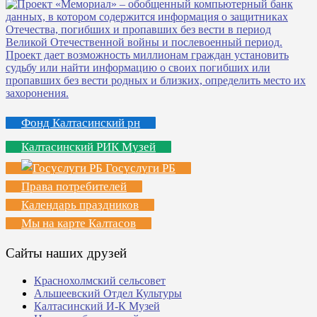
Фонд Калтасинский рн
Калтасинский РИК Музей
Госуслуги РБ
Права потребителей
Календарь праздников
Мы на карте Калтасов
Сайты наших друзей
Краснохолмский сельсовет
Альшеевский Отдел Культуры
Калтасинский И-К Музей