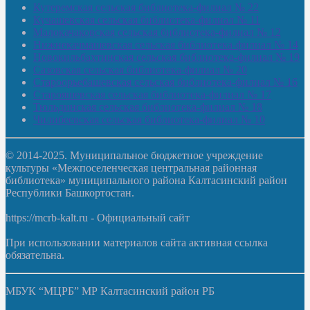
Кутеремская сельская библиотека-филиал № 22
Кучашевская сельская библиотека-филиал № 11
Малокачаковская сельская библиотека-филиал № 12
Нижнекачмашевская сельская библиотека-филиал № 14
Новокильбахтинская сельская библиотека-филиал № 19
Сазовская сельская библиотека-филиал № 20
Староорьебашевская сельская библиотека-филиал № 16
Старояшевская сельская библиотека-филиал № 17
Тюльдинская сельская библиотека-филиал № 18
Чилибеевская сельская библиотека-филиал № 10
© 2014-2025. Муниципальное бюджетное учреждение
культуры «Межпоселенческая центральная районная
библиотека» муниципального района Калтасинский район
Республики Башкортостан.
https://mcrb-kalt.ru - Официальный сайт
При использовании материалов сайта активная ссылка
обязательна.
МБУК “МЦРБ” МР Калтасинский район РБ