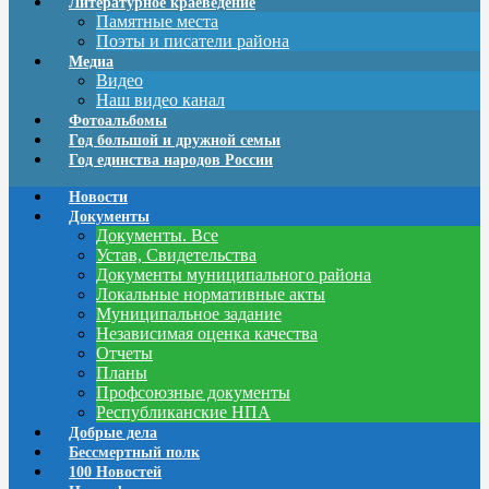
Литературное краеведение
Памятные места
Поэты и писатели района
Медиа
Видео
Наш видео канал
Фотоальбомы
Год большой и дружной семьи
Год единства народов России
Новости
Документы
Документы. Все
Устав, Свидетельства
Документы муниципального района
Локальные нормативные акты
Муниципальное задание
Независимая оценка качества
Отчеты
Планы
Профсоюзные документы
Республиканские НПА
Добрые дела
Бессмертный полк
100 Новостей