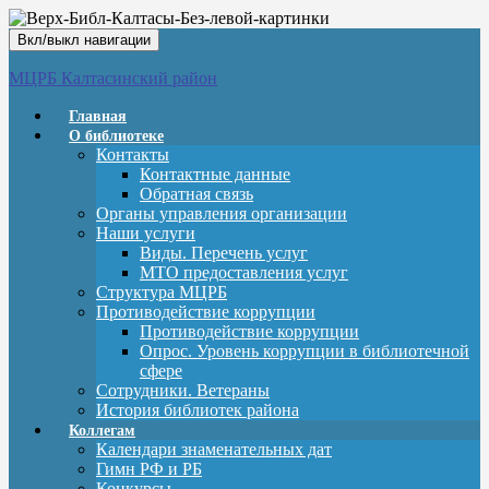
Вкл/выкл навигации
МЦРБ Калтасинский район
Главная
О библиотеке
Контакты
Контактные данные
Обратная связь
Органы управления организации
Наши услуги
Виды. Перечень услуг
МТО предоставления услуг
Структура МЦРБ
Противодействие коррупции
Противодействие коррупции
Опрос. Уровень коррупции в библиотечной
сфере
Сотрудники. Ветераны
История библиотек района
Коллегам
Календари знаменательных дат
Гимн РФ и РБ
Конкурсы