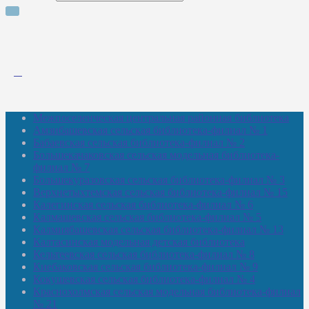
Межпоселенческая центральная районная библиотека
Амзибашевская сельская библиотека-филиал № 1
Бабаевская сельская библиотека-филиал № 2
Большекачаковская сельская модельная библиотека-
филиал № 7
Большекуразовская сельская библиотека-филиал № 3
Верхнетыхтемская сельская библиотека-филиал № 15
Калегинская сельская библиотека-филиал № 6
Калмашевская сельская библиотека-филиал № 5
Калмиябашевская сельская библиотека-филиал № 13
Калтасинская модельная детская библиотека
Кельтеевская сельская библиотека-филиал № 8
Киебаковская сельская библиотека-филиал № 9
Кокушевская сельская библиотека-филиал № 4
Краснохолмская сельская модельная библиотека-филиал
№ 21