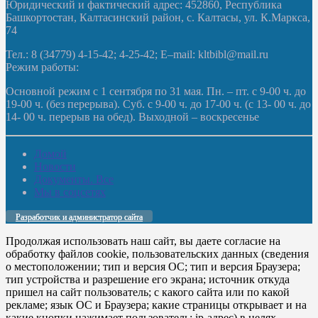
Юридический и фактический адрес: 452860, Республика
Башкортостан, Калтасинский район, с. Калтасы, ул. К.Маркса,
74
Тел.: 8 (34779) 4-15-42; 4-25-42; E–mail: kltbibl@mail.ru
Режим работы:
Основной режим с 1 сентября по 31 мая. Пн. – пт. с 9-00 ч. до
19-00 ч. (без перерыва). Суб. с 9-00 ч. до 17-00 ч. (с 13- 00 ч. до
14- 00 ч. перерыв на обед). Выходной – воскресенье
Домой
Новости
Документы. Все
Мы в соцсетях
Разработчик и администратор сайта
Продолжая использовать наш сайт, вы даете согласие на
обработку файлов cookie, пользовательских данных (сведения
о местоположении; тип и версия ОС; тип и версия Браузера;
тип устройства и разрешение его экрана; источник откуда
пришел на сайт пользователь; с какого сайта или по какой
рекламе; язык ОС и Браузера; какие страницы открывает и на
какие кнопки нажимает пользователь; ip-адрес) в целях