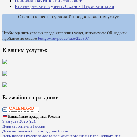
Новокильбахтинский сельсовет
Краеведческий музей г. Оханск Пермский край
Оценка качества условий предоставления услуг
Чтобы оценить условия предо-ставления услуг, используйте QR-код или
пройдите по ссылке
bus.gov.ru/qrcode/rate/225397
К вашим услугам:
Ближайшие праздники
Ближайшие праздники России
9 августа 2026 (вс):
День строителя в России
День окончания Ленинградской битвы
День победы русского флота под командованием Петра Первого над