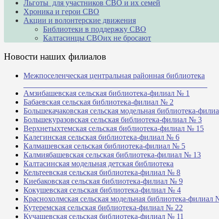
Льготы для участников СВО и их семей
Хроника и герои СВО
Акции и волонтерские движения
Библиотеки в поддержку СВО
Калтасинцы СВОих не бросают
Новости наших филиалов
Межпоселенческая центральная районная библиотека
_______________________________________________
Амзибашевская сельская библиотека-филиал № 1
Бабаевская сельская библиотека-филиал № 2
Большекачаковская сельская модельная библиотека-фили
Большекуразовская сельская библиотека-филиал № 3
Верхнетыхтемская сельская библиотека-филиал № 15
Калегинская сельская библиотека-филиал № 6
Калмашевская сельская библиотека-филиал № 5
Калмиябашевская сельская библиотека-филиал № 13
Калтасинская модельная детская библиотека
Кельтеевская сельская библиотека-филиал № 8
Киебаковская сельская библиотека-филиал № 9
Кокушевская сельская библиотека-филиал № 4
Краснохолмская сельская модельная библиотека-филиал 
Кутеремская сельская библиотека-филиал № 22
Кучашевская сельская библиотека-филиал № 11