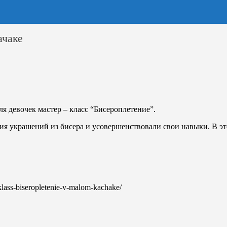
ачаке
я девочек мастер – класс “Бисероплетение”.
ия украшений из бисера и усовершенствовали свои навыки. В э
-klass-biseropletenie-v-malom-kachake/