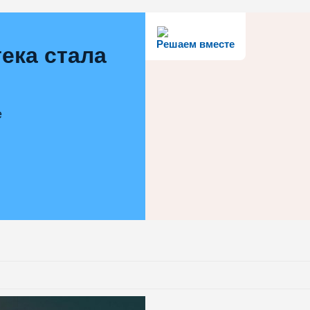
Решаем вместе
ека стала
е