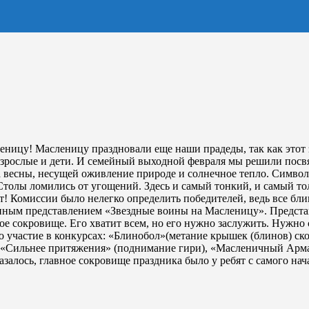
леницу! Масленицу праздновали еще наши прадеды, так как этот
взрослые и дети. И семейный выходной февраля мы решили посвя
а весны, несущей оживление природе и солнечное тепло. Символо
олы ломились от угощений. Здесь и самый тонкий, и самый тол
т! Комиссии было нелегко определить победителей, ведь все б
нным представлением «Звездные воины на Масленицу». Представ
ное сокровище. Его хватит всем, но его нужно заслужить. Нужно с
о участие в конкурсах: «Блинобол»(метание крышек (блинов) ск
), «Сильнее притяжения» (поднимание гири), «Масленичный Армаг
залось, главное сокровище праздника было у ребят с самого нач