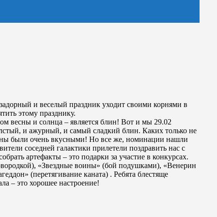
 задорный и веселый праздник уходит своими корнями в
тить этому празднику.
м весны и солнца – является блин! Вот и мы 29.02
стый, и ажурный, и самый сладкий блин. Каких только не
лины были очень вкусными! Но все же, номинации нашли
ители соседней галактики прилетели поздравить нас с
обрать артефакты – это подарки за участие в конкурсах.
овородкой), «Звездные воины» (бой подушками), «Венерин
еддон» (перетягивание каната) . Ребята блестяще
ала – это хорошее настроение!