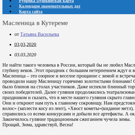
Рубрика Пушкинская карта
Календари знаменательных дат
Карта сайта
Масленица в Кутереме
от
Татьяна Васильева
03.03.2020
03.03.2020
Не найти такого человека в России, который бы не любил Мас
глубину веков. Этот праздник с большим нетерпением ждут и 
Масленица – это озорное и веселое прощание с зимой и встреч
проводили нашу Масленицу горячими золотистыми блинами! Ст
было блинов на столах участников. Даже испекли блинный тор
своих победителей. Далее гуляния продолжились театрализова
праздником и сказать, что в месте нашего гуляния скрыто глав
Они и откроют нам путь к главному сокровищу. Нам предстоял
волос» (заплести косу из лент), «Хвост кометы»(кидание метл
справились со всеми конкурсами и добыли все артефакты. А ока
Закончилось гуляние традиционным сжиганием чучела зимы.
Прощай, Зима, здравствуй, Весна!