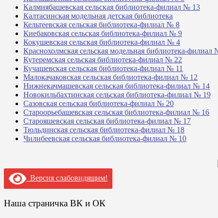
Калмиябашевская сельская библиотека-филиал № 13
Калтасинская модельная детская библиотека
Кельтеевская сельская библиотека-филиал № 8
Киебаковская сельская библиотека-филиал № 9
Кокушевская сельская библиотека-филиал № 4
Краснохолмская сельская модельная библиотека-филиал 
Кутеремская сельская библиотека-филиал № 22
Кучашевская сельская библиотека-филиал № 11
Малокачаковская сельская библиотека-филиал № 12
Нижнекачмашевская сельская библиотека-филиал № 14
Новокильбахтинская сельская библиотека-филиал № 19
Сазовская сельская библиотека-филиал № 20
Староорьебашевская сельская библиотека-филиал № 16
Старояшевская сельская библиотека-филиал № 17
Тюльдинская сельская библиотека-филиал № 18
Чилибеевская сельская библиотека-филиал № 10
Версия слабовидящим!
Наша страничка ВК и ОК