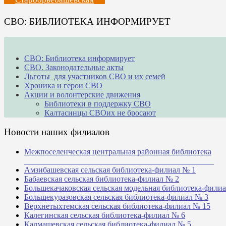
СВО: БИБЛИОТЕКА ИНФОРМИРУЕТ
СВО: Библиотека информирует
СВО. Законодательные акты
Льготы для участников СВО и их семей
Хроника и герои СВО
Акции и волонтерские движения
Библиотеки в поддержку СВО
Калтасинцы СВОих не бросают
Новости наших филиалов
Межпоселенческая центральная районная библиотека
_______________________________________________
Амзибашевская сельская библиотека-филиал № 1
Бабаевская сельская библиотека-филиал № 2
Большекачаковская сельская модельная библиотека-фили
Большекуразовская сельская библиотека-филиал № 3
Верхнетыхтемская сельская библиотека-филиал № 15
Калегинская сельская библиотека-филиал № 6
Калмашевская сельская библиотека-филиал № 5