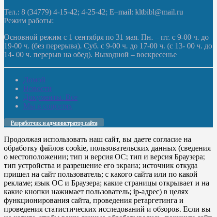
Тел.: 8 (34779) 4-15-42; 4-25-42; E–mail: kltbibl@mail.ru
Режим работы:
Основной режим с 1 сентября по 31 мая. Пн. – пт. с 9-00 ч. до
19-00 ч. (без перерыва). Суб. с 9-00 ч. до 17-00 ч. (с 13- 00 ч. до
14- 00 ч. перерыв на обед). Выходной – воскресенье
Домой
Новости
Документы. Все
Мы в соцсетях
Разработчик и администратор сайта
Продолжая использовать наш сайт, вы даете согласие на
обработку файлов cookie, пользовательских данных (сведения
о местоположении; тип и версия ОС; тип и версия Браузера;
тип устройства и разрешение его экрана; источник откуда
пришел на сайт пользователь; с какого сайта или по какой
рекламе; язык ОС и Браузера; какие страницы открывает и на
какие кнопки нажимает пользователь; ip-адрес) в целях
функционирования сайта, проведения ретаргетинга и
проведения статистических исследований и обзоров. Если вы