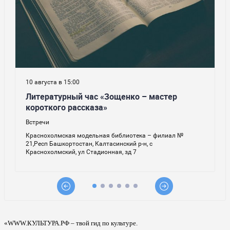
«WWW.КУЛЬТУРА.РФ – твой гид по культуре.