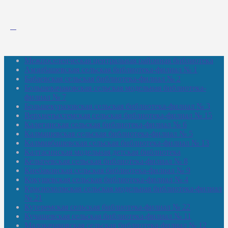
Межпоселенческая центральная районная библиотека
Амзибашевская сельская библиотека-филиал № 1
Бабаевская сельская библиотека-филиал № 2
Большекачаковская сельская модельная библиотека-
филиал № 7
Большекуразовская сельская библиотека-филиал № 3
Верхнетыхтемская сельская библиотека-филиал № 15
Калегинская сельская библиотека-филиал № 6
Калмашевская сельская библиотека-филиал № 5
Калмиябашевская сельская библиотека-филиал № 13
Калтасинская модельная детская библиотека
Кельтеевская сельская библиотека-филиал № 8
Киебаковская сельская библиотека-филиал № 9
Кокушевская сельская библиотека-филиал № 4
Краснохолмская сельская модельная библиотека-филиал
№ 21
Кутеремская сельская библиотека-филиал № 22
Кучашевская сельская библиотека-филиал № 11
Малокачаковская сельская библиотека-филиал № 12