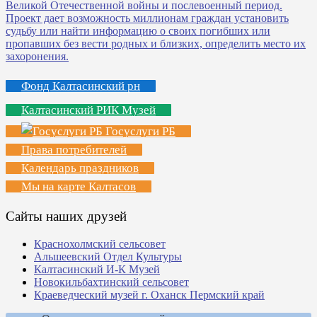
Фонд Калтасинский рн
Калтасинский РИК Музей
Госуслуги РБ
Права потребителей
Календарь праздников
Мы на карте Калтасов
Сайты наших друзей
Краснохолмский сельсовет
Альшеевский Отдел Культуры
Калтасинский И-К Музей
Новокильбахтинский сельсовет
Краеведческий музей г. Оханск Пермский край