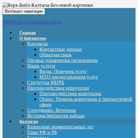
Вкл/выкл навигации
МЦРБ Калтасинский район
Главная
О библиотеке
Контакты
Контактные данные
Обратная связь
Органы управления организации
Наши услуги
Виды. Перечень услуг
МТО предоставления услуг
Структура МЦРБ
Противодействие коррупции
Противодействие коррупции
Опрос. Уровень коррупции в библиотечной
сфере
Сотрудники. Ветераны
История библиотек района
Коллегам
Календари знаменательных дат
Гимн РФ и РБ
Конкурсы