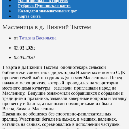
Наши филиалы в соцсетях
Рубрика Пушкинская карта
Календари знаменательных дат
Карта сайта
Масленица в д. Нижний Тыхтем
от
Татьяна Васильева
02.03.2020
02.03.2020
1 марта в д.Нижний Тыхтем библиотекарь сельской
библиотеки совместно с директором Нижнетыхтемского СДК
провели семейный праздник «Душа моя Масленица». Перед
началом мероприятия, который проводился на территории
местного дома культуры, зазывали приглашали народ на
Масленицу. Ведущие ознакомили собравшихся с обрядами и
традициями праздника, задавали каверзные вопросы и загадку
про весну и блины, а главными помощниками их были
Весна, Зима и Масленица.
Праздник не обошелся без спортивно-развлекательных
зрелищ. Участники бегали на лыжах, в мешках, валенках,
катались на санках, соревновались в исполнении частушек.