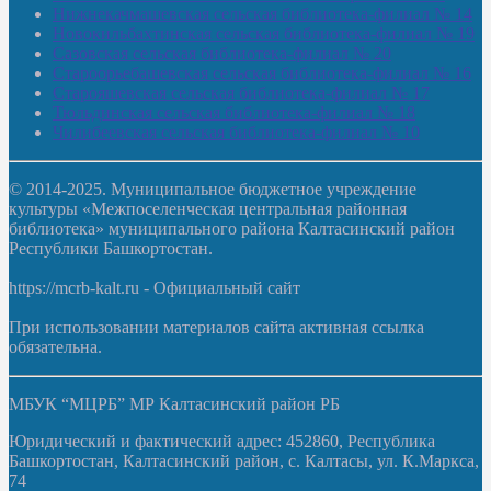
Нижнекачмашевская сельская библиотека-филиал № 14
Новокильбахтинская сельская библиотека-филиал № 19
Сазовская сельская библиотека-филиал № 20
Староорьебашевская сельская библиотека-филиал № 16
Старояшевская сельская библиотека-филиал № 17
Тюльдинская сельская библиотека-филиал № 18
Чилибеевская сельская библиотека-филиал № 10
© 2014-2025. Муниципальное бюджетное учреждение
культуры «Межпоселенческая центральная районная
библиотека» муниципального района Калтасинский район
Республики Башкортостан.
https://mcrb-kalt.ru - Официальный сайт
При использовании материалов сайта активная ссылка
обязательна.
МБУК “МЦРБ” МР Калтасинский район РБ
Юридический и фактический адрес: 452860, Республика
Башкортостан, Калтасинский район, с. Калтасы, ул. К.Маркса,
74