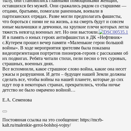
тылу, они становились главными помощниками женщин,
оставшихся без мужей. Они сражались рядом со старшими —
отцами, братьями, помогали раненным, воевали в
партизанских отрядах. Разве могли предполагать фашисты,
что бороться с ними не на жизнь, а на смерть будут и совсем
юные мальчишки и девчонки, на хрупкие плечи которых легла
тяжесть невзгод военных лет. Но они выстояли.
И в память о юных героях антифашистах в ДК «Нефтяник»
с.Кутерем прошел вечер памяти «Маленькие герои большой
войны». В ходе мероприятия зрителям была показана
видеопрезентация портретов пионеров-героев с рассказами об
их подвигах. Ребята читали стихи, пели песни о тех суровых,
страшных, военных днях.
Все вспомнили, какое страшное слово война, какие она несет
ужасы и разрушения. И дети – будущее нашей Земли должны
сделать все, чтобы войны на нашей планете, которые до сих
идут пор в некоторых странах, прекратились, чтобы ничье
детство не было омрачено войной…
Е.А. Семенова
Постоянная ссылка на это сообщение:
https://mcrb-
kalt.ru/malenkie-geroi-bolshoj-vojny/