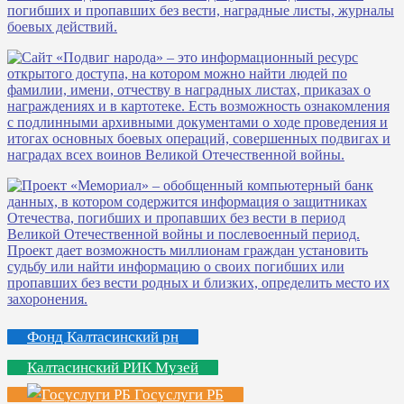
Фонд Калтасинский рн
Калтасинский РИК Музей
Госуслуги РБ