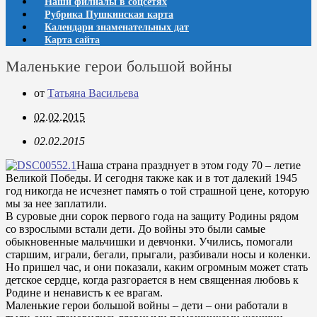
Наши филиалы в соцсетях
Рубрика Пушкинская карта
Календари знаменательных дат
Карта сайта
Маленькие герои большой войны
от
Татьяна Васильева
02.02.2015
02.02.2015
Наша страна празднует в этом году 70 – летие
Великой Победы. И сегодня также как и в тот далекий 1945
год никогда не исчезнет память о той страшной цене, которую
мы за нее заплатили.
В суровые дни сорок первого года на защиту Родины рядом
со взрослыми встали дети. До войны это были самые
обыкновенные мальчишки и девчонки. Учились, помогали
старшим, играли, бегали, прыгали, разбивали носы и коленки.
Но пришел час, и они показали, каким огромным может стать
детское сердце, когда разгорается в нем священная любовь к
Родине и ненависть к ее врагам.
Маленькие герои большой войны – дети – они работали в