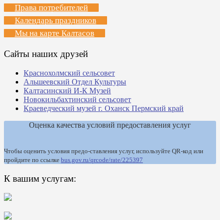
Права потребителей
Календарь праздников
Мы на карте Калтасов
Сайты наших друзей
Краснохолмский сельсовет
Альшеевский Отдел Культуры
Калтасинский И-К Музей
Новокильбахтинский сельсовет
Краеведческий музей г. Оханск Пермский край
Оценка качества условий предоставления услуг
Чтобы оценить условия предо-ставления услуг, используйте QR-код или
пройдите по ссылке
bus.gov.ru/qrcode/rate/225397
К вашим услугам: