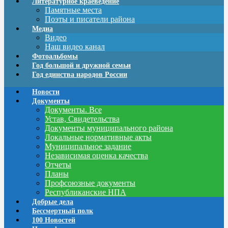
Литературное краеведение
Памятные места
Поэты и писатели района
Медиа
Видео
Наш видео канал
Фотоальбомы
Год большой и дружной семьи
Год единства народов России
Новости
Документы
Документы. Все
Устав, Свидетельства
Документы муниципального района
Локальные нормативные акты
Муниципальное задание
Независимая оценка качества
Отчеты
Планы
Профсоюзные документы
Республиканские НПА
Добрые дела
Бессмертный полк
100 Новостей