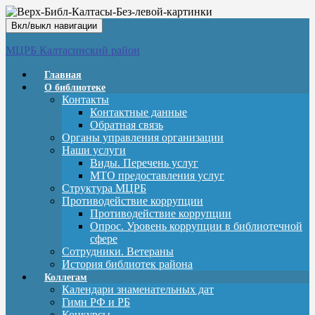
Вкл/выкл навигации
МЦРБ Калтасинский район
Главная
О библиотеке
Контакты
Контактные данные
Обратная связь
Органы управления организации
Наши услуги
Виды. Перечень услуг
МТО предоставления услуг
Структура МЦРБ
Противодействие коррупции
Противодействие коррупции
Опрос. Уровень коррупции в библиотечной
сфере
Сотрудники. Ветераны
История библиотек района
Коллегам
Календари знаменательных дат
Гимн РФ и РБ
Конкурсы