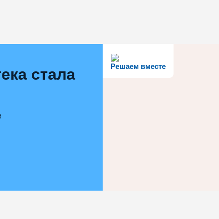
Решаем вместе
ека стала
е