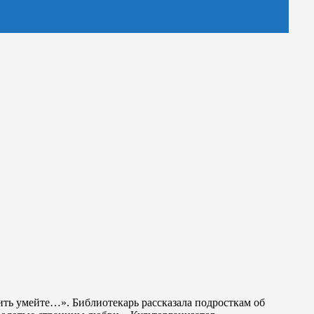
ть умейте…». Библиотекарь рассказала подросткам об