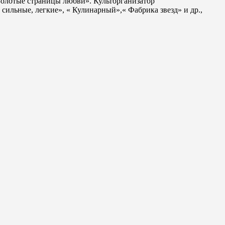
Золотые страницы любви». Культорганизатор
ильные, легкие», « Кулинарный»,« Фабрика звезд» и др.,