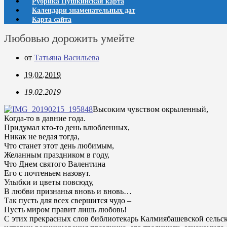
Рубрика Пушкинская карта
Календари знаменательных дат
Карта сайта
Любовью дорожить умейте
от
Татьяна Васильева
19.02.2019
19.02.2019
Высоким чувством окрыленный,
Когда-то в давние года.
Придумал кто-то день влюбленных,
Никак не ведая тогда,
Что станет этот день любимым,
Желанным праздником в году,
Что Днем святого Валентина
Его с почтеньем назовут.
Улыбки и цветы повсюду,
В любви признанья вновь и вновь…
Так пусть для всех свершится чудо –
Пусть миром правит лишь любовь!
С этих прекрасных слов библиотекарь Калмиябашевской сельс