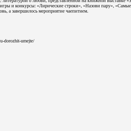
 с литературой о любви, представленной на книжной выставке «
гры и конкурсы: «Лирические строки», «Назови пару», «Самые с
вь, а завершилось мероприятие чаепитием.
yu-dorozhit-umejte/