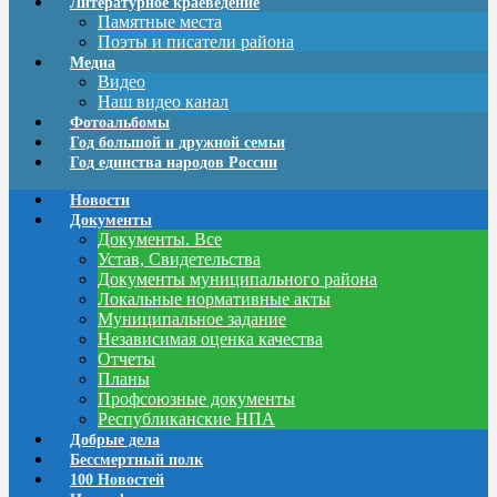
Литературное краеведение
Памятные места
Поэты и писатели района
Медиа
Видео
Наш видео канал
Фотоальбомы
Год большой и дружной семьи
Год единства народов России
Новости
Документы
Документы. Все
Устав, Свидетельства
Документы муниципального района
Локальные нормативные акты
Муниципальное задание
Независимая оценка качества
Отчеты
Планы
Профсоюзные документы
Республиканские НПА
Добрые дела
Бессмертный полк
100 Новостей