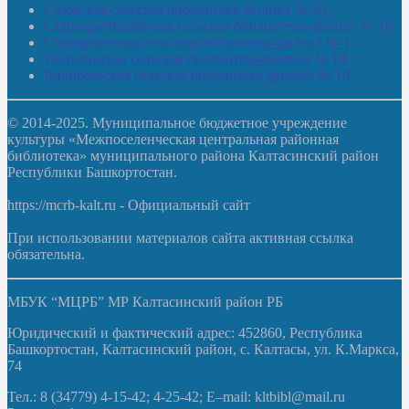
Сазовская сельская библиотека-филиал № 20
Староорьебашевская сельская библиотека-филиал № 16
Старояшевская сельская библиотека-филиал № 17
Тюльдинская сельская библиотека-филиал № 18
Чилибеевская сельская библиотека-филиал № 10
© 2014-2025. Муниципальное бюджетное учреждение
культуры «Межпоселенческая центральная районная
библиотека» муниципального района Калтасинский район
Республики Башкортостан.
https://mcrb-kalt.ru - Официальный сайт
При использовании материалов сайта активная ссылка
обязательна.
МБУК “МЦРБ” МР Калтасинский район РБ
Юридический и фактический адрес: 452860, Республика
Башкортостан, Калтасинский район, с. Калтасы, ул. К.Маркса,
74
Тел.: 8 (34779) 4-15-42; 4-25-42; E–mail: kltbibl@mail.ru