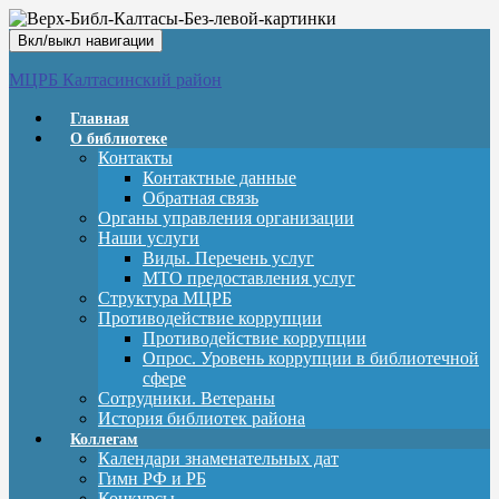
Вкл/выкл навигации
МЦРБ Калтасинский район
Главная
О библиотеке
Контакты
Контактные данные
Обратная связь
Органы управления организации
Наши услуги
Виды. Перечень услуг
МТО предоставления услуг
Структура МЦРБ
Противодействие коррупции
Противодействие коррупции
Опрос. Уровень коррупции в библиотечной
сфере
Сотрудники. Ветераны
История библиотек района
Коллегам
Календари знаменательных дат
Гимн РФ и РБ
Конкурсы