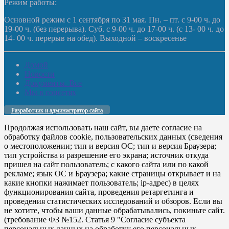
Режим работы:
Основной режим с 1 сентября по 31 мая. Пн. – пт. с 9-00 ч. до
19-00 ч. (без перерыва). Суб. с 9-00 ч. до 17-00 ч. (с 13- 00 ч. до
14- 00 ч. перерыв на обед). Выходной – воскресенье
Домой
Новости
Документы. Все
Мы в соцсетях
Разработчик и администратор сайта
Продолжая использовать наш сайт, вы даете согласие на
обработку файлов cookie, пользовательских данных (сведения
о местоположении; тип и версия ОС; тип и версия Браузера;
тип устройства и разрешение его экрана; источник откуда
пришел на сайт пользователь; с какого сайта или по какой
рекламе; язык ОС и Браузера; какие страницы открывает и на
какие кнопки нажимает пользователь; ip-адрес) в целях
функционирования сайта, проведения ретаргетинга и
проведения статистических исследований и обзоров. Если вы
не хотите, чтобы ваши данные обрабатывались, покиньте сайт.
(требование ФЗ №152. Статья 9 "Согласие субъекта
персональных данных на обработку его персональных