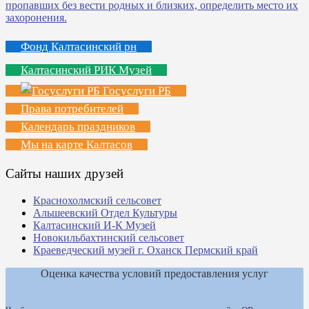
Фонд Калтасинский рн
Калтасинский РИК Музей
Госуслуги РБ
Права потребителей
Календарь праздников
Мы на карте Калтасов
Сайты наших друзей
Краснохолмский сельсовет
Альшеевский Отдел Культуры
Калтасинский И-К Музей
Новокильбахтинский сельсовет
Краеведческий музей г. Оханск Пермский край
Оценка качества условий предоставления услуг