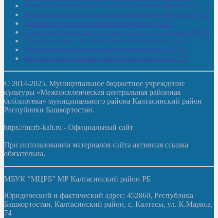
Нижнекачмашевская сельская библиотека-филиал № 14
Новокильбахтинская сельская библиотека-филиал № 19
Сазовская сельская библиотека-филиал № 20
Староорьебашевская сельская библиотека-филиал № 16
Старояшевская сельская библиотека-филиал № 17
Тюльдинская сельская библиотека-филиал № 18
Чилибеевская сельская библиотека-филиал № 10
© 2014-2025. Муниципальное бюджетное учреждение
культуры «Межпоселенческая центральная районная
библиотека» муниципального района Калтасинский район
Республики Башкортостан.
https://mcrb-kalt.ru - Официальный сайт
При использовании материалов сайта активная ссылка
обязательна.
МБУК “МЦРБ” МР Калтасинский район РБ
Юридический и фактический адрес: 452860, Республика
Башкортостан, Калтасинский район, с. Калтасы, ул. К.Маркса,
74