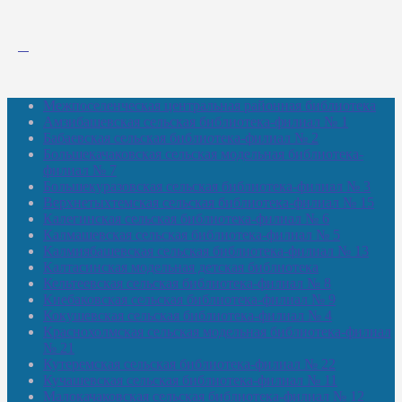
Межпоселенческая центральная районная библиотека
Амзибашевская сельская библиотека-филиал № 1
Бабаевская сельская библиотека-филиал № 2
Большекачаковская сельская модельная библиотека-
филиал № 7
Большекуразовская сельская библиотека-филиал № 3
Верхнетыхтемская сельская библиотека-филиал № 15
Калегинская сельская библиотека-филиал № 6
Калмашевская сельская библиотека-филиал № 5
Калмиябашевская сельская библиотека-филиал № 13
Калтасинская модельная детская библиотека
Кельтеевская сельская библиотека-филиал № 8
Киебаковская сельская библиотека-филиал № 9
Кокушевская сельская библиотека-филиал № 4
Краснохолмская сельская модельная библиотека-филиал
№ 21
Кутеремская сельская библиотека-филиал № 22
Кучашевская сельская библиотека-филиал № 11
Малокачаковская сельская библиотека-филиал № 12