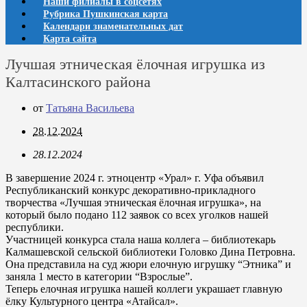
Наши филиалы в соцсетях
Рубрика Пушкинская карта
Календари знаменательных дат
Карта сайта
Лучшая этническая ёлочная игрушка из
Калтасинского района
от
Татьяна Васильева
28.12.2024
28.12.2024
В завершение 2024 г. этноцентр «Урал» г. Уфа объявил
Республиканский конкурс декоративно-прикладного
творчества «Лучшая этническая ёлочная игрушка», на
который было подано 112 заявок со всех уголков нашей
республики.
Участницей конкурса стала наша коллега – библиотекарь
Калмашевской сельской библиотеки Головко Дина Петровна.
Она представила на суд жюри елочную игрушку “Этника” и
заняла 1 место в категории “Взрослые”.
Теперь елочная игрушка нашей коллеги украшает главную
ёлку Культурного центра «Атайсал».