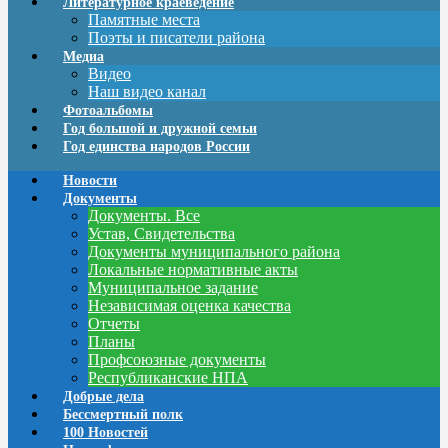
Литературное краеведение
Памятные места
Поэты и писатели района
Медиа
Видео
Наш видео канал
Фотоальбомы
Год большой и дружной семьи
Год единства народов России
Новости
Документы
Документы. Все
Устав, Свидетельства
Документы муниципального района
Локальные нормативные акты
Муниципальное задание
Независимая оценка качества
Отчеты
Планы
Профсоюзные документы
Республиканские НПА
Добрые дела
Бессмертный полк
100 Новостей