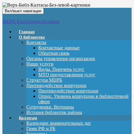
Вкл/выкл навигации
МЦРБ Калтасинский район
Главная
О библиотеке
Контакты
Контактные данные
Обратная связь
Органы управления организации
Наши услуги
Виды. Перечень услуг
МТО предоставления услуг
Структура МЦРБ
Противодействие коррупции
Противодействие коррупции
Опрос. Уровень коррупции в библиотечной
сфере
Сотрудники. Ветераны
История библиотек района
Коллегам
Календари знаменательных дат
Гимн РФ и РБ
Конкурсы