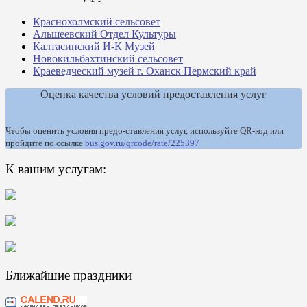
Краснохолмский сельсовет
Альшеевский Отдел Культуры
Калтасинский И-К Музей
Новокильбахтинский сельсовет
Краеведческий музей г. Оханск Пермский край
Оценка качества условий предоставления услуг
Чтобы оценить условия предо-ставления услуг, используйте QR-код или
пройдите по ссылке
bus.gov.ru/qrcode/rate/225397
К вашим услугам:
Ближайшие праздники