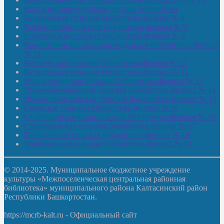
Калтасинская модельная детская библиотека
Кельтеевская сельская библиотека-филиал № 8
Киебаковская сельская библиотека-филиал № 9
Кокушевская сельская библиотека-филиал № 4
Краснохолмская сельская модельная библиотека-филиал
№ 21
Кутеремская сельская библиотека-филиал № 22
Кучашевская сельская библиотека-филиал № 11
Малокачаковская сельская библиотека-филиал № 12
Нижнекачмашевская сельская библиотека-филиал № 14
Новокильбахтинская сельская библиотека-филиал № 19
Сазовская сельская библиотека-филиал № 20
Староорьебашевская сельская библиотека-филиал № 16
Старояшевская сельская библиотека-филиал № 17
Тюльдинская сельская библиотека-филиал № 18
Чилибеевская сельская библиотека-филиал № 10
© 2014-2025. Муниципальное бюджетное учреждение
культуры «Межпоселенческая центральная районная
библиотека» муниципального района Калтасинский район
Республики Башкортостан.
https://mcrb-kalt.ru - Официальный сайт