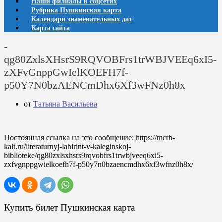
Наши филиалы в соцсетях
Рубрика Пушкинская карта
Календари знаменательных дат
Карта сайта
-
qg80ZxlsXHsrS9RQVOBFrs1trWBJVEEq6xI5-
zXFvGnppGwIelKOEFH7f-
p50Y7N0bzAENCmDhx6Xf3wFNz0h8x
от
Татьяна Васильева
Постоянная ссылка на это сообщение:
https://mcrb-
kalt.ru/literaturnyj-labirint-v-kaleginskoj-
biblioteke/qg80zxlsxhsrs9rqvobfrs1trwbjveeq6xi5-
zxfvgnppgwielkoefh7f-p50y7n0bzaencmdhx6xf3wfnz0h8x/
Купить билет Пушкинская карта