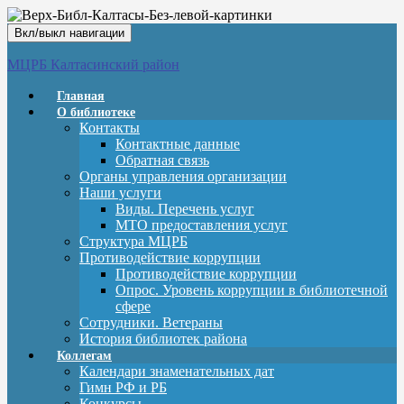
Вкл/выкл навигации
МЦРБ Калтасинский район
Главная
О библиотеке
Контакты
Контактные данные
Обратная связь
Органы управления организации
Наши услуги
Виды. Перечень услуг
МТО предоставления услуг
Структура МЦРБ
Противодействие коррупции
Противодействие коррупции
Опрос. Уровень коррупции в библиотечной
сфере
Сотрудники. Ветераны
История библиотек района
Коллегам
Календари знаменательных дат
Гимн РФ и РБ
Конкурсы