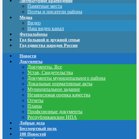
Литературное краеведение
Памятные места
Поэты и писатели района
Медиа
Видео
Наш видео канал
Фотоальбомы
Год большой и дружной семьи
Год единства народов России
Новости
Документы
Документы. Все
Устав, Свидетельства
Документы муниципального района
Локальные нормативные акты
Муниципальное задание
Независимая оценка качества
Отчеты
Планы
Профсоюзные документы
Республиканские НПА
Добрые дела
Бессмертный полк
100 Новостей