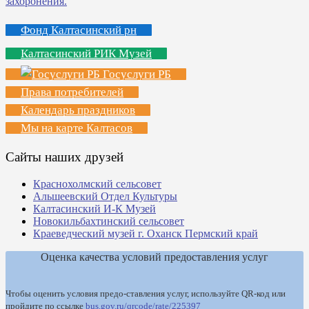
Фонд Калтасинский рн
Калтасинский РИК Музей
Госуслуги РБ
Права потребителей
Календарь праздников
Мы на карте Калтасов
Сайты наших друзей
Краснохолмский сельсовет
Альшеевский Отдел Культуры
Калтасинский И-К Музей
Новокильбахтинский сельсовет
Краеведческий музей г. Оханск Пермский край
Оценка качества условий предоставления услуг
Чтобы оценить условия предо-ставления услуг, используйте QR-код или
пройдите по ссылке
bus.gov.ru/qrcode/rate/225397