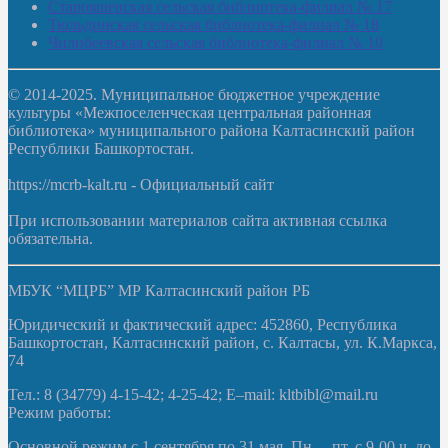
Старояшевская сельская библиотека-филиал № 17
Тюльдинская сельская библиотека-филиал № 18
Чилибеевская сельская библиотека-филиал № 10
© 2014-2025. Муниципальное бюджетное учреждение
культуры «Межпоселенческая центральная районная
библиотека» муниципального района Калтасинский район
Республики Башкортостан.
https://mcrb-kalt.ru - Официальный сайт
При использовании материалов сайта активная ссылка
обязательна.
МБУК “МЦРБ” МР Калтасинский район РБ
Юридический и фактический адрес: 452860, Республика
Башкортостан, Калтасинский район, с. Калтасы, ул. К.Маркса,
74
Тел.: 8 (34779) 4-15-42; 4-25-42; E–mail: kltbibl@mail.ru
Режим работы:
Основной режим с 1 сентября по 31 мая. Пн. – пт. с 9-00 ч. до