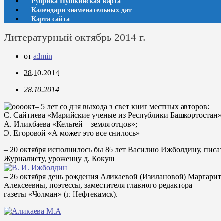
Рубрика Пушкинская карта
Календари знаменательных дат
Карта сайта
Литературный октябрь 2014 г.
от
admin
28.10.2014
28.10.2014
– 5 лет со дня выхода в свет книг местных авторов:
С. Сайтиева «Марийские ученые из Республики Башкортостан»
А. Иликбаева «Кельтей – земля отцов»;
Э. Егоровой «А может это все снилось»
– 20 октября исполнилось бы 86 лет Василию Ижболдину, писа
Журналисту, уроженцу д. Кокуш
– 26 октября день рождения Аликаевой (Изилановой) Маргари
Алексеевны, поэтессы, заместителя главного редактора
газеты «Чолман» (г. Нефтекамск).