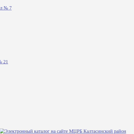
ал № 7
№ 21