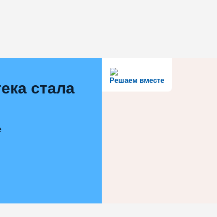
Решаем вместе
ека стала
е