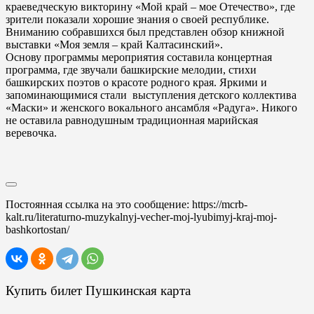
краеведческую викторину «Мой край – мое Отечество», где
зрители показали хорошие знания о своей республике.
Вниманию собравшихся был представлен обзор книжной
выставки «Моя земля – край Калтасинский».
Основу программы мероприятия составила концертная
программа, где звучали башкирские мелодии, стихи
башкирских поэтов о красоте родного края. Яркими и
запоминающимися стали выступления детского коллектива
«Маски» и женского вокального ансамбля «Радуга». Никого
не оставила равнодушным традиционная марийская
веревочка.
Постоянная ссылка на это сообщение:
https://mcrb-
kalt.ru/literaturno-muzykalnyj-vecher-moj-lyubimyj-kraj-moj-
bashkortostan/
Купить билет Пушкинская карта