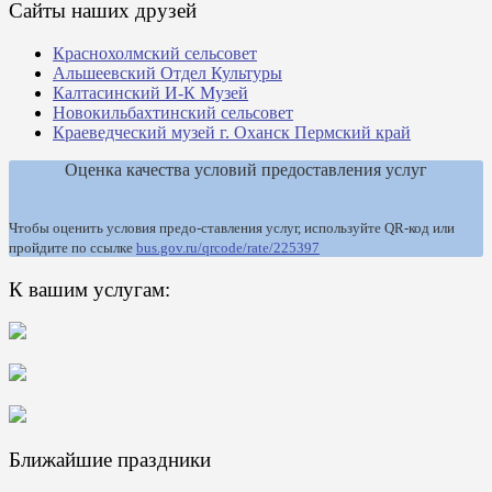
Сайты наших друзей
Краснохолмский сельсовет
Альшеевский Отдел Культуры
Калтасинский И-К Музей
Новокильбахтинский сельсовет
Краеведческий музей г. Оханск Пермский край
Оценка качества условий предоставления услуг
Чтобы оценить условия предо-ставления услуг, используйте QR-код или
пройдите по ссылке
bus.gov.ru/qrcode/rate/225397
К вашим услугам:
Ближайшие праздники