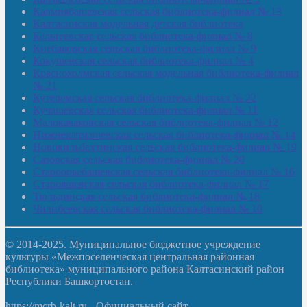
Калмиябашевская сельская библиотека-филиал № 13
Калтасинская модельная детская библиотека
Кельтеевская сельская библиотека-филиал № 8
Киебаковская сельская библиотека-филиал № 9
Кокушевская сельская библиотека-филиал № 4
Краснохолмская сельская модельная библиотека-филиал
№ 21
Кутеремская сельская библиотека-филиал № 22
Кучашевская сельская библиотека-филиал № 11
Малокачаковская сельская библиотека-филиал № 12
Нижнекачмашевская сельская библиотека-филиал № 14
Новокильбахтинская сельская библиотека-филиал № 19
Сазовская сельская библиотека-филиал № 20
Староорьебашевская сельская библиотека-филиал № 16
Старояшевская сельская библиотека-филиал № 17
Тюльдинская сельская библиотека-филиал № 18
Чилибеевская сельская библиотека-филиал № 10
© 2014-2025. Муниципальное бюджетное учреждение
культуры «Межпоселенческая центральная районная
библиотека» муниципального района Калтасинский район
Республики Башкортостан.
https://mcrb-kalt.ru - Официальный сайт