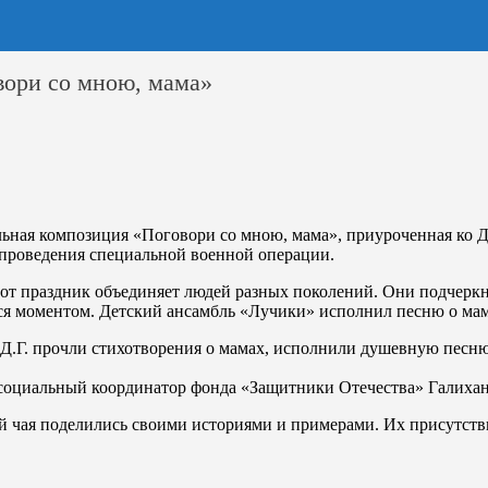
вори со мною, мама»
льная композиция «Поговори со мною
,
мама», приуроченная ко 
 проведения специальной военной операции.
этот праздник объединяет людей разных поколений. Они подчерк
ся моментом. Детский ансамбль «Лучики» исполнил песню о ма
.Г. прочли стихотворения о мамах, исполнили душевную песню 
социальный координатор фонда «Защитники Отечества» Галихан
й чая поделились своими историями и примерами. Их присутств