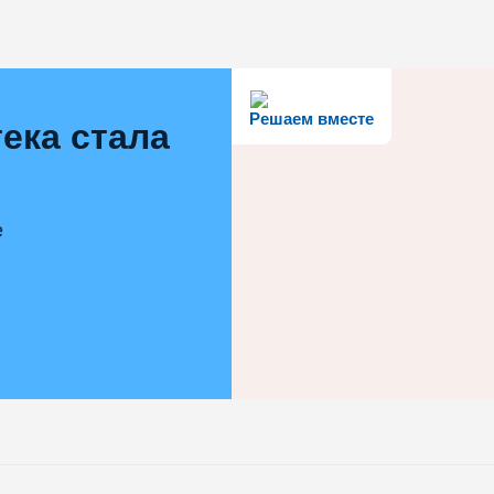
Решаем вместе
ека стала
е