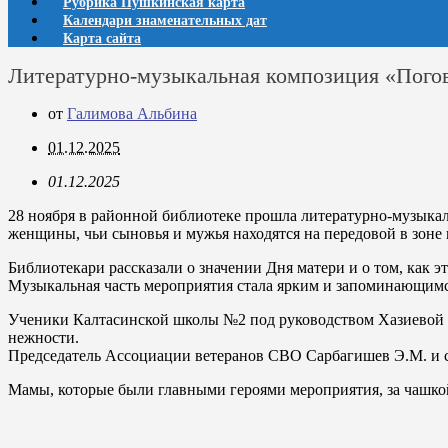
Рубрика Пушкинская карта
Календари знаменательных дат
Карта сайта
Литературно-музыкальная композиция «Пого
от
Галимова Альбина
01.12.2025
01.12.2025
28 ноября в районной библиотеке прошла литературно-музыка
женщины, чьи сыновья и мужья находятся на передовой в зоне
Библиотекари рассказали о значении Дня матери и о том, как 
Музыкальная часть мероприятия стала ярким и запоминающим
Ученики Калтасинской школы №2 под руководством Хазиевой Д
нежности.
Председатель Ассоциации ветеранов СВО Сарбагишев Э.М. и 
Мамы, которые были главными героями мероприятия
,
за чашко