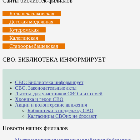
Сайты библиотек-филиалов
Большекачаковская
Детская модельная
Кутеремская
Калегинская
Староорьебашевская
СВО: БИБЛИОТЕКА ИНФОРМИРУЕТ
СВО: Библиотека информирует
СВО. Законодательные акты
Льготы для участников СВО и их семей
Хроника и герои СВО
Акции и волонтерские движения
Библиотеки в поддержку СВО
Калтасинцы СВОих не бросают
Новости наших филиалов