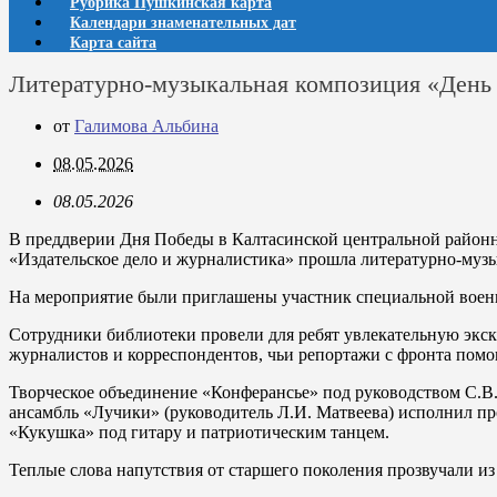
Рубрика Пушкинская карта
Календари знаменательных дат
Карта сайта
Литературно-музыкальная композиция «День
от
Галимова Альбина
08.05.2026
08.05.2026
В преддверии Дня Победы в Калтасинской центральной районн
«Издательское дело и журналистика» прошла литературно-муз
На мероприятие были приглашены участник специальной воен
Сотрудники библиотеки провели для ребят увлекательную экс
журналистов и корреспондентов, чьи репортажи с фронта помог
Творческое объединение «Конферансье» под руководством С.В.
ансамбль «Лучики» (руководитель Л.И. Матвеева) исполнил п
«Кукушка» под гитару и патриотическим танцем.
Теплые слова напутствия от старшего поколения прозвучали из