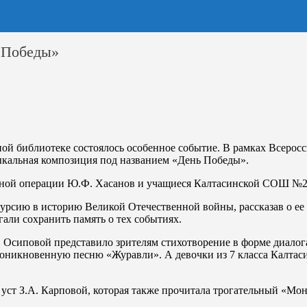
 Победы»
ой библиотеке состоялось особенное событие. В рамках Всерос
ыкальная композиция под названием «День Победы».
ной операции Ю.Ф. Хасанов и учащиеся Калтасинской СОШ №2 п
курсию в историю Великой Отечественной войны, рассказав о е
али сохранить память о тех событиях.
 Осиповой представило зрителям стихотворение в форме диалог
роникновенную песню «Журавли». А девочки из 7 класса Калта
 уст З.А. Карповой, которая также прочитала трогательный «Мон