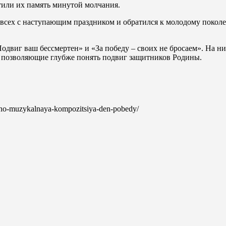
тили их память минутой молчания.
 всех с наступающим праздником и обратился к молодому поко
двиг ваш бессмертен» и «За победу – своих не бросаем». На н
, позволяющие глубже понять подвиг защитников Родины.
aturno-muzykalnaya-kompozitsiya-den-pobedy/