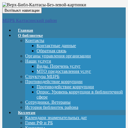
Вкл/выкл навигации
МЦРБ Калтасинский район
Главная
О библиотеке
Контакты
Контактные данные
Обратная связь
Органы управления организации
Наши услуги
Виды. Перечень услуг
МТО предоставления услуг
Структура МЦРБ
Противодействие коррупции
Противодействие коррупции
Опрос. Уровень коррупции в библиотечной
сфере
Сотрудники. Ветераны
История библиотек района
Коллегам
Календари знаменательных дат
Гимн РФ и РБ
Конкурсы