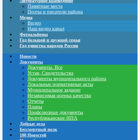
Литературное краеведение
Памятные места
Поэты и писатели района
Медиа
Видео
Наш видео канал
Фотоальбомы
Год большой и дружной семьи
Год единства народов России
Новости
Документы
Документы. Все
Устав, Свидетельства
Документы муниципального района
Локальные нормативные акты
Муниципальное задание
Независимая оценка качества
Отчеты
Планы
Профсоюзные документы
Республиканские НПА
Добрые дела
Бессмертный полк
100 Новостей