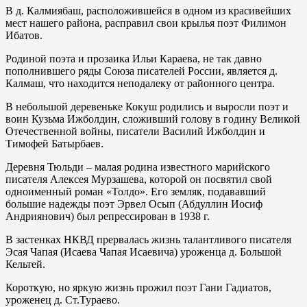
В д. Калмиябаш, расположившейся в одном из красивейших
мест нашего района, расправил свои крылья поэт Филимон
Ибатов.
Родиной поэта и прозаика Ильи Караева, не так давно
пополнившего ряды Союза писателей России, является д.
Калмаш, что находится неподалеку от районного центра.
В небольшой деревеньке Кокуш родились и выросли поэт и
воин Кузьма Ижболдин, сложивший голову в годину Великой
Отечественной войны, писатели Василий Ижболдин и
Тимофей Батырбаев.
Деревня Тюльди – малая родина известного марийского
писателя Алексея Мурзашева, которой он посвятил свой
одноименный роман «Толдо». Его земляк, подававший
большие надежды поэт Эрвел Осып (Абдуллин Иосиф
Андриянович) был репрессирован в 1938 г.
В застенках НКВД прервалась жизнь талантливого писателя
Эсая Чапая (Исаева Чапая Исаевича) уроженца д. Большой
Кельтей.
Короткую, но яркую жизнь прожил поэт Гани Гадиатов,
уроженец д. Ст.Тураево.