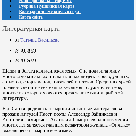
Наши филиалы в соцсетях
Рубрика Пушкинская карта
Календари знаменательных дат
Карта сайта
Литературная карта
от
Татьяна Васильева
24.01.2021
24.01.2021
Щедра и богата калтасинская земля. Она подарила миру
много замечательных и талантливых людей: героев, ученых,
артистов, спортсменов, писателей и поэтов. Среди них яркой
плеядой светят имена наших земляков –служителей пера,
многие из которых являются представителями марийской
литературы.
В д. Сазово родились и выросли истинные мастера слова –
прозаик Аптулай Пасет, поэты Александр Зайникаев и
Анатолий Тимиркаев. Анатолий Тимиркаев на протяжении
многих лет является главным редактором журнала «Ончыко»,
выходящего на марийском языке.