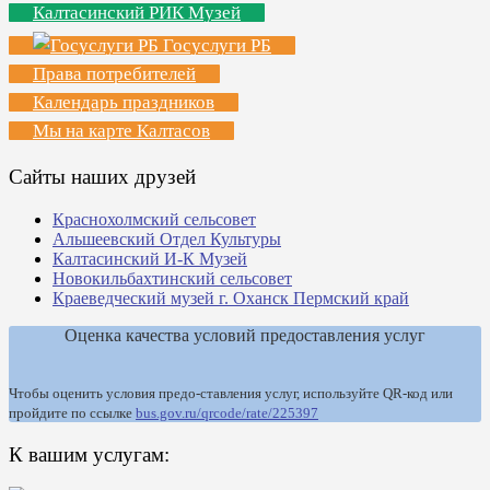
Калтасинский РИК Музей
Госуслуги РБ
Права потребителей
Календарь праздников
Мы на карте Калтасов
Сайты наших друзей
Краснохолмский сельсовет
Альшеевский Отдел Культуры
Калтасинский И-К Музей
Новокильбахтинский сельсовет
Краеведческий музей г. Оханск Пермский край
Оценка качества условий предоставления услуг
Чтобы оценить условия предо-ставления услуг, используйте QR-код или
пройдите по ссылке
bus.gov.ru/qrcode/rate/225397
К вашим услугам: