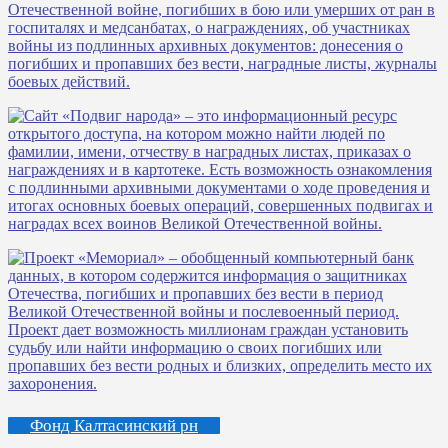
Фонд Калтасинский рн