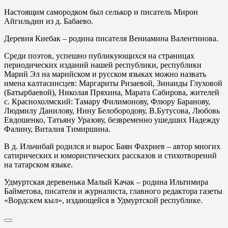
Настоящим самородком был селькор и писатель Мирон
Айгильдин из д. Бабаево.
Деревня Киебак – родина писателя Вениамина Валентинова.
Среди поэтов, успешно публикующихся на страницах
периодических изданий нашей республики, республики
Марий Эл на марийском и русском языках можно назвать
имена калтасинсцев: Маргариты Ризаевой, Зинаиды Глуховой
(Батырбаевой), Николая Пряхина, Марата Сабирова, жителей
с. Краснохолмский: Тамару Филимонову, Флюру Баранову,
Людмилу Данилову, Нину Белобородову, В.Бутусова, Любовь
Евдошенко, Татьяну Уразову, безвременно ушедших Надежду
Фалину, Виталия Тимиршина.
В д. Ильчибай родился и вырос Баян Фахриев – автор многих
сатирических и юмористических рассказов и стихотворений
на татарском языке.
Удмуртская деревенька Малый Качак – родина Ильтимира
Байметова, писателя и журналиста, главного редактора газеты
«Вордскем кыл», издающейся в Удмуртской республике.