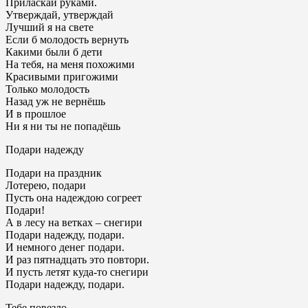
Приласкай руками.
Утверждай, утверждай
Лучший я на свете
Если б молодость вернуть
Какими были б дети
На тебя, на меня похожими
Красивыми пригожими
Только молодость
Назад уж не вернёшь
И в прошлое
Ни я ни ты не попадёшь
Подари надежду
Подари на праздник
Лотерею, подари
Пусть она надеждою согреет
Подари!
А в лесу на ветках – снегири
Подари надежду, подари.
И немного денег подари.
И раз пятнадцать это повтори.
И пусть летят куда-то снегири
Подари надежду, подари.
Тебе повезло