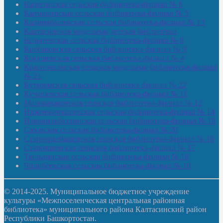
Калегинская сельская библиотека-филиал № 6
Калмашевская сельская библиотека-филиал № 5
Калмиябашевская сельская библиотека-филиал № 13
Калтасинская модельная детская библиотека
Кельтеевская сельская библиотека-филиал № 8
Киебаковская сельская библиотека-филиал № 9
Кокушевская сельская библиотека-филиал № 4
Краснохолмская сельская модельная библиотека-филиал
№ 21
Кутеремская сельская библиотека-филиал № 22
Кучашевская сельская библиотека-филиал № 11
Малокачаковская сельская библиотека-филиал № 12
Нижнекачмашевская сельская библиотека-филиал № 14
Новокильбахтинская сельская библиотека-филиал № 19
Сазовская сельская библиотека-филиал № 20
Староорьебашевская сельская библиотека-филиал № 16
Старояшевская сельская библиотека-филиал № 17
Тюльдинская сельская библиотека-филиал № 18
Чилибеевская сельская библиотека-филиал № 10
© 2014-2025. Муниципальное бюджетное учреждение
культуры «Межпоселенческая центральная районная
библиотека» муниципального района Калтасинский район
Республики Башкортостан.