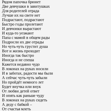
Рядом папочка брюнет
Две девчушки в завитушках
Для родителей отрада
Лучше их на свете нет
Подрастают, подрастают
Быстро годы пролетают
И девчонки вырастают
И куда-то уезжают
Папа с мамой в общем рады
Подросли их две отрады
Но чуть-чуть грустит душа
Вот и жизнь проходит
Иногда так быстро
Иногда и не спеша
Кажется недавно чудо
В локонах на руках носили
И в заботах, радости мы были
А сейчас чуть-чуть забыли
Но пройдёт немного лет
Будет внучка или внук
От любви детей ответ
И опять как раньше чуду
В локонах на руках сидеть
А деду с бабкой –
От счастья млеть