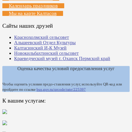
Календарь праздников
Мы на карте Калтасов
Сайты наших друзей
Краснохолмский сельсовет
Альшеевский Отдел Культуры
Калтасинский И-К Музей
Новокильбахтинский сельсовет
Краеведческий музей г. Оханск Пермский край
Оценка качества условий предоставления услуг
Чтобы оценить условия предо-ставления услуг, используйте QR-код или
пройдите по ссылке
bus.gov.ru/qrcode/rate/225397
К вашим услугам: