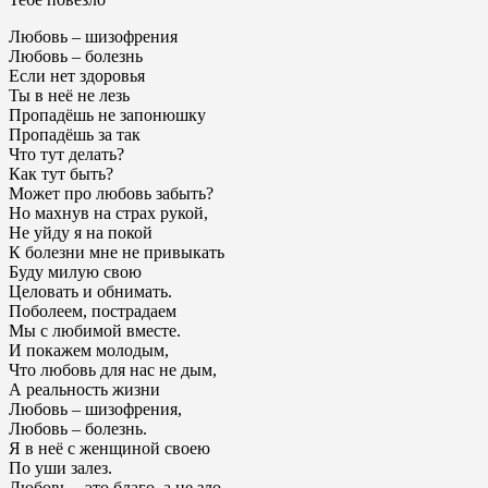
Любовь – шизофрения
Любовь – болезнь
Если нет здоровья
Ты в неё не лезь
Пропадёшь не запонюшку
Пропадёшь за так
Что тут делать?
Как тут быть?
Может про любовь забыть?
Но махнув на страх рукой,
Не уйду я на покой
К болезни мне не привыкать
Буду милую свою
Целовать и обнимать.
Поболеем, пострадаем
Мы с любимой вместе.
И покажем молодым,
Что любовь для нас не дым,
А реальность жизни
Любовь – шизофрения,
Любовь – болезнь.
Я в неё с женщиной своею
По уши залез.
Любовь – это благо, а не зло