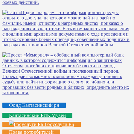
Фонд Калтасинский рн
Калтасинский РИК Музей
Госуслуги РБ
Права потребителей