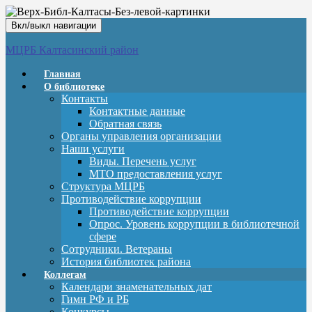
Вкл/выкл навигации
МЦРБ Калтасинский район
Главная
О библиотеке
Контакты
Контактные данные
Обратная связь
Органы управления организации
Наши услуги
Виды. Перечень услуг
МТО предоставления услуг
Структура МЦРБ
Противодействие коррупции
Противодействие коррупции
Опрос. Уровень коррупции в библиотечной
сфере
Сотрудники. Ветераны
История библиотек района
Коллегам
Календари знаменательных дат
Гимн РФ и РБ
Конкурсы