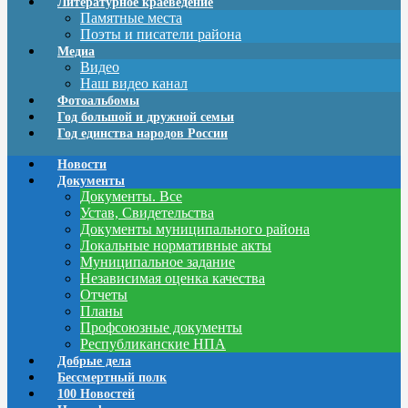
Литературное краеведение
Памятные места
Поэты и писатели района
Медиа
Видео
Наш видео канал
Фотоальбомы
Год большой и дружной семьи
Год единства народов России
Новости
Документы
Документы. Все
Устав, Свидетельства
Документы муниципального района
Локальные нормативные акты
Муниципальное задание
Независимая оценка качества
Отчеты
Планы
Профсоюзные документы
Республиканские НПА
Добрые дела
Бессмертный полк
100 Новостей