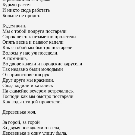
Бурьян растет
И никто сюда работать
Больше не придет.
Будем жить
Мы с тобой подруга постарели
Сорок лет так незаметно пролетели
Опять весна и падают капели
Как с тобой мы быстро постарели
Волосы у нас уж поседели.
А помнишь,
Во дворе качели и городские карусели
Так недавно были молодыми
От прикосновения рук
Друг друга мы краснели.
Сюда ходили и катались
На скамейке вечером встречались.
Господи как мы быстро постарели
Как годы птицей пролетели.
Деревенька моя.
За горой, за горой
За двумя посадками от села,
Деревенька в одну улицу была.