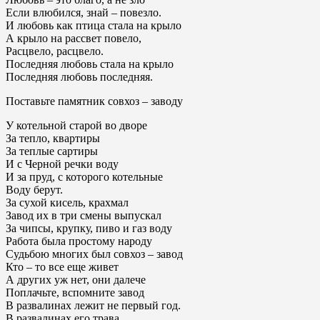
Если влюбился, знай – повезло.
И любовь как птица стала на крыло
А крыло на рассвет повело,
Расцвело, расцвело.
Последняя любовь стала на крыло
Последняя любовь последняя.
Поставьте памятник совхоз – заводу
У котельной старой во дворе
За тепло, квартиры
За теплые сартиры
И с Черной речки воду
И за пруд, с которого котельные
Воду берут.
За сухой кисель, крахмал
Завод их в три смены выпускал
За чипсы, крупку, пиво и газ воду
Работа была простому народу
Судьбою многих был совхоз – завод
Кто – то все еще живет
А других уж нет, они далече
Поплачьте, вспомните завод
В развалинах лежит не первый год.
В развалинах его трава