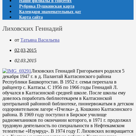
Наши филиалы в соцсетях
Рубрика Пушкинская карта
Календари знаменательных дат
Карта сайта
Лиховских Геннадий
от
Татьяна Васильева
02.03.2015
02.03.2015
Лиховских Геннадий Григорьевич родился 5
декабря 1947 г. в д. Палантай Калтасинского района
Республики Башкортостан. В 1952 г. семья переехала в
райцентр с. Калтасы. С 1956 по 1966 годы Геннадий Л.
обучался в Калтасинской средней школе. После школы ему
довелось поработать библиотекарем в Калтасинской
центральной районной библиотеке, пионервожатым в детском
оздоровительном лагере «Пчелка» д. Кошкино Калтасинского
района. В 1969 году поступил в Бирское училище
радиомехаников по окончании которого, в 1971 г. продолжил
трудовую деятельность по специальности в Нефтекамском
телеателье «Изумруд». В 1974 году Г. Лиховских возвращается