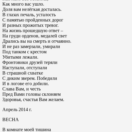
Как много вас ушло.
Доля вам нелёгкая досталась.
В глазах печаль, усталость
С памятью пройденных дорог
И разных прожитых тревог.
На жизнь прошедшую ответ –
На груди орденов, медалей свет
Дрались вы на смерть и отчаянно.
И не раз замерзали, умирали
Под танком с крестом
Убитыми лежали.
Фронтовики друзей теряли
Наступали, отступали
В страшной схватке
С диким зверем. Победили
И в логове его добили.
Слава Вам, и честь
Пред Вами головы склоняем
Здоровья, счастья Вам желаем.
Апрель 2014 г.
ВЕСНА
В комнате моей тишина