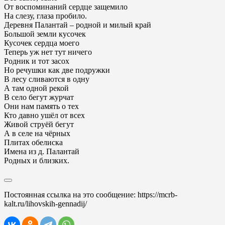
От воспоминаний сердце защемило
На слезу, глаза пробило.
Деревня Палантай – родной и милый край
Большой земли кусочек
Кусочек сердца моего
Теперь уж нет тут ничего
Родник и тот засох
Но речушки как две подружки
В лесу сливаются в одну
А там одной рекой
В село бегут журчат
Они нам память о тех
Кто давно ушёл от всех
Живой струёй бегут
А в селе на чёрных
Плитах обелиска
Имена из д. Палантай
Родных и близких.
Постоянная ссылка на это сообщение:
https://mcrb-
kalt.ru/lihovskih-gennadij/