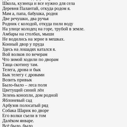
Школа, кузнеца и все нужно для села
Деревня Палантай, откуда родом я.
Мам а, папа, бабушка, родня
Две речушки, два ручья
Родник с колодой, откуда пили воду
На улице колодец на горе, трубой в земле.
Амбары на столбах, мыши
Не водились на зерне в мешках.
Конный двор у пруда
Здесь на лошадях катался я.
Вой волков по вечерам
Что зимой ходили по дворам
Таща скотину там.
Телега, дрова и бык
Бык телегу с дровами
Возить привык
Было-было – леса поля
Цветущий синий лён
Зелень конопли, дом родной
Яблоневый сад
Арбузов полосатый ряд
Собака Шарик во дворе
Его волки съели в том
Далёком январе.
Всё было, было