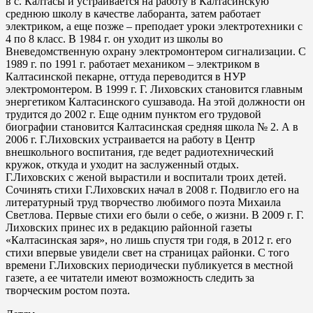
в с. Калтасы и устраивается на работу в Калтасинскую
среднюю школу в качестве лаборанта, затем работает
электриком, а еще позже – преподает уроки электротехники с
4 по 8 класс. В 1984 г. он уходит из школы во
Вневедомственную охрану электромонтером сигнализации. С
1989 г. по 1991 г. работает механиком – электриком в
Калтасинской пекарне, оттуда переводится в НУР
электромонтером. В 1999 г. Г. Лиховских становится главным
энергетиком Калтасинского сушзавода. На этой должности он
трудится до 2002 г. Еще одним пунктом его трудовой
биографии становится Калтасинская средняя школа № 2. А в
2006 г. Г.Лиховских устраивается на работу в Центр
внешкольного воспитания, где ведет радиотехнический
кружок, откуда и уходит на заслуженный отдых.
Г.Лиховских с женой вырастили и воспитали троих детей.
Сочинять стихи Г.Лиховских начал в 2008 г. Подвигло его на
литературный труд творчество любимого поэта Михаила
Светлова. Первые стихи его были о себе, о жизни. В 2009 г. Г.
Лиховских принес их в редакцию районной газеты
«Калтасинская заря», но лишь спустя три годя, в 2012 г. его
стихи впервые увидели свет на страницах районки. С того
времени Г.Лиховских периодически публикуется в местной
газете, а ее читатели имеют возможность следить за
творческим ростом поэта.