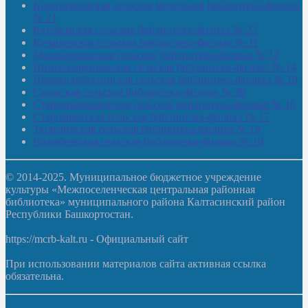
Краснохолмская сельская модельная библиотека-филиал
№ 21
Кутеремская сельская библиотека-филиал № 22
Кучашевская сельская библиотека-филиал № 11
Малокачаковская сельская библиотека-филиал № 12
Нижнекачмашевская сельская библиотека-филиал № 14
Новокильбахтинская сельская библиотека-филиал № 19
Сазовская сельская библиотека-филиал № 20
Староорьебашевская сельская библиотека-филиал № 16
Старояшевская сельская библиотека-филиал № 17
Тюльдинская сельская библиотека-филиал № 18
Чилибеевская сельская библиотека-филиал № 10
© 2014-2025. Муниципальное бюджетное учреждение
культуры «Межпоселенческая центральная районная
библиотека» муниципального района Калтасинский район
Республики Башкортостан.
https://mcrb-kalt.ru - Официальный сайт
При использовании материалов сайта активная ссылка
обязательна.