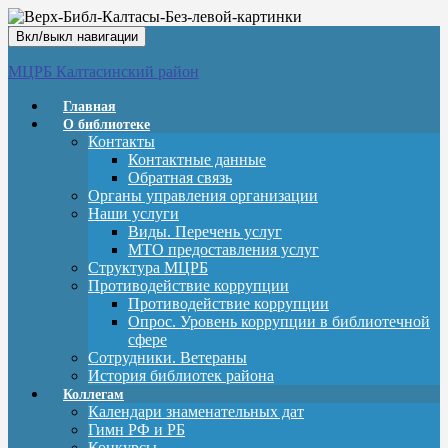
Вкл/выкл навигации
МЦРБ Калтасинский район
Главная
О библиотеке
Контакты
Контактные данные
Обратная связь
Органы управления организации
Наши услуги
Виды. Перечень услуг
МТО предоставления услуг
Структура МЦРБ
Противодействие коррупции
Противодействие коррупции
Опрос. Уровень коррупции в библиотечной
сфере
Сотрудники. Ветераны
История библиотек района
Коллегам
Календари знаменательных дат
Гимн РФ и РБ
Конкурсы