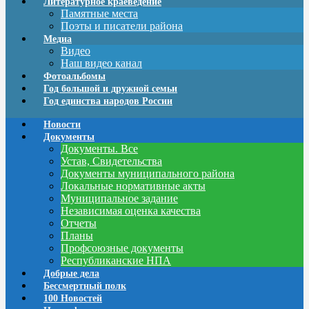
Литературное краеведение
Памятные места
Поэты и писатели района
Медиа
Видео
Наш видео канал
Фотоальбомы
Год большой и дружной семьи
Год единства народов России
Новости
Документы
Документы. Все
Устав, Свидетельства
Документы муниципального района
Локальные нормативные акты
Муниципальное задание
Независимая оценка качества
Отчеты
Планы
Профсоюзные документы
Республиканские НПА
Добрые дела
Бессмертный полк
100 Новостей