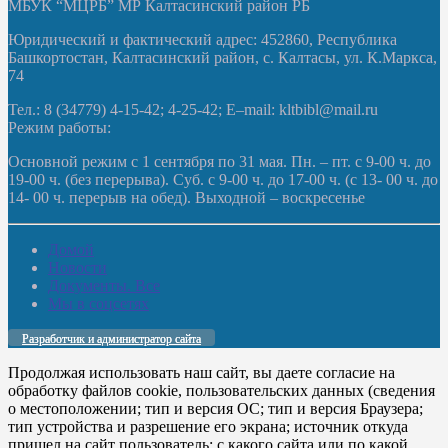
МБУК “МЦРБ” МР Калтасинский район РБ
Юридический и фактический адрес: 452860, Республика
Башкортостан, Калтасинский район, с. Калтасы, ул. К.Маркса,
74
Тел.: 8 (34779) 4-15-42; 4-25-42; E–mail: kltbibl@mail.ru
Режим работы:
Основной режим с 1 сентября по 31 мая. Пн. – пт. с 9-00 ч. до
19-00 ч. (без перерыва). Суб. с 9-00 ч. до 17-00 ч. (с 13- 00 ч. до
14- 00 ч. перерыв на обед). Выходной – воскресенье
Домой
Новости
Документы. Все
Мы в соцсетях
Разработчик и администратор сайта
Продолжая использовать наш сайт, вы даете согласие на
обработку файлов cookie, пользовательских данных (сведения
о местоположении; тип и версия ОС; тип и версия Браузера;
тип устройства и разрешение его экрана; источник откуда
пришел на сайт пользователь; с какого сайта или по какой