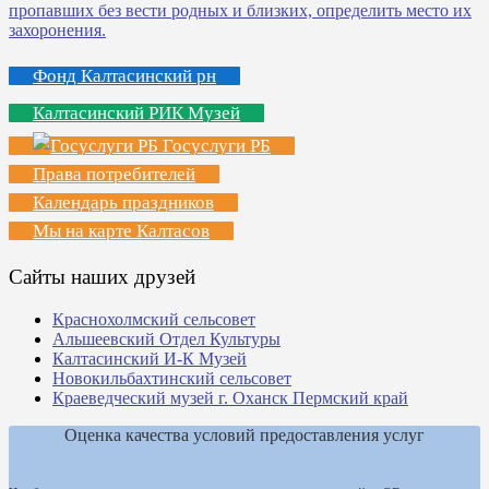
Фонд Калтасинский рн
Калтасинский РИК Музей
Госуслуги РБ
Права потребителей
Календарь праздников
Мы на карте Калтасов
Сайты наших друзей
Краснохолмский сельсовет
Альшеевский Отдел Культуры
Калтасинский И-К Музей
Новокильбахтинский сельсовет
Краеведческий музей г. Оханск Пермский край
Оценка качества условий предоставления услуг