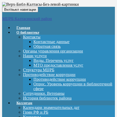
Вкл/выкл навигации
МЦРБ Калтасинский район
Главная
О библиотеке
Контакты
Контактные данные
Обратная связь
Органы управления организации
Наши услуги
Виды. Перечень услуг
МТО предоставления услуг
Структура МЦРБ
Противодействие коррупции
Противодействие коррупции
Опрос. Уровень коррупции в библиотечной
сфере
Сотрудники. Ветераны
История библиотек района
Коллегам
Календари знаменательных дат
Гимн РФ и РБ
Конкурсы