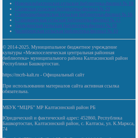
Новокильбахтинская сельская библиотека-филиал № 19
Сазовская сельская библиотека-филиал № 20
Староорьебашевская сельская библиотека-филиал № 16
Старояшевская сельская библиотека-филиал № 17
Тюльдинская сельская библиотека-филиал № 18
Чилибеевская сельская библиотека-филиал № 10
© 2014-2025. Муниципальное бюджетное учреждение
культуры «Межпоселенческая центральная районная
библиотека» муниципального района Калтасинский район
Республики Башкортостан.
https://mcrb-kalt.ru - Официальный сайт
При использовании материалов сайта активная ссылка
обязательна.
МБУК “МЦРБ” МР Калтасинский район РБ
Юридический и фактический адрес: 452860, Республика
Башкортостан, Калтасинский район, с. Калтасы, ул. К.Маркса,
74