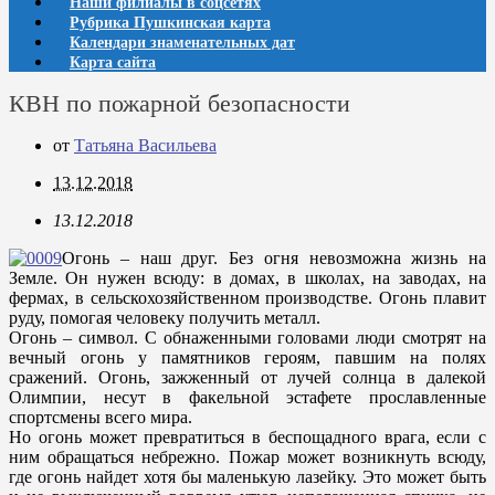
Наши филиалы в соцсетях
Рубрика Пушкинская карта
Календари знаменательных дат
Карта сайта
КВН по пожарной безопасности
от
Татьяна Васильева
13.12.2018
13.12.2018
Огонь – наш друг. Без огня невозможна жизнь на
Земле. Он нужен всюду: в домах, в школах, на заводах, на
фермах, в сельскохозяйственном производстве. Огонь плавит
руду, помогая человеку получить металл.
Огонь – символ. С обнаженными головами люди смотрят на
вечный огонь у памятников героям, павшим на полях
сражений. Огонь, зажженный от лучей солнца в далекой
Олимпии, несут в факельной эстафете прославленные
спортсмены всего мира.
Но огонь может превратиться в беспощадного врага, если с
ним обращаться небрежно. Пожар может возникнуть всюду,
где огонь найдет хотя бы маленькую лазейку. Это может быть