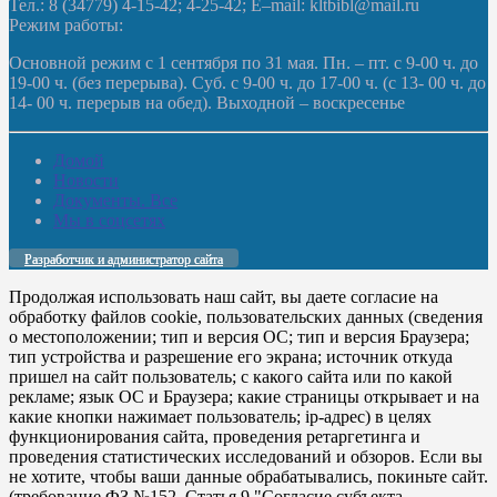
Тел.: 8 (34779) 4-15-42; 4-25-42; E–mail: kltbibl@mail.ru
Режим работы:
Основной режим с 1 сентября по 31 мая. Пн. – пт. с 9-00 ч. до
19-00 ч. (без перерыва). Суб. с 9-00 ч. до 17-00 ч. (с 13- 00 ч. до
14- 00 ч. перерыв на обед). Выходной – воскресенье
Домой
Новости
Документы. Все
Мы в соцсетях
Разработчик и администратор сайта
Продолжая использовать наш сайт, вы даете согласие на
обработку файлов cookie, пользовательских данных (сведения
о местоположении; тип и версия ОС; тип и версия Браузера;
тип устройства и разрешение его экрана; источник откуда
пришел на сайт пользователь; с какого сайта или по какой
рекламе; язык ОС и Браузера; какие страницы открывает и на
какие кнопки нажимает пользователь; ip-адрес) в целях
функционирования сайта, проведения ретаргетинга и
проведения статистических исследований и обзоров. Если вы
не хотите, чтобы ваши данные обрабатывались, покиньте сайт.
(требование ФЗ №152. Статья 9 "Согласие субъекта