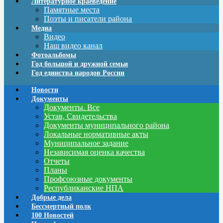
Литературное краеведение
Памятные места
Поэты и писатели района
Медиа
Видео
Наш видео канал
Фотоальбомы
Год большой и дружной семьи
Год единства народов России
Новости
Документы
Документы. Все
Устав, Свидетельства
Документы муниципального района
Локальные нормативные акты
Муниципальное задание
Независимая оценка качества
Отчеты
Планы
Профсоюзные документы
Республиканские НПА
Добрые дела
Бессмертный полк
100 Новостей