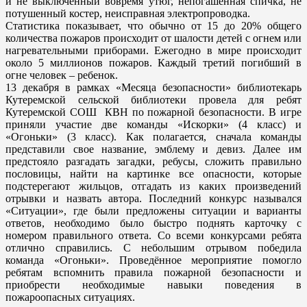
и не выключенный вовремя утюг, непогашенная спичка, не
потушенный костер, неисправная электропроводка.
Статистика показывает, что обычно от 15 до 20% общего
количества пожаров происходит от шалости детей с огнем или
нагревательными приборами. Ежегодно в мире происходит
около 5 миллионов пожаров. Каждый третий погибший в
огне человек – ребенок.
13 декабря в рамках «Месяца безопасности» библиотекарь
Кутеремской сельской библиотеки провела для ребят
Кутеремской СОШ КВН по пожарной безопасности. В игре
приняли участие две команды «Искорки» (4 класс) и
«Огоньки» (3 класс). Как полагается, сначала команды
представили свое название, эмблему и девиз. Далее им
предстояло разгадать загадки, ребусы, сложить правильно
пословицы, найти на картинке все опасности, которые
подстерегают жильцов, отгадать из каких произведений
отрывки и назвать автора. Последний конкурс назывался
«Ситуации», где были предложены ситуации и варианты
ответов, необходимо было быстро поднять карточку с
номером правильного ответа. Со всеми конкурсами ребята
отлично справились. С небольшим отрывом победила
команда «Огоньки». Проведённое мероприятие помогло
ребятам вспомнить правила пожарной безопасности и
приобрести необходимые навыки поведения в
пожароопасных ситуациях.