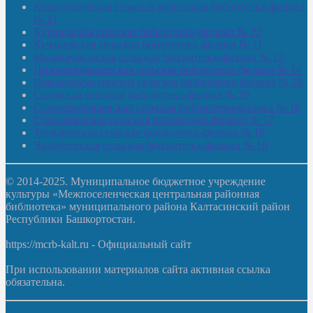
Краснохолмская сельская модельная библиотека-филиал
№ 21
Кутеремская сельская библиотека-филиал № 22
Кучашевская сельская библиотека-филиал № 11
Малокачаковская сельская библиотека-филиал № 12
Нижнекачмашевская сельская библиотека-филиал № 14
Новокильбахтинская сельская библиотека-филиал № 19
Сазовская сельская библиотека-филиал № 20
Староорьебашевская сельская библиотека-филиал № 16
Старояшевская сельская библиотека-филиал № 17
Тюльдинская сельская библиотека-филиал № 18
Чилибеевская сельская библиотека-филиал № 10
© 2014-2025. Муниципальное бюджетное учреждение
культуры «Межпоселенческая центральная районная
библиотека» муниципального района Калтасинский район
Республики Башкортостан.
https://mcrb-kalt.ru - Официальный сайт
При использовании материалов сайта активная ссылка
обязательна.