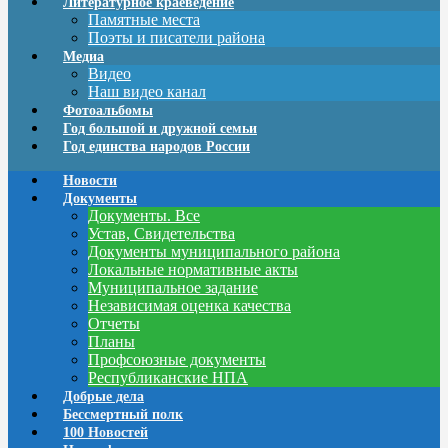
Литературное краеведение
Памятные места
Поэты и писатели района
Медиа
Видео
Наш видео канал
Фотоальбомы
Год большой и дружной семьи
Год единства народов России
Новости
Документы
Документы. Все
Устав, Свидетельства
Документы муниципального района
Локальные нормативные акты
Муниципальное задание
Независимая оценка качества
Отчеты
Планы
Профсоюзные документы
Республиканские НПА
Добрые дела
Бессмертный полк
100 Новостей