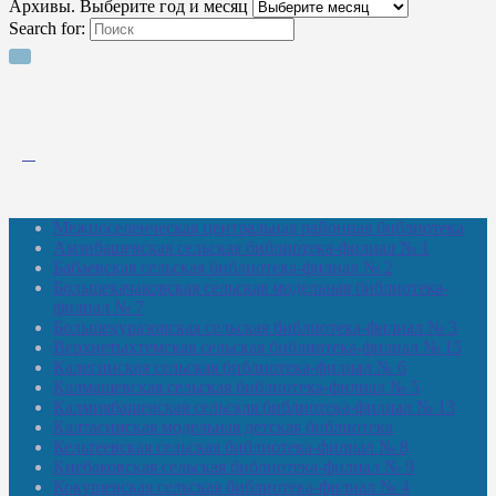
Архивы. Выберите год и месяц
Search for:
Межпоселенческая центральная районная библиотека
Амзибашевская сельская библиотека-филиал № 1
Бабаевская сельская библиотека-филиал № 2
Большекачаковская сельская модельная библиотека-
филиал № 7
Большекуразовская сельская библиотека-филиал № 3
Верхнетыхтемская сельская библиотека-филиал № 15
Калегинская сельская библиотека-филиал № 6
Калмашевская сельская библиотека-филиал № 5
Калмиябашевская сельская библиотека-филиал № 13
Калтасинская модельная детская библиотека
Кельтеевская сельская библиотека-филиал № 8
Киебаковская сельская библиотека-филиал № 9
Кокушевская сельская библиотека-филиал № 4