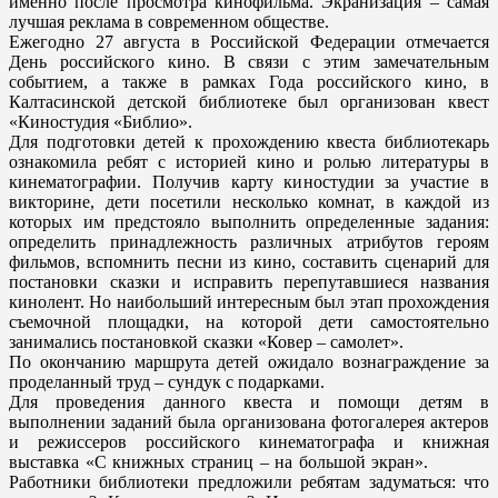
именно после просмотра кинофильма. Экранизация – самая
лучшая реклама в современном обществе.
Ежегодно 27 августа в Российской Федерации отмечается
День российского кино. В связи с этим замечательным
событием, а также в рамках Года российского кино, в
Калтасинской детской библиотеке был организован квест
«Киностудия «Библио».
Для подготовки детей к прохождению квеста библиотекарь
ознакомила ребят с историей кино и ролью литературы в
кинематографии. Получив карту киностудии за участие в
викторине, дети посетили несколько комнат, в каждой из
которых им предстояло выполнить определенные задания:
определить принадлежность различных атрибутов героям
фильмов, вспомнить песни из кино, составить сценарий для
постановки сказки и исправить перепутавшиеся названия
кинолент. Но наибольший интересным был этап прохождения
съемочной площадки, на которой дети самостоятельно
занимались постановкой сказки «Ковер – самолет».
По окончанию маршрута детей ожидало вознаграждение за
проделанный труд – сундук с подарками.
Для проведения данного квеста и помощи детям в
выполнении заданий была организована фотогалерея актеров
и режиссеров российского кинематографа и книжная
выставка «С книжных страниц – на большой экран».
Работники библиотеки предложили ребятам задуматься: что