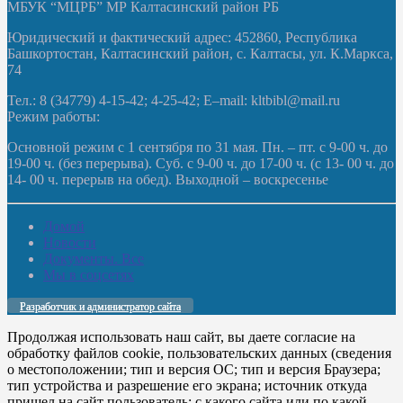
МБУК “МЦРБ” МР Калтасинский район РБ
Юридический и фактический адрес: 452860, Республика
Башкортостан, Калтасинский район, с. Калтасы, ул. К.Маркса,
74
Тел.: 8 (34779) 4-15-42; 4-25-42; E–mail: kltbibl@mail.ru
Режим работы:
Основной режим с 1 сентября по 31 мая. Пн. – пт. с 9-00 ч. до
19-00 ч. (без перерыва). Суб. с 9-00 ч. до 17-00 ч. (с 13- 00 ч. до
14- 00 ч. перерыв на обед). Выходной – воскресенье
Домой
Новости
Документы. Все
Мы в соцсетях
Разработчик и администратор сайта
Продолжая использовать наш сайт, вы даете согласие на
обработку файлов cookie, пользовательских данных (сведения
о местоположении; тип и версия ОС; тип и версия Браузера;
тип устройства и разрешение его экрана; источник откуда
пришел на сайт пользователь; с какого сайта или по какой