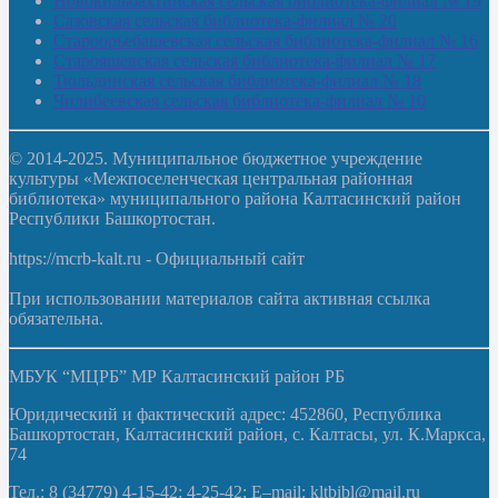
Новокильбахтинская сельская библиотека-филиал № 19
Сазовская сельская библиотека-филиал № 20
Староорьебашевская сельская библиотека-филиал № 16
Старояшевская сельская библиотека-филиал № 17
Тюльдинская сельская библиотека-филиал № 18
Чилибеевская сельская библиотека-филиал № 10
© 2014-2025. Муниципальное бюджетное учреждение
культуры «Межпоселенческая центральная районная
библиотека» муниципального района Калтасинский район
Республики Башкортостан.
https://mcrb-kalt.ru - Официальный сайт
При использовании материалов сайта активная ссылка
обязательна.
МБУК “МЦРБ” МР Калтасинский район РБ
Юридический и фактический адрес: 452860, Республика
Башкортостан, Калтасинский район, с. Калтасы, ул. К.Маркса,
74
Тел.: 8 (34779) 4-15-42; 4-25-42; E–mail: kltbibl@mail.ru