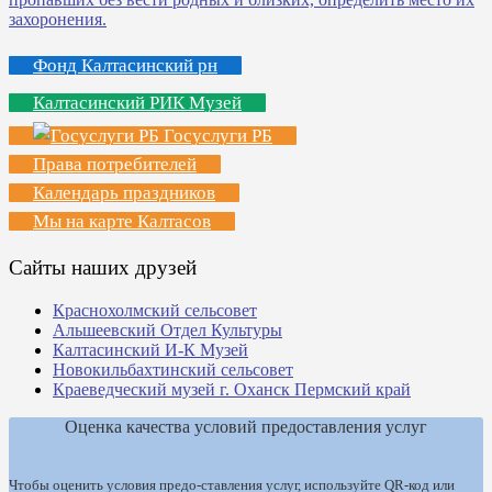
Фонд Калтасинский рн
Калтасинский РИК Музей
Госуслуги РБ
Права потребителей
Календарь праздников
Мы на карте Калтасов
Сайты наших друзей
Краснохолмский сельсовет
Альшеевский Отдел Культуры
Калтасинский И-К Музей
Новокильбахтинский сельсовет
Краеведческий музей г. Оханск Пермский край
Оценка качества условий предоставления услуг
Чтобы оценить условия предо-ставления услуг, используйте QR-код или