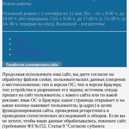
Режим работы:
Основной режим с 1 сентября по 31 мая. Пн. – пт. с 9-00 ч. до
19-00 ч. (без перерыва). Суб. с 9-00 ч. до 17-00 ч. (с 13- 00 ч. до
14- 00 ч. перерыв на обед). Выходной – воскресенье
Домой
Новости
Документы. Все
Мы в соцсетях
Разработчик и администратор сайта
Продолжая использовать наш сайт, вы даете согласие на
обработку файлов cookie, пользовательских данных (сведения
о местоположении; тип и версия ОС; тип и версия Браузера;
тип устройства и разрешение его экрана; источник откуда
пришел на сайт пользователь; с какого сайта или по какой
рекламе; язык ОС и Браузера; какие страницы открывает и на
какие кнопки нажимает пользователь; ip-адрес) в целях
функционирования сайта, проведения ретаргетинга и
проведения статистических исследований и обзоров. Если вы
не хотите, чтобы ваши данные обрабатывались, покиньте сайт.
(требование ФЗ №152. Статья 9 "Согласие субъекта